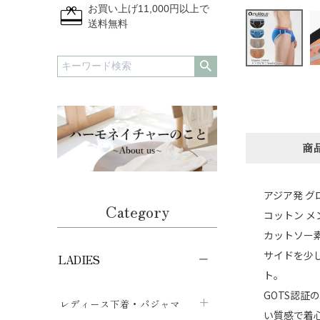
redeem
お買い上げ11,000円以上で
送料無料
商
アジア発 グ
Category
コットン メン
カットソー
サイドを少
LADIES
ト。
GOTS認
レディース下着・パジャマ
い質感で着