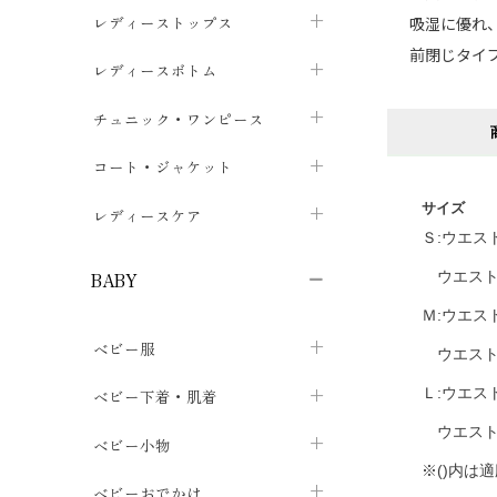
ブラジャー
レディーストップス
吸湿に優れ
chevron_right
前閉じタイ
ショーツ
カットソー・Tシャツ
レディースボトム
chevron_right
chevron_right
レディースインナー・肌着
シャツ・ブラウス
スカート
chevron_right
チュニック・ワンピース
chevron_right
chevron_right
レギンス・スパッツ
パーカー・スウェット
レディースパンツ
半袖・袖なし
chevron_right
chevron_right
コート・ジャケット
chevron_right
chevron_right
パジャマ・ルームウェア
カーディガン・ボレロ・ベスト
長袖・７分袖
chevron_right
サイズ
chevron_right
レディースケア
chevron_right
Ｓ:ウエスト 3
ニット・セーター
chevron_right
布ナプキン
chevron_right
ウエストゴ
BABY
パンティライナー
chevron_right
Ｍ:ウエスト 3
ベビー服
紙ナプキン
ウエストゴ
chevron_right
カバーオール・ロンパース
Ｌ:ウエスト 3
ベビー下着・肌着
chevron_right
ウエストゴ
セパレート・上下セット
コンビ肌着
ベビー小物
chevron_right
chevron_right
※()内は
トップス
パンツ・オーバーパンツ
ベビー小物・雑貨
chevron_right
ベビーおでかけ
chevron_right
chevron_right