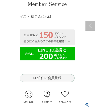
Member Service
ゲスト 様こんにちは
ログイン/会員登録
sentiment_satisfied
contact_support
favorite
My Page
お問合せ
お気に入り