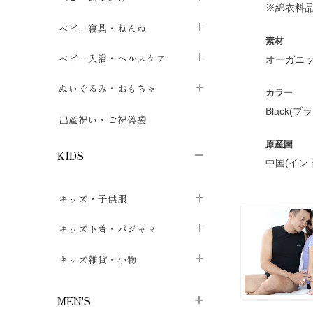
※綿衣料
ボトムス
ボディスーツ
ベビー帽子
ベビーキャリー
chevron_right
chevron_right
ベビー寝具・ねんね
chevron_right
chevron_right
素材
セレモニードレス
短肌着・長肌着
スタイ・よだれかけ
おでかけ用品・カバー・シート
chevron_right
ベビースリーパー
chevron_right
chevron_right
ベビー入浴・ヘルスケア
chevron_right
chevron_right
オーガニッ
ワンピース・チュニック
肌着・下着
ミトン・手袋
chevron_right
ベビーパジャマ
chevron_right
ベビーおむつ・おむつカバー
chevron_right
ぬいぐるみ・おもちゃ
chevron_right
chevron_right
カラー
上着・アウター
ベビーおむつ・おむつカバー
靴下・タイツ
Black(ブ
chevron_right
ベビー布団・シーツ
chevron_right
トレーニングパンツ
chevron_right
ファーストトイ
chevron_right
chevron_right
出産祝い・ご祝儀袋
chevron_right
トレーニングパンツ
レッグウォーマー・サポーター
ベビー枕・カバー
chevron_right
ベビーお風呂・ケア用品
chevron_right
ぬいぐるみ
原産国
chevron_right
chevron_right
chevron_right
KIDS
中国(イン
ベビー・キッズ腹巻
ベビーフェンス・安全用品
ガーゼ・クロス
chevron_right
知育玩具
chevron_right
chevron_right
chevron_right
キッズ・子供服
ブーティ・シューズ
ベビーおくるみ・アフガン
授乳クッション・枕
chevron_right
あみぐるみ
chevron_right
chevron_right
chevron_right
子供トップス
キッズ下着・パジャマ
マフラー
chevron_right
chevron_right
子供カーディガン・ベスト
子供肌着下着
キッズ雑貨・小物
汗取りパッド
chevron_right
chevron_right
chevron_right
子供チュニック・ワンピース
子供靴下
子供帽子
chevron_right
chevron_right
chevron_right
MEN'S