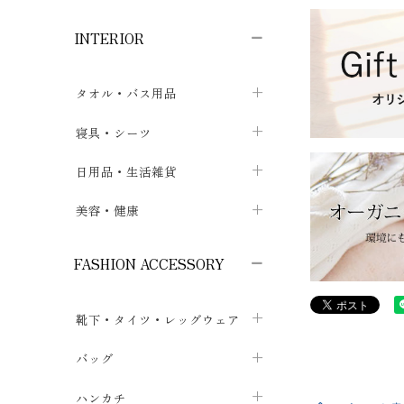
子供ボトムス
子供タイツ・レギンス
子供雑貨
chevron_right
chevron_right
chevron_right
INTERIOR
メンズ下着・パジャマ
子供上着・アウター
子供パジャマ
chevron_right
chevron_right
メンズインナー・肌着
メンズファッション
子供ローブ
chevron_right
chevron_right
タオル・バス用品
ボクサーパンツ
シャツ・カットソー
chevron_right
chevron_right
タオル
寝具・シーツ
chevron_right
ブリーフ
セーター・トレーナー・パーカ
chevron_right
chevron_right
バス用品
ベッドシーツ
日用品・生活雑貨
chevron_right
chevron_right
トランクス
ボトムス
chevron_right
chevron_right
布団カバー・カバーセット
クッション
美容・健康
chevron_right
chevron_right
アンダーパンツ・ももひき
コート・上着
chevron_right
chevron_right
枕・ピローケース
生地・手芸用品
マスク
chevron_right
chevron_right
chevron_right
FASHION ACCESSORY
メンズパジャマ
chevron_right
防水シート
スリッパ・ルームシューズ
コットン・綿棒
chevron_right
chevron_right
chevron_right
靴下・タイツ・レッグウェア
ケット・綿毛布
せっけん・洗剤
ガーゼ
chevron_right
chevron_right
chevron_right
フットカバー・アンクレット
布団
バッグ
その他小物・雑貨
chevron_right
保湿・スキンケア・サポーター
chevron_right
chevron_right
chevron_right
ソックス
巾着・ポーチ
ヨガマット・カーペット
ハンカチ
chevron_right
カイロ・湯たんぽ
chevron_right
chevron_right
chevron_right