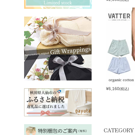
その他ママ雑貨
chevron_right
chevron_right
妊婦帯・産前産後ガードル
chevron_right
マタニティ・授乳パジャマ
chevron_right
¥
6,160
(税込)
CATEGORY