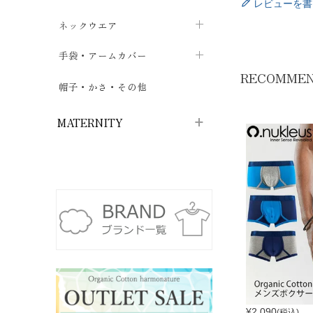
レビューを書
ハイソックス
バッグ・ポシェット
タオルハンカチ
chevron_right
ネックウエア
chevron_right
chevron_right
五本指・足袋ソックス
ガーゼハンカチ
マフラー
chevron_right
手袋・アームカバー
chevron_right
chevron_right
RECOMME
タイツ
ハンカチ
ストール
chevron_right
ショート丈
chevron_right
chevron_right
帽子・かさ・その他
chevron_right
レッグウォーマー
ネックカバー・スヌード
chevron_right
ロング丈
chevron_right
chevron_right
MATERNITY
マタニティウェア・授乳服
マタニティウェア・授乳服
授乳下着・パジャマ
chevron_right
マタニティ・授乳ブラジャー
マタ
ニティ・ママ雑貨
chevron_right
授乳パッド
授乳ケープ
chevron_right
chevron_right
マタニティショーツ
授乳クッション・枕
chevron_right
chevron_right
マタニティ・授乳インナー
¥
2,090
(税込)