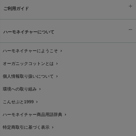
ご利用ガイド
ギフトラッピング
chevron_right
ハーモネイチャーについて
お支払い方法
chevron_right
ハーモネイチャーにようこそ
chevron_right
配送と送料
chevron_right
オーガニックコットンとは
chevron_right
在庫状況と発送予定
chevron_right
個人情報取り扱いについて
chevron_right
サイズ・寸法
chevron_right
環境への取り組み
chevron_right
生地・素材
chevron_right
こんせぷと1999
chevron_right
お手入れについて
chevron_right
ハーモネイチャー商品用語辞典
chevron_right
レビューを書こう
chevron_right
特定商取引に基づく表示
chevron_right
返品交換
chevron_right