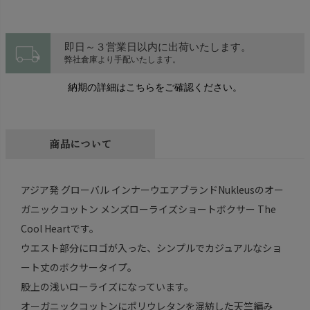
local_shipping
即日～３営業日以内に出荷いたします。
弊社倉庫より手配いたします。
納期の詳細はこちらをご確認ください。
商品について
アジア発 グローバル インナーウエアブランドNukleusのオー
ガニックコットン メンズローライズショートボクサー The
Cool Heartです。
ウエスト部分にロゴが入った、シンプルでカジュアルなショ
ート丈のボクサータイプ。
股上の浅いローライズになっています。
オーガニックコットンにポリウレタンを混紡した天竺編み