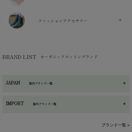
生地・手芸用品
chevron_right
防水シート
chevron_right
マスク
chevron_right
スリッパ・ルームシューズ
chevron_right
ケット・綿毛布
ファッションアクセサリー
chevron_right
コットン・綿棒
chevron_right
せっけん・洗剤
chevron_right
布団
chevron_right
靴下・タイツ・レッグウェア
chevron_right
ガーゼ
chevron_right
その他小物・雑貨
chevron_right
バッグ
chevron_right
保湿・スキンケア・サポーター
chevron_right
ヨガマット・カーペット
BRAND LIST
オーガニックコットンブランド
chevron_right
ハンカチ
chevron_right
カイロ・湯たんぽ
chevron_right
ネックウエア
chevron_right
JAPAN
国内ブランド一覧
手袋・アームカバー
chevron_right
あ～さ
へ～わ
し～ふ
帽子・かさ・その他
chevron_right
IMPORT
海外ブランド一覧
sisam（シサム）
A～G
O～Z
H～N
ブランド一覧 »
SISIFILLE（シシフィーユ）