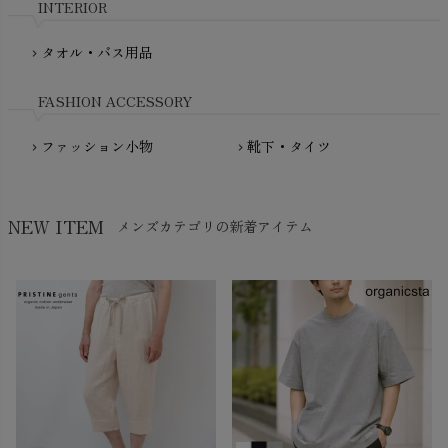
INTERIOR
NATURAPURA（ナチュラプラ）
NewNative（ニューネイティブ）
タオル・バス用品
chevron_right
Nukleus（ニュクレス）
FASHION ACCESSORY
ファッション小物
靴下・タイツ
chevron_right
chevron_right
NEW ITEM
メンズカテゴリの新着アイテム