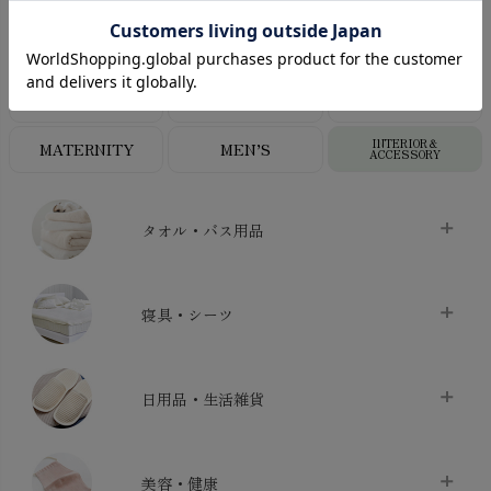
CATEGORY
オーガニックコットンカテゴリ
LADIES
BABY
KIDS
INTERIOR＆
MATERNITY
MEN’S
ACCESSORY
タオル・バス用品
タオル
chevron_right
寝具・シーツ
バス用品
chevron_right
ベッドシーツ
chevron_right
日用品・生活雑貨
布団カバー・カバーセット
chevron_right
クッション
chevron_right
枕・ピローケース
chevron_right
美容・健康