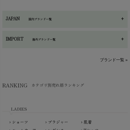
カイロ・湯たんぽ
chevron_right
ネックウエア
chevron_right
JAPAN
国内ブランド一覧
手袋・アームカバー
chevron_right
あ～さ
へ～わ
し～ふ
帽子・かさ・その他
chevron_right
IMPORT
海外ブランド一覧
sisam（シサム）
A～G
O～Z
H～N
ブランド一覧 »
SISIFILLE（シシフィーユ）
Think-B（シンクビー）
HAPPY PLACE（ハッピープレイス）
SkinAware（スキンアウェア）
Hatley（ハットレイ）
RANKING
カテゴリ別売れ筋ランキング
生活アートクラブ
kidscase（キッズケース）
Tsukuba Cotton（つくばコットン）
LITTLE INDIANS（リトルインディアンズ）
天衣無縫
L'ovedbaby（ラブドベビー）
LADIES
nanadecor（ナナデェコール）
Lovingly Organics（ラビングリー）
nayuta（ナユタ）
ショーツ
ブラジャー
肌着
Madame MO（マダムモー）
chevron_right
chevron_right
chevron_right
ぬくぐるみ工房
maggies（マギーズ）