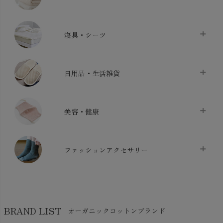
タオル
chevron_right
寝具・シーツ
バス用品
chevron_right
ベッドシーツ
chevron_right
日用品・生活雑貨
布団カバー・カバーセット
chevron_right
クッション
chevron_right
枕・ピローケース
chevron_right
美容・健康
生地・手芸用品
chevron_right
防水シート
chevron_right
マスク
chevron_right
スリッパ・ルームシューズ
chevron_right
ケット・綿毛布
ファッションアクセサリー
chevron_right
コットン・綿棒
chevron_right
せっけん・洗剤
chevron_right
布団
chevron_right
靴下・タイツ・レッグウェア
chevron_right
ガーゼ
chevron_right
その他小物・雑貨
chevron_right
バッグ
chevron_right
保湿・スキンケア・サポーター
chevron_right
ヨガマット・カーペット
BRAND LIST
オーガニックコットンブランド
chevron_right
ハンカチ
chevron_right