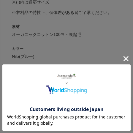
※( )内は適応サイズ
※衣料品の特性上、個体差がある旨ご了承ください。
素材
オーガニックコットン100％・裏起毛
カラー
Nile(ブルー)
原産国
インド(デザイン:デンマーク)
serendipity
商品一覧へ