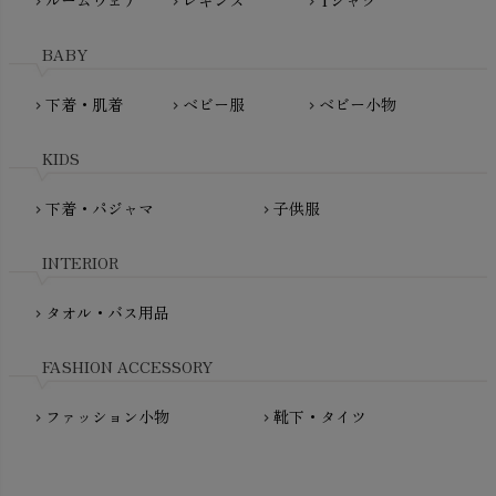
ルームウェア
レギンス
Tシャツ
chevron_right
chevron_right
chevron_right
HAYASHI
MAINIO（マイニオ）
Haruulala（ハルウララ）
BABY
MATONA（マトナ）
Pantyliners Organics（パンティライナーズ）
MAUD N LIL（モード・ン・リル）
下着・肌着
ベビー服
ベビー小物
chevron_right
chevron_right
chevron_right
PeopleTree（ピープルツリー）
maxomorra（マクソモーラ）
plantia（プランティア）
mini rodini（ミニロディーニ）
KIDS
PRISTINE（プリスティン）
Molo（モロ）
fromF（フロムエフ）
下着・パジャマ
子供服
chevron_right
chevron_right
My Little Cozmo（マイリトルコズモ）
nadadelazos（ナダデラゾス）
INTERIOR
NATURAPURA（ナチュラプラ）
NewNative（ニューネイティブ）
タオル・バス用品
chevron_right
Nukleus（ニュクレス）
FASHION ACCESSORY
ファッション小物
靴下・タイツ
chevron_right
chevron_right