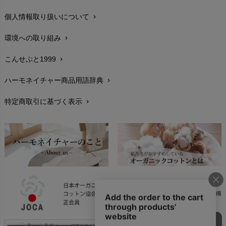
個人情報取り扱いについて
chevron_right
サイズ・寸法
chevron_right
環境への取り組み
chevron_right
生地・素材
chevron_right
こんせぷと1999
chevron_right
お手入れについて
chevron_right
ハーモネイチャー商品用語辞典
chevron_right
レビューを書こう
chevron_right
特定商取引に基づく表示
chevron_right
返品交換
chevron_right
FAXでのご注文
chevron_right
お問い合わせ
chevron_right