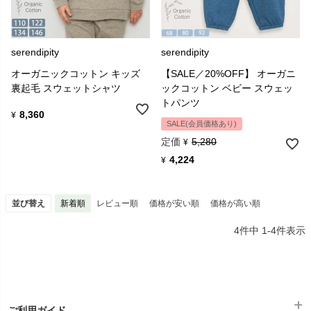
serendipity
serendipity
オーガニックコットン キッズ
【SALE／20%OFF】 オーガニ
裏起毛 スウェットシャツ
ックコットン ベビー スウェッ
トパンツ
8,360
¥
SALE(会員価格あり)
定価
5,280
¥
4,224
¥
並び替え
新着順
レビュー順
価格が安い順
価格が高い順
4
件中
1
-
4
件表示
ご利用ガイド