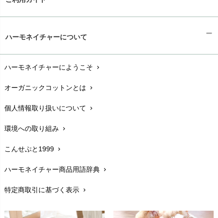
ギフトラッピング
chevron_right
ハーモネイチャーについて
お支払い方法
chevron_right
ハーモネイチャーにようこそ
chevron_right
配送と送料
chevron_right
オーガニックコットンとは
chevron_right
在庫状況と発送予定
chevron_right
個人情報取り扱いについて
chevron_right
サイズ・寸法
chevron_right
環境への取り組み
chevron_right
生地・素材
chevron_right
こんせぷと1999
chevron_right
お手入れについて
chevron_right
ハーモネイチャー商品用語辞典
chevron_right
レビューを書こう
chevron_right
特定商取引に基づく表示
chevron_right
返品交換
chevron_right
FAXでのご注文
chevron_right