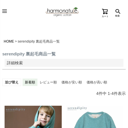
価格が高い順
検索
カート
優先度順
レビュー順
キーワードヒット順
HOME
serendipity 裏起毛商品一覧
検索
serendipity 裏起毛商品一覧
詳細検索
並び替え
新着順
レビュー順
価格が安い順
価格が高い順
4
件中
1
-
4
件表示