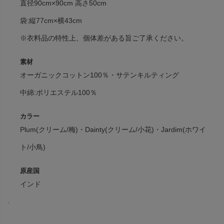
直径90cm×90cm 高さ50cm
袋:縦77cm×横43cm
※衣料品の特性上、個体差がある旨ご了承ください。
素材
オーガニックコットン100％・サテンキルティング
中綿:ポリエステル100％
カラー
Plum(クリーム/梅)・Dainty(クリーム/小花)・Jardim(ホワイ
ト/小鳥)
原産国
インド
.