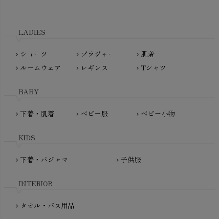
Tsukuba Cotton（つくばコットン）
LITTLE INDIANS（リトルインディアンズ）
天衣無縫
L'ovedbaby（ラブドベビー）
LADIES
nanadecor（ナナデェコール）
Lovingly Organics（ラビングリー）
nayuta（ナユタ）
ショーツ
ブラジャー
肌着
Madame MO（マダムモー）
chevron_right
chevron_right
chevron_right
ぬくぐるみ工房
ルームウェア
レギンス
Tシャツ
maggies（マギーズ）
chevron_right
chevron_right
chevron_right
HAYASHI
MAINIO（マイニオ）
Haruulala（ハルウララ）
BABY
MATONA（マトナ）
Pantyliners Organics（パンティライナーズ）
MAUD N LIL（モード・ン・リル）
下着・肌着
ベビー服
ベビー小物
chevron_right
chevron_right
chevron_right
PeopleTree（ピープルツリー）
maxomorra（マクソモーラ）
plantia（プランティア）
mini rodini（ミニロディーニ）
KIDS
PRISTINE（プリスティン）
Molo（モロ）
fromF（フロムエフ）
下着・パジャマ
子供服
chevron_right
chevron_right
My Little Cozmo（マイリトルコズモ）
nadadelazos（ナダデラゾス）
INTERIOR
NATURAPURA（ナチュラプラ）
NewNative（ニューネイティブ）
タオル・バス用品
chevron_right
Nukleus（ニュクレス）