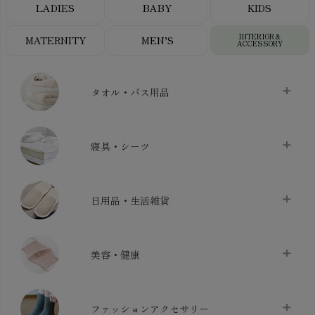
LADIES
BABY
KIDS
INTERIOR＆
MATERNITY
MEN’S
ACCESSORY
タオル・バス用品
タオル
chevron_right
寝具・シーツ
バス用品
chevron_right
ベッドシーツ
chevron_right
日用品・生活雑貨
布団カバー・カバーセット
chevron_right
クッション
chevron_right
枕・ピローケース
chevron_right
美容・健康
生地・手芸用品
chevron_right
防水シート
chevron_right
マスク
chevron_right
スリッパ・ルームシューズ
chevron_right
ケット・綿毛布
ファッションアクセサリー
chevron_right