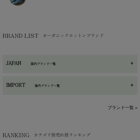
コットン・綿棒
chevron_right
せっけん・洗剤
chevron_right
布団
chevron_right
靴下・タイツ・レッグウェア
chevron_right
ガーゼ
chevron_right
その他小物・雑貨
chevron_right
バッグ
chevron_right
保湿・スキンケア・サポーター
chevron_right
ヨガマット・カーペット
BRAND LIST
オーガニックコットンブランド
chevron_right
ハンカチ
chevron_right
カイロ・湯たんぽ
chevron_right
ネックウエア
chevron_right
JAPAN
国内ブランド一覧
手袋・アームカバー
chevron_right
あ～さ
へ～わ
し～ふ
帽子・かさ・その他
chevron_right
IMPORT
海外ブランド一覧
sisam（シサム）
A～G
O～Z
H～N
ブランド一覧 »
SISIFILLE（シシフィーユ）
Think-B（シンクビー）
HAPPY PLACE（ハッピープレイス）
SkinAware（スキンアウェア）
Hatley（ハットレイ）
RANKING
カテゴリ別売れ筋ランキング
生活アートクラブ
kidscase（キッズケース）