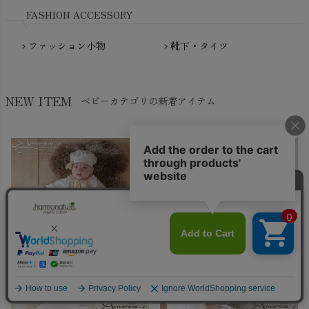
FASHION ACCESSORY
ファッション小物
靴下・タイツ
chevron_right
chevron_right
NEW ITEM
ベビーカテゴリの新着アイテム
¥
26,400
¥
1,320
(税込)
(税込)