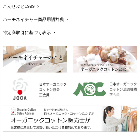
mini rodini（ミニロディーニ）
PRISTINE（プリスティン）
こんせぷと1999
chevron_right
お手入れについて
Molo（モロ）
chevron_right
fromF（フロムエフ）
My Little Cozmo（マイリトルコズモ）
ハーモネイチャー商品用語辞典
chevron_right
レビューを書こう
chevron_right
nadadelazos（ナダデラゾス）
特定商取引に基づく表示
chevron_right
返品交換
NATURAPURA（ナチュラプラ）
chevron_right
NewNative（ニューネイティブ）
FAXでのご注文
chevron_right
Nukleus（ニュクレス）
お問い合わせ
chevron_right