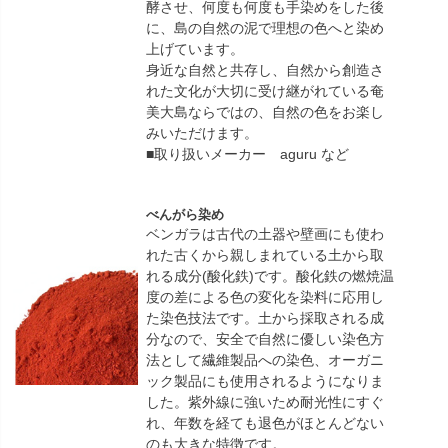
酵させ、何度も何度も手染めをした後
に、島の自然の泥で理想の色へと染め
上げています。
身近な自然と共存し、自然から創造さ
れた文化が大切に受け継がれている奄
美大島ならではの、自然の色をお楽し
みいただけます。
■取り扱いメーカー aguru など
べんがら染め
ベンガラは古代の土器や壁画にも使わ
れた古くから親しまれている土から取
れる成分(酸化鉄)です。酸化鉄の燃焼温
度の差による色の変化を染料に応用し
た染色技法です。土から採取される成
分なので、安全で自然に優しい染色方
法として繊維製品への染色、オーガニ
ック製品にも使用されるようになりま
した。紫外線に強いため耐光性にすぐ
れ、年数を経ても退色がほとんどない
のも大きな特徴です。