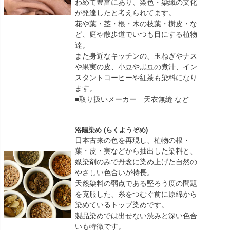
わめて豊富にあり、染色・染織の文化
が発達したと考えられてます。
花や葉・茎・根・木の枝葉・樹皮・な
ど、庭や散歩道でいつも目にする植物
達。
また身近なキッチンの、玉ねぎやナス
や果実の皮、小豆や黒豆の煮汁、イン
スタントコーヒーや紅茶も染料になり
ます。
■取り扱いメーカー 天衣無縫 など
洛陽染め (らくようぞめ)
日本古来の色を再現し、植物の根・
葉・皮・実などから抽出した染料と、
媒染剤のみで丹念に染め上げた自然の
やさしい色合いが特長。
天然染料の弱点である堅ろう度の問題
を克服した、糸をつむぐ前に原綿から
染めているトップ染めです。
製品染めでは出せない渋みと深い色合
いも特徴です。