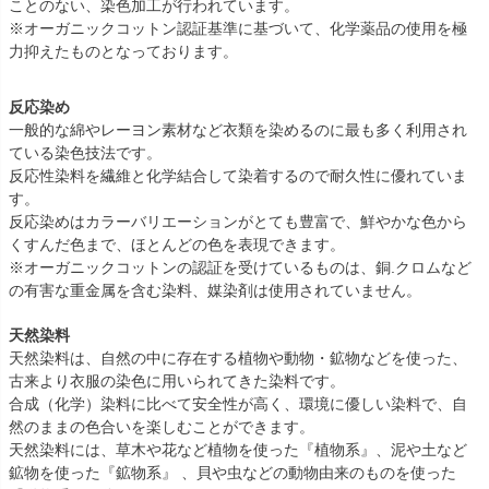
ことのない、染色加工が行われています。
※オーガニックコットン認証基準に基づいて、化学薬品の使用を極
力抑えたものとなっております。
反応染め
一般的な綿やレーヨン素材など衣類を染めるのに最も多く利用され
ている染色技法です。
反応性染料を繊維と化学結合して染着するので耐久性に優れていま
す。
反応染めはカラーバリエーションがとても豊富で、鮮やかな色から
くすんだ色まで、ほとんどの色を表現できます。
※オーガニックコットンの認証を受けているものは、銅.クロムなど
の有害な重金属を含む染料、媒染剤は使用されていません。
天然染料
天然染料は、自然の中に存在する植物や動物・鉱物などを使った、
古来より衣服の染色に用いられてきた染料です。
合成（化学）染料に比べて安全性が高く、環境に優しい染料で、自
然のままの色合いを楽しむことができます。
天然染料には、草木や花など植物を使った『植物系』、泥や土など
鉱物を使った『鉱物系』 、貝や虫などの動物由来のものを使った