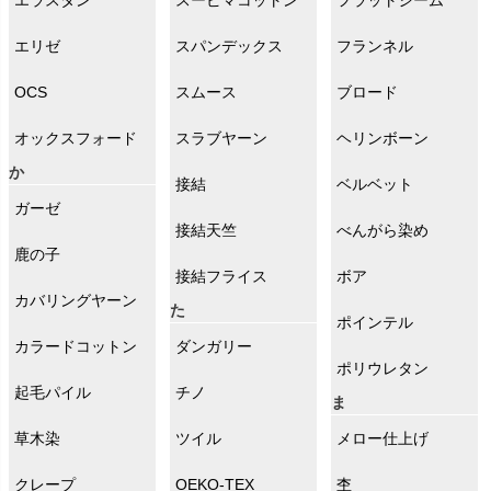
エリゼ
スパンデックス
フランネル
OCS
スムース
ブロード
オックスフォード
スラブヤーン
ヘリンボーン
か
接結
ベルベット
ガーゼ
接結天竺
べんがら染め
鹿の子
接結フライス
ボア
カバリングヤーン
た
ポインテル
カラードコットン
ダンガリー
ポリウレタン
起毛パイル
チノ
ま
草木染
ツイル
メロー仕上げ
クレープ
OEKO-TEX
杢