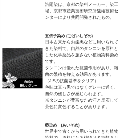
洛陽染は、京都の染料メーカー、染工
場、京都市産業技術研究所繊維技術セ
ンターにより共同開発されたもの。
五倍子染め (ごばいしぞめ)
日本古来からお歯黒などに用いられて
きた染料で、自然のタンニンを原料と
した化学薬品を施さない植物染料染め
です。
タンニンは優れた抗菌作用があり、雑
菌の繁殖を抑える効果があります。
（JISの抗菌基準をクリア）
色味は真っ黒ではなくグレーに近く、
自然の優しさが感じられます。
※タンニンが豊富なため汗と反応して
茶色に変色することがあります。
藍染め (あいぞめ)
世界中で古くから用いられてきた植物
染料で、原料になる植物は多種類あり