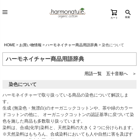
検索
カート
HOME
お買い物情報
ハーモネイチャー商品用語辞典
染色について
ハーモネイチャー商品用語辞典
用語一覧 五十音順へ ＞
染色について
ハーモネイチャーで取り扱っている商品の染色について解説しま
す。
生成 (無染色・無漂白)のオーガニックコットンや、茶や緑のカラー
ドコットンの他に、 オーガニックコットンの認証基準に戻づいて染
色を施した商品も多数取り扱っています。
染料は、合成(化学)染料と、天然染料の大きく２つに分けられます。
※天然染料はもちろん、合成染料においても人や自然に害を及ぼす