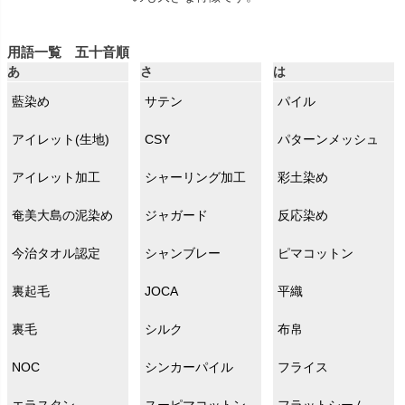
用語一覧 五十音順
あ
さ
は
藍染め
サテン
パイル
アイレット(生地)
CSY
パターンメッシュ
アイレット加工
シャーリング加工
彩土染め
奄美大島の泥染め
ジャガード
反応染め
今治タオル認定
シャンブレー
ピマコットン
裏起毛
JOCA
平織
裏毛
シルク
布帛
NOC
シンカーパイル
フライス
エラスタン
スーピマコットン
フラットシーム