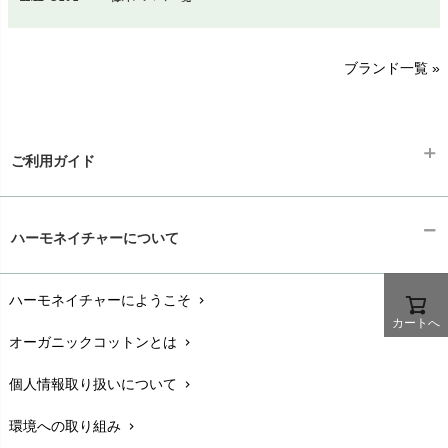
sisam（シサム）
A～G
O～Z
H～N
ブランド一覧 »
SISIFILLE（シシフィーユ）
Think-B（シンクビー）
HAPPY PLACE（ハッピープレイス）
SkinAware（スキンアウェア）
Hatley（ハットレイ）
生活アートクラブ
ご利用ガイド
kidscase（キッズケース）
Tsukuba Cotton（つくばコットン）
LITTLE INDIANS（リトルインディアンズ）
天衣無縫
ギフトラッピング
L'ovedbaby（ラブドベビー）
chevron_right
ハーモネイチャーについて
nanadecor（ナナデェコール）
Lovingly Organics（ラビングリー）
お支払い方法
chevron_right
nayuta（ナユタ）
Madame MO（マダムモー）
ぬくぐるみ工房
ハーモネイチャーにようこそ
chevron_right
配送と送料
maggies（マギーズ）
chevron_right
HAYASHI
カートへ
MAINIO（マイニオ）
オーガニックコットンとは
chevron_right
在庫状況と発送予定
chevron_right
Haruulala（ハルウララ）
MATONA（マトナ）
Pantyliners Organics（パンティライナーズ）
個人情報取り扱いについて
chevron_right
サイズ・寸法
MAUD N LIL（モード・ン・リル）
chevron_right
PeopleTree（ピープルツリー）
maxomorra（マクソモーラ）
環境への取り組み
chevron_right
生地・素材
chevron_right
plantia（プランティア）