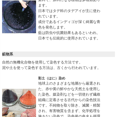
ます。
日本ではタデ科のタデアイが主に使わ
れています。
成分であるインディゴが深く綺麗な青
色を発色します。
藍は防虫や抗菌効果もあるといわれ、
日本でも伝統的に使用されています。
鉱物系
自然の無機化合物を使用して染色する方法です。
泥や土を使って染色する方法は、古くから行われています。
彩土（はに）染め
地球上のさまざまな地層から厳選され
た、赤や黄の鮮やかな天然土を使用し
た染色。媒染剤などを一切使わず繊維
組織に定着させる古代からの染色技法
です。不純物を取り除き、滅菌・精製
され、有害物質を含まず、化学処理を
施さない染色で、染色後の色水も循環