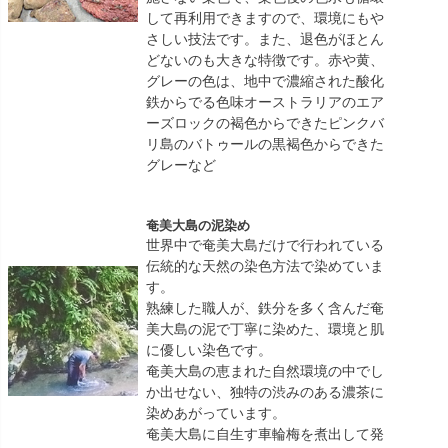
して再利用できますので、環境にもや
さしい技法です。また、退色がほとん
どないのも大きな特徴です。赤や黄、
グレーの色は、地中で濃縮された酸化
鉄からでる色味オーストラリアのエア
ーズロックの褐色からできたピンクバ
リ島のバトゥールの黒褐色からできた
グレーなど
奄美大島の泥染め
世界中で奄美大島だけで行われている
伝統的な天然の染色方法で染めていま
す。
熟練した職人が、鉄分を多く含んだ奄
美大島の泥で丁寧に染めた、環境と肌
に優しい染色です。
奄美大島の恵まれた自然環境の中でし
か出せない、独特の渋みのある濃茶に
染めあがっています。
奄美大島に自生す車輪梅を煮出して発