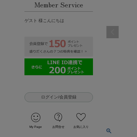
Member Service
ゲスト 様こんにちは
ログイン/会員登録
sentiment_satisfied
contact_support
favorite
My Page
お問合せ
お気に入り