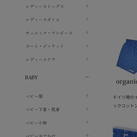
ブラジャー
レディーストップス
chevron_right
ショーツ
カットソー・Tシャツ
レディースボトム
chevron_right
chevron_right
レディースインナー・肌着
シャツ・ブラウス
スカート
chevron_right
チュニック・ワンピース
chevron_right
chevron_right
レギンス・スパッツ
パーカー・スウェット
レディースパンツ
半袖・袖なし
chevron_right
chevron_right
コート・ジャケット
chevron_right
chevron_right
パジャマ・ルームウェア
カーディガン・ボレロ・ベスト
長袖・７分袖
chevron_right
chevron_right
レディースケア
chevron_right
ニット・セーター
chevron_right
布ナプキン
chevron_right
BABY
パンティライナー
chevron_right
ベビー服
ドイツ発のイ
紙ナプキン
chevron_right
ックコットン
カバーオール・ロンパース
ベビー下着・肌着
chevron_right
セパレート・上下セット
コンビ肌着
ベビー小物
chevron_right
chevron_right
トップス
パンツ・オーバーパンツ
ベビー小物・雑貨
chevron_right
ベビーおでかけ
chevron_right
chevron_right