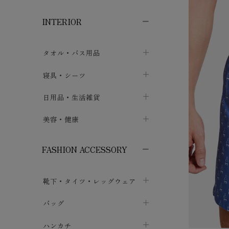
子供ボトムス
子供タイツ・レギンス
子供雑貨
chevron_right
chevron_right
chevron_right
INTERIOR
メンズ下着・パジャマ
子供上着・アウター
子供パジャマ
chevron_right
chevron_right
メンズインナー・肌着
メンズファッション
子供ローブ
chevron_right
chevron_right
タオル・バス用品
ボクサーパンツ
シャツ・カットソー
chevron_right
chevron_right
タオル
寝具・シーツ
chevron_right
ブリーフ
セーター・トレーナー・パーカ
chevron_right
chevron_right
バス用品
ベッドシーツ
日用品・生活雑貨
chevron_right
chevron_right
トランクス
ボトムス
chevron_right
chevron_right
布団カバー・カバーセット
クッション
美容・健康
chevron_right
chevron_right
アンダーパンツ・ももひき
コート・上着
chevron_right
chevron_right
枕・ピローケース
生地・手芸用品
マスク
chevron_right
chevron_right
chevron_right
FASHION ACCESSORY
メンズパジャマ
chevron_right
防水シート
スリッパ・ルームシューズ
コットン・綿棒
chevron_right
chevron_right
chevron_right
靴下・タイツ・レッグウェア
ケット・綿毛布
せっけん・洗剤
ガーゼ
chevron_right
chevron_right
chevron_right
フットカバー・アンクレット
布団
バッグ
その他小物・雑貨
chevron_right
保湿・スキンケア・サポーター
chevron_right
chevron_right
chevron_right
ソックス
巾着・ポーチ
ヨガマット・カーペット
ハンカチ
chevron_right
カイロ・湯たんぽ
chevron_right
chevron_right
chevron_right