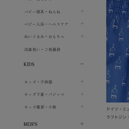
ボトムス
ボディスーツ
ベビー帽子
ベビーキャリー
chevron_right
chevron_right
ベビー寝具・ねんね
chevron_right
chevron_right
セレモニードレス
短肌着・長肌着
スタイ・よだれかけ
おでかけ用品・カバー・シート
chevron_right
ベビースリーパー
chevron_right
chevron_right
ベビー入浴・ヘルスケア
chevron_right
chevron_right
ワンピース・チュニック
肌着・下着
ミトン・手袋
chevron_right
ベビーパジャマ
chevron_right
ベビーおむつ・おむつカバー
chevron_right
ぬいぐるみ・おもちゃ
chevron_right
chevron_right
上着・アウター
ベビーおむつ・おむつカバー
靴下・タイツ
chevron_right
ベビー布団・シーツ
chevron_right
トレーニングパンツ
chevron_right
ファーストトイ
chevron_right
chevron_right
出産祝い・ご祝儀袋
chevron_right
トレーニングパンツ
レッグウォーマー・サポーター
ベビー枕・カバー
chevron_right
ベビーお風呂・ケア用品
chevron_right
ぬいぐるみ
chevron_right
chevron_right
chevron_right
KIDS
ベビー・キッズ腹巻
ベビーフェンス・安全用品
ガーゼ・クロス
chevron_right
知育玩具
chevron_right
chevron_right
chevron_right
キッズ・子供服
ブーティ・シューズ
ベビーおくるみ・アフガン
授乳クッション・枕
chevron_right
あみぐるみ
chevron_right
chevron_right
chevron_right
子供トップス
キッズ下着・パジャマ
マフラー
chevron_right
chevron_right
子供カーディガン・ベスト
子供肌着下着
キッズ雑貨・小物
汗取りパッド
chevron_right
chevron_right
chevron_right
ドイツ・ミ
ラフトジン『
子供チュニック・ワンピース
子供靴下
子供帽子
chevron_right
chevron_right
chevron_right
MEN'S