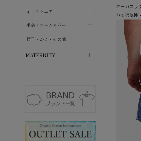
オーガニッ
ハイソックス
バッグ・ポシェット
タオルハンカチ
chevron_right
ネックウエア
chevron_right
chevron_right
りで通気性
五本指・足袋ソックス
ガーゼハンカチ
マフラー
chevron_right
手袋・アームカバー
chevron_right
chevron_right
タイツ
ハンカチ
ストール
chevron_right
ショート丈
chevron_right
chevron_right
帽子・かさ・その他
chevron_right
レッグウォーマー
ネックカバー・スヌード
chevron_right
ロング丈
chevron_right
chevron_right
MATERNITY
マタニティウェア・授乳服
マタニティウェア・授乳服
授乳下着・パジャマ
chevron_right
マタニティ・授乳ブラジャー
マタ
ニティ・ママ雑貨
chevron_right
授乳パッド
授乳ケープ
chevron_right
chevron_right
マタニティショーツ
授乳クッション・枕
chevron_right
chevron_right
マタニティ・授乳インナー