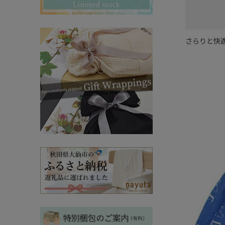
その他ママ雑貨
chevron_right
chevron_right
妊婦帯・産前産後ガードル
chevron_right
さらりと快
マタニティ・授乳パジャマ
chevron_right