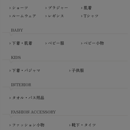
nayuta（ナユタ）
ショーツ
ブラジャー
肌着
Madame MO（マダムモー）
chevron_right
chevron_right
chevron_right
ぬくぐるみ工房
ルームウェア
レギンス
Tシャツ
maggies（マギーズ）
chevron_right
chevron_right
chevron_right
HAYASHI
MAINIO（マイニオ）
Haruulala（ハルウララ）
BABY
MATONA（マトナ）
Pantyliners Organics（パンティライナーズ）
MAUD N LIL（モード・ン・リル）
下着・肌着
ベビー服
ベビー小物
chevron_right
chevron_right
chevron_right
PeopleTree（ピープルツリー）
maxomorra（マクソモーラ）
plantia（プランティア）
mini rodini（ミニロディーニ）
KIDS
PRISTINE（プリスティン）
Molo（モロ）
fromF（フロムエフ）
下着・パジャマ
子供服
chevron_right
chevron_right
My Little Cozmo（マイリトルコズモ）
nadadelazos（ナダデラゾス）
INTERIOR
NATURAPURA（ナチュラプラ）
NewNative（ニューネイティブ）
タオル・バス用品
chevron_right
Nukleus（ニュクレス）
FASHION ACCESSORY
ファッション小物
靴下・タイツ
chevron_right
chevron_right