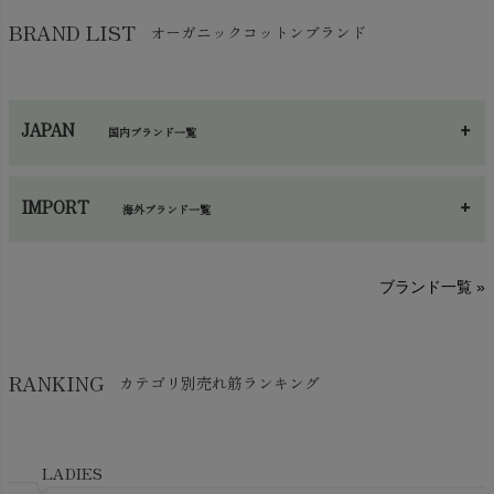
バッグ
chevron_right
保湿・スキンケア・サポーター
chevron_right
ヨガマット・カーペット
BRAND LIST
オーガニックコットンブランド
chevron_right
ハンカチ
chevron_right
カイロ・湯たんぽ
chevron_right
ネックウエア
chevron_right
JAPAN
国内ブランド一覧
手袋・アームカバー
chevron_right
あ～さ
へ～わ
し～ふ
帽子・かさ・その他
chevron_right
IMPORT
海外ブランド一覧
sisam（シサム）
A～G
O～Z
H～N
ブランド一覧 »
SISIFILLE（シシフィーユ）
Think-B（シンクビー）
HAPPY PLACE（ハッピープレイス）
SkinAware（スキンアウェア）
Hatley（ハットレイ）
RANKING
カテゴリ別売れ筋ランキング
生活アートクラブ
kidscase（キッズケース）
Tsukuba Cotton（つくばコットン）
LITTLE INDIANS（リトルインディアンズ）
天衣無縫
L'ovedbaby（ラブドベビー）
LADIES
nanadecor（ナナデェコール）
Lovingly Organics（ラビングリー）