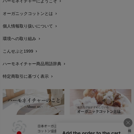
ハーモネイチャーにようこそ
chevron_right
配送と送料
chevron_right
オーガニックコットンとは
chevron_right
在庫状況と発送予定
chevron_right
個人情報取り扱いについて
chevron_right
サイズ・寸法
chevron_right
環境への取り組み
chevron_right
生地・素材
chevron_right
こんせぷと1999
chevron_right
お手入れについて
chevron_right
ハーモネイチャー商品用語辞典
chevron_right
レビューを書こう
chevron_right
特定商取引に基づく表示
chevron_right
返品交換
chevron_right
FAXでのご注文
chevron_right
お問い合わせ
chevron_right