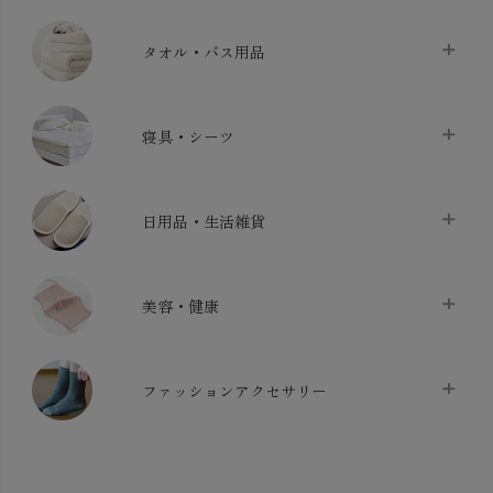
タオル・バス用品
タオル
chevron_right
寝具・シーツ
バス用品
chevron_right
ベッドシーツ
chevron_right
日用品・生活雑貨
布団カバー・カバーセット
chevron_right
クッション
chevron_right
枕・ピローケース
chevron_right
美容・健康
生地・手芸用品
chevron_right
防水シート
chevron_right
マスク
chevron_right
スリッパ・ルームシューズ
chevron_right
ケット・綿毛布
ファッションアクセサリー
chevron_right
コットン・綿棒
chevron_right
せっけん・洗剤
chevron_right
布団
chevron_right
靴下・タイツ・レッグウェア
chevron_right
ガーゼ
chevron_right
その他小物・雑貨
chevron_right