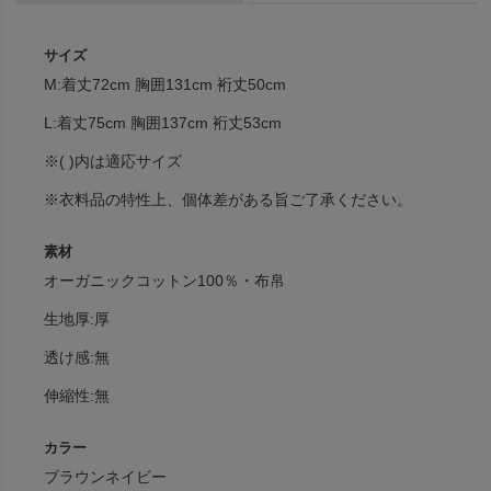
サイズ
M:着丈72cm 胸囲131cm 裄丈50cm
L:着丈75cm 胸囲137cm 裄丈53cm
※( )内は適応サイズ
※衣料品の特性上、個体差がある旨ご了承ください。
素材
オーガニックコットン100％・布帛
生地厚:厚
透け感:無
伸縮性:無
カラー
ブラウンネイビー