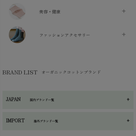
クッション
chevron_right
枕・ピローケース
chevron_right
美容・健康
生地・手芸用品
chevron_right
防水シート
chevron_right
マスク
chevron_right
スリッパ・ルームシューズ
chevron_right
ケット・綿毛布
ファッションアクセサリー
chevron_right
コットン・綿棒
chevron_right
せっけん・洗剤
chevron_right
布団
chevron_right
靴下・タイツ・レッグウェア
chevron_right
ガーゼ
chevron_right
その他小物・雑貨
chevron_right
バッグ
chevron_right
保湿・スキンケア・サポーター
chevron_right
ヨガマット・カーペット
BRAND LIST
オーガニックコットンブランド
chevron_right
ハンカチ
chevron_right
カイロ・湯たんぽ
chevron_right
ネックウエア
chevron_right
JAPAN
国内ブランド一覧
手袋・アームカバー
chevron_right
あ～さ
へ～わ
し～ふ
帽子・かさ・その他
chevron_right
IMPORT
海外ブランド一覧
sisam（シサム）