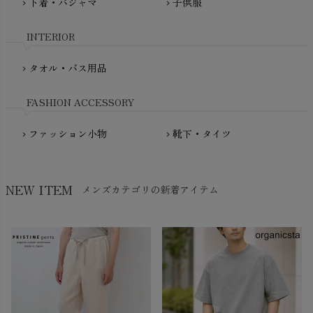
下着・パジャマ
子供服
chevron_right
chevron_right
My Little Cozmo（マイリトルコズモ）
nadadelazos（ナダデラゾス）
INTERIOR
NATURAPURA（ナチュラプラ）
NewNative（ニューネイティブ）
タオル・バス用品
chevron_right
Nukleus（ニュクレス）
FASHION ACCESSORY
ファッション小物
靴下・タイツ
chevron_right
chevron_right
NEW ITEM
メンズカテゴリの新着アイテム