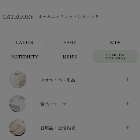
CATEGORY
オーガニックコットンカテゴリ
LADIES
BABY
KIDS
INTERIOR＆
MATERNITY
MEN’S
ACCESSORY
タオル・バス用品
タオル
chevron_right
寝具・シーツ
バス用品
chevron_right
ベッドシーツ
chevron_right
日用品・生活雑貨
布団カバー・カバーセット
chevron_right