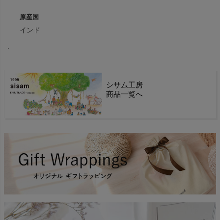
原産国
インド
.
シサム工房
商品一覧へ