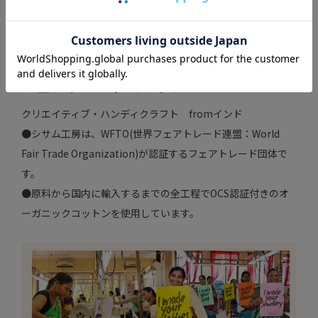
一枚でメインのトップスとして着るのはもちろん、インナー
にTシャツを合わせた羽織りスタイルもおすすめ。
フェアトレードパートナー
クリエイティブ・ハンディクラフト fromインド
●シサム工房は、WFTO(世界フェアトレード連盟：World
Fair Trade Organization)が認証するフェアトレード団体で
す。
●原料から国内に輸入するまでの全工程でOCS認証付きのオ
ーガニックコットンを使用しています。