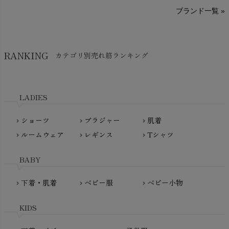
A～G
O～Z
H～N
ブランド一覧 »
SISIFILLE（シシフィーユ）
Think-B（シンクビー）
HAPPY PLACE（ハッピープレイス）
SkinAware（スキンアウェア）
Hatley（ハットレイ）
RANKING
カテゴリ別売れ筋ランキング
生活アートクラブ
kidscase（キッズケース）
Tsukuba Cotton（つくばコットン）
LITTLE INDIANS（リトルインディアンズ）
天衣無縫
L'ovedbaby（ラブドベビー）
LADIES
nanadecor（ナナデェコール）
Lovingly Organics（ラビングリー）
nayuta（ナユタ）
ショーツ
ブラジャー
肌着
Madame MO（マダムモー）
chevron_right
chevron_right
chevron_right
ぬくぐるみ工房
ルームウェア
レギンス
Tシャツ
maggies（マギーズ）
chevron_right
chevron_right
chevron_right
HAYASHI
MAINIO（マイニオ）
Haruulala（ハルウララ）
BABY
MATONA（マトナ）
Pantyliners Organics（パンティライナーズ）
MAUD N LIL（モード・ン・リル）
下着・肌着
ベビー服
ベビー小物
chevron_right
chevron_right
chevron_right
PeopleTree（ピープルツリー）
maxomorra（マクソモーラ）
plantia（プランティア）
mini rodini（ミニロディーニ）
KIDS
PRISTINE（プリスティン）
Molo（モロ）
fromF（フロムエフ）