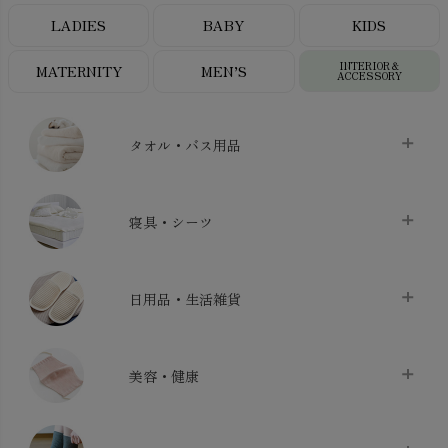
LADIES
BABY
KIDS
INTERIOR＆
MATERNITY
MEN’S
ACCESSORY
タオル・バス用品
タオル
chevron_right
寝具・シーツ
バス用品
chevron_right
ベッドシーツ
chevron_right
日用品・生活雑貨
布団カバー・カバーセット
chevron_right
クッション
chevron_right
枕・ピローケース
chevron_right
美容・健康
生地・手芸用品
chevron_right
防水シート
chevron_right
マスク
chevron_right
スリッパ・ルームシューズ
chevron_right