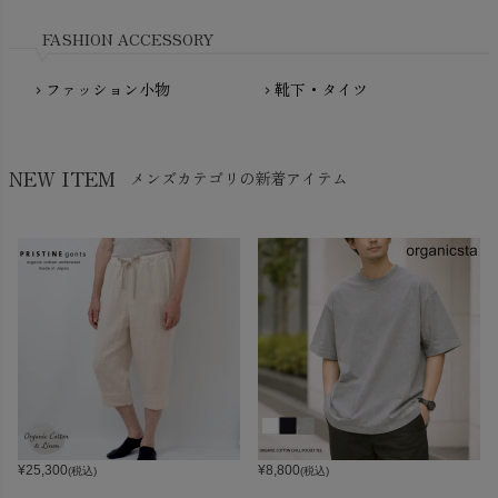
Nukleus（ニュクレス）
FASHION ACCESSORY
ファッション小物
靴下・タイツ
chevron_right
chevron_right
NEW ITEM
メンズカテゴリの新着アイテム
¥
25,300
¥
8,800
(税込)
(税込)