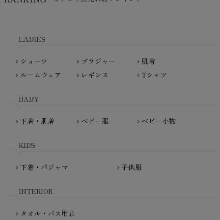
kidscase（キッズケース）
Tsukuba Cotton（つくばコットン）
LITTLE INDIANS（リトルインディアンズ）
天衣無縫
L'ovedbaby（ラブドベビー）
LADIES
nanadecor（ナナデェコール）
Lovingly Organics（ラビングリー）
nayuta（ナユタ）
ショーツ
ブラジャー
肌着
Madame MO（マダムモー）
chevron_right
chevron_right
chevron_right
ぬくぐるみ工房
ルームウェア
レギンス
Tシャツ
maggies（マギーズ）
chevron_right
chevron_right
chevron_right
HAYASHI
MAINIO（マイニオ）
Haruulala（ハルウララ）
BABY
MATONA（マトナ）
Pantyliners Organics（パンティライナーズ）
MAUD N LIL（モード・ン・リル）
下着・肌着
ベビー服
ベビー小物
chevron_right
chevron_right
chevron_right
PeopleTree（ピープルツリー）
maxomorra（マクソモーラ）
plantia（プランティア）
mini rodini（ミニロディーニ）
KIDS
PRISTINE（プリスティン）
Molo（モロ）
fromF（フロムエフ）
下着・パジャマ
子供服
chevron_right
chevron_right
My Little Cozmo（マイリトルコズモ）
nadadelazos（ナダデラゾス）
INTERIOR
NATURAPURA（ナチュラプラ）
NewNative（ニューネイティブ）
タオル・バス用品
chevron_right