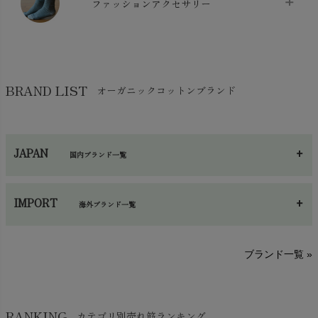
ケット・綿毛布
ファッションアクセサリー
chevron_right
コットン・綿棒
chevron_right
せっけん・洗剤
chevron_right
布団
chevron_right
靴下・タイツ・レッグウェア
chevron_right
ガーゼ
chevron_right
その他小物・雑貨
chevron_right
バッグ
chevron_right
保湿・スキンケア・サポーター
chevron_right
ヨガマット・カーペット
BRAND LIST
オーガニックコットンブランド
chevron_right
ハンカチ
chevron_right
カイロ・湯たんぽ
chevron_right
ネックウエア
chevron_right
JAPAN
国内ブランド一覧
手袋・アームカバー
chevron_right
あ～さ
へ～わ
し～ふ
帽子・かさ・その他
chevron_right
IMPORT
海外ブランド一覧
sisam（シサム）
A～G
O～Z
H～N
ブランド一覧 »
SISIFILLE（シシフィーユ）
Think-B（シンクビー）
HAPPY PLACE（ハッピープレイス）
SkinAware（スキンアウェア）
Hatley（ハットレイ）
RANKING
カテゴリ別売れ筋ランキング
生活アートクラブ