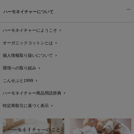
ギフトラッピング
chevron_right
ハーモネイチャーについて
お支払い方法
chevron_right
ハーモネイチャーにようこそ
chevron_right
配送と送料
chevron_right
オーガニックコットンとは
chevron_right
在庫状況と発送予定
chevron_right
個人情報取り扱いについて
chevron_right
サイズ・寸法
chevron_right
環境への取り組み
chevron_right
生地・素材
chevron_right
こんせぷと1999
chevron_right
お手入れについて
chevron_right
ハーモネイチャー商品用語辞典
chevron_right
レビューを書こう
chevron_right
特定商取引に基づく表示
chevron_right
返品交換
chevron_right
FAXでのご注文
chevron_right
お問い合わせ
chevron_right