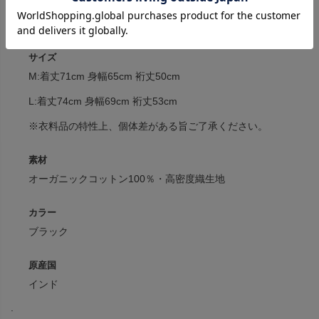
商品詳細
取り扱いについて
サイズ
M:着丈71cm 身幅65cm 裄丈50cm
L:着丈74cm 身幅69cm 裄丈53cm
※衣料品の特性上、個体差がある旨ご了承ください。
素材
オーガニックコットン100％・高密度織生地
カラー
ブラック
原産国
インド
.