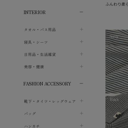
子供ボトムス
子供タイツ・レギンス
子供雑貨
chevron_right
chevron_right
chevron_right
ふんわり柔
INTERIOR
メンズ下着・パジャマ
子供上着・アウター
子供パジャマ
chevron_right
chevron_right
メンズインナー・肌着
メンズファッション
子供ローブ
chevron_right
chevron_right
タオル・バス用品
ボクサーパンツ
シャツ・カットソー
chevron_right
chevron_right
タオル
寝具・シーツ
chevron_right
ブリーフ
セーター・トレーナー・パーカ
chevron_right
chevron_right
バス用品
ベッドシーツ
日用品・生活雑貨
chevron_right
chevron_right
トランクス
ボトムス
chevron_right
chevron_right
布団カバー・カバーセット
クッション
美容・健康
chevron_right
chevron_right
アンダーパンツ・ももひき
コート・上着
chevron_right
chevron_right
枕・ピローケース
生地・手芸用品
マスク
chevron_right
chevron_right
chevron_right
FASHION ACCESSORY
メンズパジャマ
chevron_right
防水シート
スリッパ・ルームシューズ
コットン・綿棒
chevron_right
chevron_right
chevron_right
靴下・タイツ・レッグウェア
ケット・綿毛布
せっけん・洗剤
ガーゼ
chevron_right
chevron_right
chevron_right
フットカバー・アンクレット
布団
バッグ
その他小物・雑貨
chevron_right
保湿・スキンケア・サポーター
chevron_right
chevron_right
chevron_right
ソックス
巾着・ポーチ
ヨガマット・カーペット
ハンカチ
chevron_right
カイロ・湯たんぽ
chevron_right
chevron_right
chevron_right