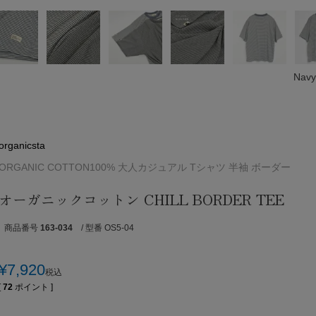
Navy
organicsta
ORGANIC COTTON100% 大人カジュアル Tシャツ 半袖 ボーダー
オーガニックコットン CHILL BORDER TEE
商品番号
163-034
/ 型番 OS5-04
¥
7,920
税込
[
72
ポイント ]