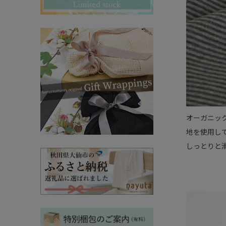
その他ママ雑貨
chevron_right
chevron_right
妊婦帯・産前産後ガードル
chevron_right
マタニティ・授乳パジャマ
chevron_right
オーガニッ
地を使用し
しっとりと