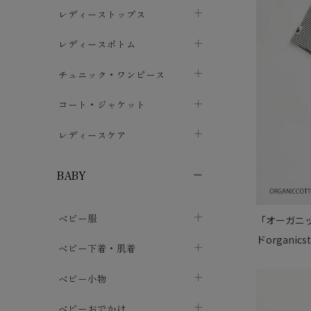
ブラジャー
レディーストップス
chevron_right
ショーツ
カットソー・Tシャツ
レディースボトム
chevron_right
chevron_right
レディースインナー・肌着
シャツ・ブラウス
スカート
chevron_right
チュニック・ワンピース
chevron_right
chevron_right
レギンス・スパッツ
パーカー・スウェット
レディースパンツ
半袖・袖なし
chevron_right
chevron_right
コート・ジャケット
chevron_right
chevron_right
パジャマ・ルームウェア
カーディガン・ボレロ・ベスト
長袖・７分袖
chevron_right
chevron_right
レディースケア
chevron_right
ニット・セーター
chevron_right
布ナプキン
chevron_right
BABY
パンティライナー
chevron_right
ベビー服
「オーガニ
紙ナプキン
chevron_right
ドorgani
カバーオール・ロンパース
ベビー下着・肌着
chevron_right
セパレート・上下セット
コンビ肌着
ベビー小物
chevron_right
chevron_right
トップス
パンツ・オーバーパンツ
ベビー小物・雑貨
chevron_right
ベビーおでかけ
chevron_right
chevron_right