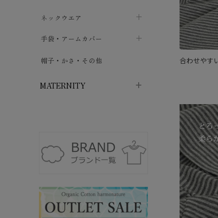
ハイソックス
バッグ・ポシェット
タオルハンカチ
chevron_right
ネックウエア
chevron_right
chevron_right
五本指・足袋ソックス
ガーゼハンカチ
マフラー
chevron_right
手袋・アームカバー
chevron_right
chevron_right
タイツ
ハンカチ
ストール
chevron_right
ショート丈
chevron_right
chevron_right
合わせやすい
帽子・かさ・その他
chevron_right
レッグウォーマー
ネックカバー・スヌード
chevron_right
ロング丈
chevron_right
chevron_right
MATERNITY
マタニティウェア・授乳服
マタニティウェア・授乳服
授乳下着・パジャマ
chevron_right
マタニティ・授乳ブラジャー
マタ
ニティ・ママ雑貨
chevron_right
授乳パッド
授乳ケープ
chevron_right
chevron_right
マタニティショーツ
授乳クッション・枕
chevron_right
chevron_right
マタニティ・授乳インナー