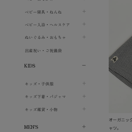
ボトムス
ボディスーツ
ベビー帽子
ベビーキャリー
chevron_right
chevron_right
ベビー寝具・ねんね
chevron_right
chevron_right
セレモニードレス
短肌着・長肌着
スタイ・よだれかけ
おでかけ用品・カバー・シート
chevron_right
ベビースリーパー
chevron_right
chevron_right
ベビー入浴・ヘルスケア
chevron_right
chevron_right
ワンピース・チュニック
肌着・下着
ミトン・手袋
chevron_right
ベビーパジャマ
chevron_right
ベビーおむつ・おむつカバー
chevron_right
ぬいぐるみ・おもちゃ
chevron_right
chevron_right
上着・アウター
ベビーおむつ・おむつカバー
靴下・タイツ
chevron_right
ベビー布団・シーツ
chevron_right
トレーニングパンツ
chevron_right
ファーストトイ
chevron_right
chevron_right
出産祝い・ご祝儀袋
chevron_right
トレーニングパンツ
レッグウォーマー・サポーター
ベビー枕・カバー
chevron_right
ベビーお風呂・ケア用品
chevron_right
ぬいぐるみ
chevron_right
chevron_right
chevron_right
KIDS
ベビー・キッズ腹巻
ベビーフェンス・安全用品
ガーゼ・クロス
chevron_right
知育玩具
chevron_right
chevron_right
chevron_right
キッズ・子供服
ブーティ・シューズ
ベビーおくるみ・アフガン
授乳クッション・枕
chevron_right
あみぐるみ
chevron_right
chevron_right
chevron_right
子供トップス
キッズ下着・パジャマ
マフラー
chevron_right
chevron_right
子供カーディガン・ベスト
子供肌着下着
キッズ雑貨・小物
汗取りパッド
chevron_right
chevron_right
chevron_right
オーガニッ
子供チュニック・ワンピース
子供靴下
子供帽子
chevron_right
chevron_right
chevron_right
MEN'S
ャツ。