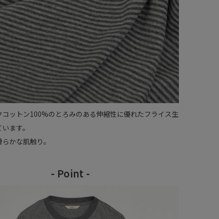
クコットン100%のとろみのある伸縮性に優れたフライス生
ています。
滑らかな肌触り。
- Point -