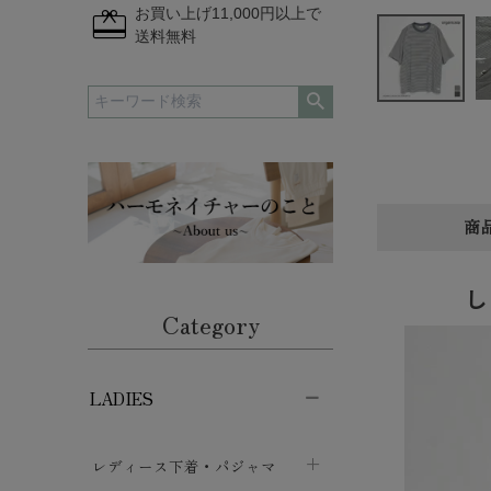
redeem
お買い上げ11,000円以上で
送料無料
商
し
Category
LADIES
レディース下着・パジャマ