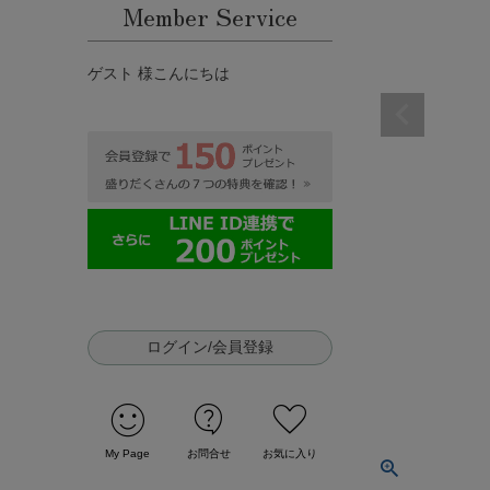
Member Service
ゲスト 様こんにちは
ログイン/会員登録
sentiment_satisfied
contact_support
favorite
My Page
お問合せ
お気に入り