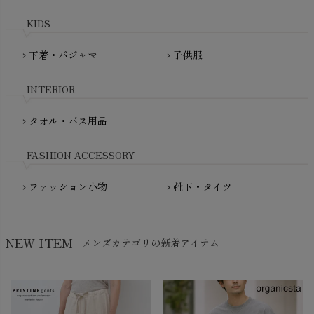
maxomorra（マクソモーラ）
plantia（プランティア）
mini rodini（ミニロディーニ）
KIDS
PRISTINE（プリスティン）
Molo（モロ）
fromF（フロムエフ）
下着・パジャマ
子供服
chevron_right
chevron_right
My Little Cozmo（マイリトルコズモ）
nadadelazos（ナダデラゾス）
INTERIOR
NATURAPURA（ナチュラプラ）
NewNative（ニューネイティブ）
タオル・バス用品
chevron_right
Nukleus（ニュクレス）
FASHION ACCESSORY
ファッション小物
靴下・タイツ
chevron_right
chevron_right
NEW ITEM
メンズカテゴリの新着アイテム