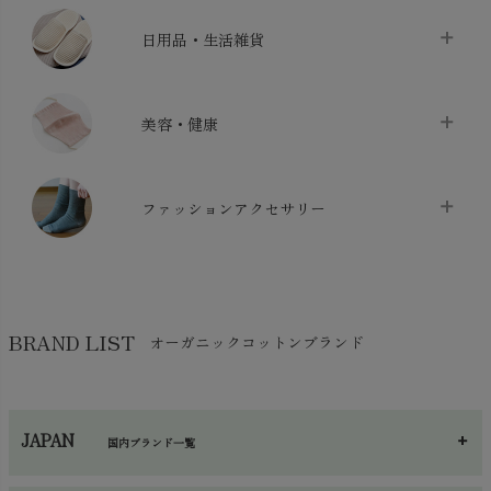
ベッドシーツ
chevron_right
日用品・生活雑貨
布団カバー・カバーセット
chevron_right
クッション
chevron_right
枕・ピローケース
chevron_right
美容・健康
生地・手芸用品
chevron_right
防水シート
chevron_right
マスク
chevron_right
スリッパ・ルームシューズ
chevron_right
ケット・綿毛布
ファッションアクセサリー
chevron_right
コットン・綿棒
chevron_right
せっけん・洗剤
chevron_right
布団
chevron_right
靴下・タイツ・レッグウェア
chevron_right
ガーゼ
chevron_right
その他小物・雑貨
chevron_right
バッグ
chevron_right
保湿・スキンケア・サポーター
chevron_right
ヨガマット・カーペット
BRAND LIST
オーガニックコットンブランド
chevron_right
ハンカチ
chevron_right
カイロ・湯たんぽ
chevron_right
ネックウエア
chevron_right
JAPAN
国内ブランド一覧
手袋・アームカバー
chevron_right