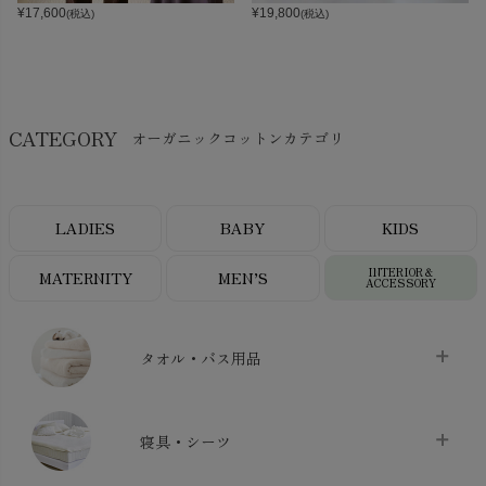
¥
17,600
¥
19,800
(税込)
(税込)
CATEGORY
オーガニックコットンカテゴリ
LADIES
BABY
KIDS
INTERIOR＆
MATERNITY
MEN’S
ACCESSORY
タオル・バス用品
タオル
chevron_right
寝具・シーツ
バス用品
chevron_right