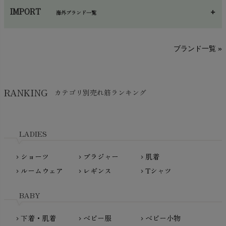
あ～さ
へ～わ
し～ふ
帽子・かさ・その他
chevron_right
IMPORT
海外ブランド一覧
sisam（シサム）
A～G
O～Z
H～N
ブランド一覧 »
SISIFILLE（シシフィーユ）
Think-B（シンクビー）
HAPPY PLACE（ハッピープレイス）
SkinAware（スキンアウェア）
Hatley（ハットレイ）
RANKING
カテゴリ別売れ筋ランキング
生活アートクラブ
kidscase（キッズケース）
Tsukuba Cotton（つくばコットン）
LITTLE INDIANS（リトルインディアンズ）
天衣無縫
L'ovedbaby（ラブドベビー）
LADIES
nanadecor（ナナデェコール）
Lovingly Organics（ラビングリー）
nayuta（ナユタ）
ショーツ
ブラジャー
肌着
Madame MO（マダムモー）
chevron_right
chevron_right
chevron_right
ぬくぐるみ工房
ルームウェア
レギンス
Tシャツ
maggies（マギーズ）
chevron_right
chevron_right
chevron_right
HAYASHI
MAINIO（マイニオ）
Haruulala（ハルウララ）
BABY
MATONA（マトナ）
Pantyliners Organics（パンティライナーズ）
MAUD N LIL（モード・ン・リル）
下着・肌着
ベビー服
ベビー小物
chevron_right
chevron_right
chevron_right
PeopleTree（ピープルツリー）