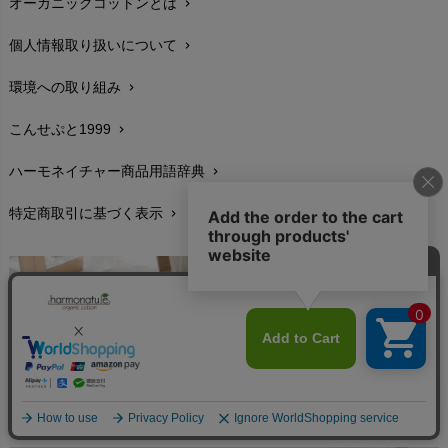
オーガニックコットンとは
chevron_right
在庫状況と発送予定
chevron_right
個人情報取り扱いについて
chevron_right
サイズ・寸法
chevron_right
環境への取り組み
chevron_right
生地・素材
chevron_right
こんせぷと1999
chevron_right
お手入れについて
chevron_right
ハーモネイチャー商品用語辞典
chevron_right
レビューを書こう
chevron_right
特定商取引に基づく表示
chevron_right
返品交換
chevron_right
FAXでのご注文
chevron_right
お問い合わせ
chevron_right