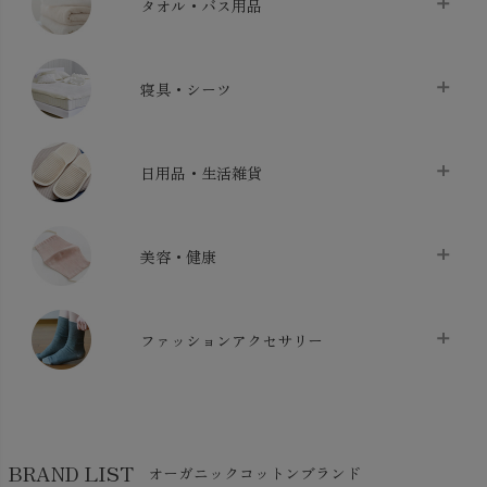
タオル・バス用品
タオル
chevron_right
寝具・シーツ
バス用品
chevron_right
ベッドシーツ
chevron_right
日用品・生活雑貨
布団カバー・カバーセット
chevron_right
クッション
chevron_right
枕・ピローケース
chevron_right
美容・健康
生地・手芸用品
chevron_right
防水シート
chevron_right
マスク
chevron_right
スリッパ・ルームシューズ
chevron_right
ケット・綿毛布
ファッションアクセサリー
chevron_right
コットン・綿棒
chevron_right
せっけん・洗剤
chevron_right
布団
chevron_right
靴下・タイツ・レッグウェア
chevron_right
ガーゼ
chevron_right
その他小物・雑貨
chevron_right
バッグ
chevron_right
保湿・スキンケア・サポーター
chevron_right
ヨガマット・カーペット
BRAND LIST
オーガニックコットンブランド
chevron_right