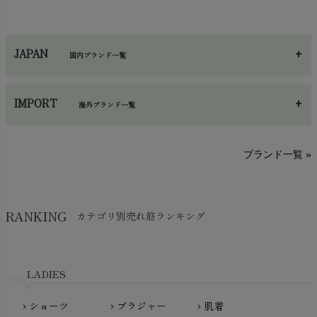
ハンカチ
chevron_right
カイロ・湯たんぽ
chevron_right
ネックウエア
chevron_right
JAPAN
国内ブランド一覧
手袋・アームカバー
chevron_right
あ～さ
へ～わ
し～ふ
帽子・かさ・その他
chevron_right
IMPORT
海外ブランド一覧
sisam（シサム）
A～G
O～Z
H～N
ブランド一覧 »
SISIFILLE（シシフィーユ）
Think-B（シンクビー）
HAPPY PLACE（ハッピープレイス）
SkinAware（スキンアウェア）
Hatley（ハットレイ）
RANKING
カテゴリ別売れ筋ランキング
生活アートクラブ
kidscase（キッズケース）
Tsukuba Cotton（つくばコットン）
LITTLE INDIANS（リトルインディアンズ）
天衣無縫
L'ovedbaby（ラブドベビー）
LADIES
nanadecor（ナナデェコール）
Lovingly Organics（ラビングリー）
nayuta（ナユタ）
ショーツ
ブラジャー
肌着
Madame MO（マダムモー）
chevron_right
chevron_right
chevron_right
ぬくぐるみ工房