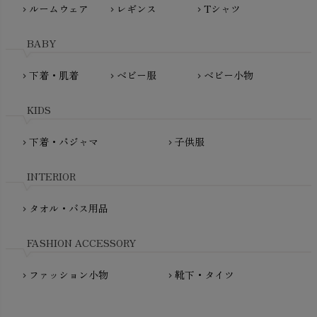
ルームウェア
レギンス
Tシャツ
maggies（マギーズ）
chevron_right
chevron_right
chevron_right
HAYASHI
MAINIO（マイニオ）
Haruulala（ハルウララ）
BABY
MATONA（マトナ）
Pantyliners Organics（パンティライナーズ）
MAUD N LIL（モード・ン・リル）
下着・肌着
ベビー服
ベビー小物
chevron_right
chevron_right
chevron_right
PeopleTree（ピープルツリー）
maxomorra（マクソモーラ）
plantia（プランティア）
mini rodini（ミニロディーニ）
KIDS
PRISTINE（プリスティン）
Molo（モロ）
fromF（フロムエフ）
下着・パジャマ
子供服
chevron_right
chevron_right
My Little Cozmo（マイリトルコズモ）
nadadelazos（ナダデラゾス）
INTERIOR
NATURAPURA（ナチュラプラ）
NewNative（ニューネイティブ）
タオル・バス用品
chevron_right
Nukleus（ニュクレス）
FASHION ACCESSORY
ファッション小物
靴下・タイツ
chevron_right
chevron_right