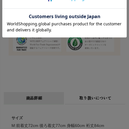
商品詳細
取り扱いについて
サイズ
M:前着丈72cm 後ろ着丈77cm 身幅60cm 裄丈84cm