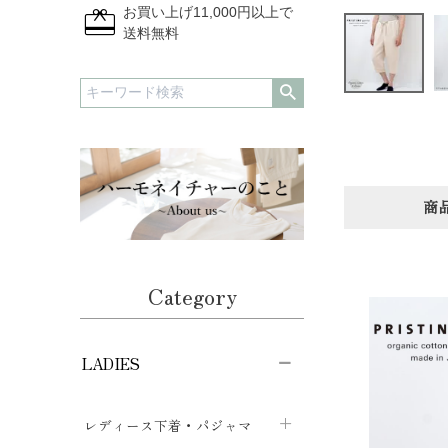
redeem
お買い上げ11,000円以上で
送料無料
商
Category
LADIES
レディース下着・パジャマ