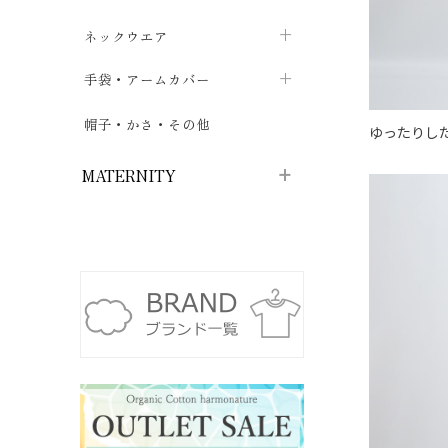
ハイソックス
バッグ・ポシェット
タオルハンカチ
chevron_right
ネックウエア
chevron_right
chevron_right
五本指・足袋ソックス
ガーゼハンカチ
マフラー
chevron_right
手袋・アームカバー
chevron_right
chevron_right
タイツ
ハンカチ
ストール
chevron_right
ショート丈
chevron_right
chevron_right
帽子・かさ・その他
chevron_right
ゆったりし
レッグウォーマー
ネックカバー・スヌード
chevron_right
ロング丈
chevron_right
chevron_right
MATERNITY
マタニティウェア・授乳服
マタニティウェア・授乳服
授乳下着・パジャマ
chevron_right
マタニティ・授乳ブラジャー
マタ
ニティ・ママ雑貨
chevron_right
授乳パッド
授乳ケープ
chevron_right
chevron_right
マタニティショーツ
授乳クッション・枕
chevron_right
chevron_right
マタニティ・授乳インナー