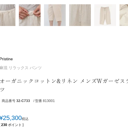
Pristine
麻混 リラックス パンツ
オーガニックコットン&リネン メンズWガーゼス
ツ
商品番号
32-C733
/ 型番 813001
¥
25,300
税込
[
230
ポイント ]