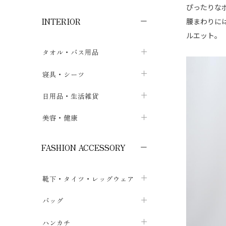
子供ボトムス
子供タイツ・レギンス
子供雑貨
chevron_right
chevron_right
chevron_right
ぴったりな
INTERIOR
腰まわりに
メンズ下着・パジャマ
子供上着・アウター
子供パジャマ
chevron_right
chevron_right
ルエット。
メンズインナー・肌着
メンズファッション
子供ローブ
chevron_right
chevron_right
タオル・バス用品
ボクサーパンツ
シャツ・カットソー
chevron_right
chevron_right
タオル
寝具・シーツ
chevron_right
ブリーフ
セーター・トレーナー・パーカ
chevron_right
chevron_right
バス用品
ベッドシーツ
日用品・生活雑貨
chevron_right
chevron_right
トランクス
ボトムス
chevron_right
chevron_right
布団カバー・カバーセット
クッション
美容・健康
chevron_right
chevron_right
アンダーパンツ・ももひき
コート・上着
chevron_right
chevron_right
枕・ピローケース
生地・手芸用品
マスク
chevron_right
chevron_right
chevron_right
FASHION ACCESSORY
メンズパジャマ
chevron_right
防水シート
スリッパ・ルームシューズ
コットン・綿棒
chevron_right
chevron_right
chevron_right
靴下・タイツ・レッグウェア
ケット・綿毛布
せっけん・洗剤
ガーゼ
chevron_right
chevron_right
chevron_right
フットカバー・アンクレット
布団
バッグ
その他小物・雑貨
chevron_right
保湿・スキンケア・サポーター
chevron_right
chevron_right
chevron_right
ソックス
巾着・ポーチ
ヨガマット・カーペット
ハンカチ
chevron_right
カイロ・湯たんぽ
chevron_right
chevron_right
chevron_right