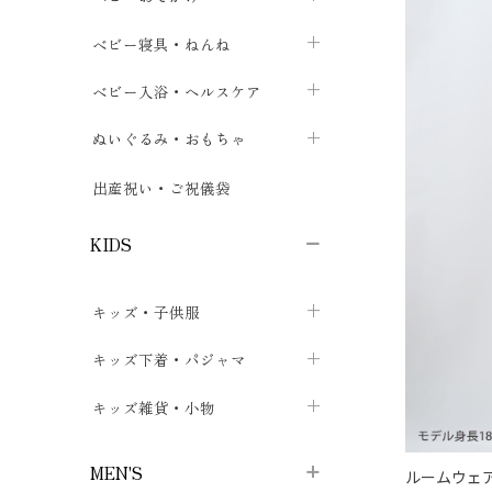
ボトムス
ボディスーツ
ベビー帽子
ベビーキャリー
chevron_right
chevron_right
ベビー寝具・ねんね
chevron_right
chevron_right
セレモニードレス
短肌着・長肌着
スタイ・よだれかけ
おでかけ用品・カバー・シート
chevron_right
ベビースリーパー
chevron_right
chevron_right
ベビー入浴・ヘルスケア
chevron_right
chevron_right
ワンピース・チュニック
肌着・下着
ミトン・手袋
chevron_right
ベビーパジャマ
chevron_right
ベビーおむつ・おむつカバー
chevron_right
ぬいぐるみ・おもちゃ
chevron_right
chevron_right
上着・アウター
ベビーおむつ・おむつカバー
靴下・タイツ
chevron_right
ベビー布団・シーツ
chevron_right
トレーニングパンツ
chevron_right
ファーストトイ
chevron_right
chevron_right
出産祝い・ご祝儀袋
chevron_right
トレーニングパンツ
レッグウォーマー・サポーター
ベビー枕・カバー
chevron_right
ベビーお風呂・ケア用品
chevron_right
ぬいぐるみ
chevron_right
chevron_right
chevron_right
KIDS
ベビー・キッズ腹巻
ベビーフェンス・安全用品
ガーゼ・クロス
chevron_right
知育玩具
chevron_right
chevron_right
chevron_right
キッズ・子供服
ブーティ・シューズ
ベビーおくるみ・アフガン
授乳クッション・枕
chevron_right
あみぐるみ
chevron_right
chevron_right
chevron_right
子供トップス
キッズ下着・パジャマ
マフラー
chevron_right
chevron_right
子供カーディガン・ベスト
子供肌着下着
キッズ雑貨・小物
汗取りパッド
chevron_right
chevron_right
chevron_right
子供チュニック・ワンピース
子供靴下
子供帽子
chevron_right
chevron_right
chevron_right
MEN'S
ルームウェ