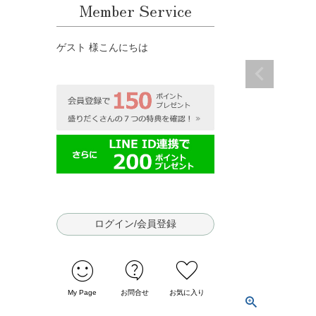
Member Service
ゲスト 様こんにちは
ログイン/会員登録
sentiment_satisfied
contact_support
favorite
My Page
お問合せ
お気に入り