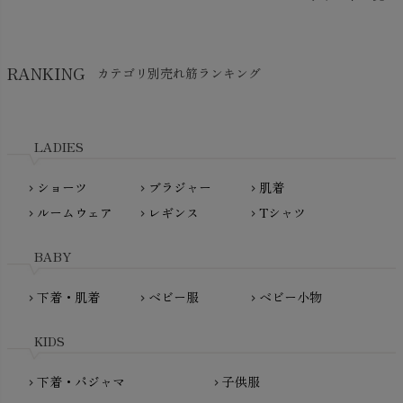
Think-B（シンクビー）
HAPPY PLACE（ハッピープレイス）
SkinAware（スキンアウェア）
Hatley（ハットレイ）
RANKING
カテゴリ別売れ筋ランキング
生活アートクラブ
kidscase（キッズケース）
Tsukuba Cotton（つくばコットン）
LITTLE INDIANS（リトルインディアンズ）
天衣無縫
L'ovedbaby（ラブドベビー）
LADIES
nanadecor（ナナデェコール）
Lovingly Organics（ラビングリー）
nayuta（ナユタ）
ショーツ
ブラジャー
肌着
Madame MO（マダムモー）
chevron_right
chevron_right
chevron_right
ぬくぐるみ工房
ルームウェア
レギンス
Tシャツ
maggies（マギーズ）
chevron_right
chevron_right
chevron_right
HAYASHI
MAINIO（マイニオ）
Haruulala（ハルウララ）
BABY
MATONA（マトナ）
Pantyliners Organics（パンティライナーズ）
MAUD N LIL（モード・ン・リル）
下着・肌着
ベビー服
ベビー小物
chevron_right
chevron_right
chevron_right
PeopleTree（ピープルツリー）
maxomorra（マクソモーラ）
plantia（プランティア）
mini rodini（ミニロディーニ）
KIDS
PRISTINE（プリスティン）
Molo（モロ）
fromF（フロムエフ）
下着・パジャマ
子供服
chevron_right
chevron_right
My Little Cozmo（マイリトルコズモ）