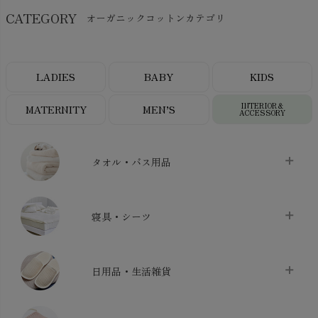
CATEGORY
オーガニックコットンカテゴリ
LADIES
BABY
KIDS
INTERIOR＆
MATERNITY
MEN’S
ACCESSORY
タオル・バス用品
タオル
chevron_right
寝具・シーツ
バス用品
chevron_right
ベッドシーツ
chevron_right
日用品・生活雑貨
布団カバー・カバーセット
chevron_right
クッション
chevron_right