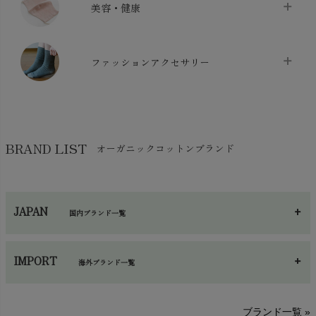
枕・ピローケース
chevron_right
美容・健康
生地・手芸用品
chevron_right
防水シート
chevron_right
マスク
chevron_right
スリッパ・ルームシューズ
chevron_right
ケット・綿毛布
ファッションアクセサリー
chevron_right
コットン・綿棒
chevron_right
せっけん・洗剤
chevron_right
布団
chevron_right
靴下・タイツ・レッグウェア
chevron_right
ガーゼ
chevron_right
その他小物・雑貨
chevron_right
バッグ
chevron_right
保湿・スキンケア・サポーター
chevron_right
ヨガマット・カーペット
BRAND LIST
オーガニックコットンブランド
chevron_right
ハンカチ
chevron_right
カイロ・湯たんぽ
chevron_right
ネックウエア
chevron_right
JAPAN
国内ブランド一覧
手袋・アームカバー
chevron_right
あ～さ
へ～わ
し～ふ
帽子・かさ・その他
chevron_right
IMPORT
海外ブランド一覧
sisam（シサム）
A～G
O～Z
H～N
ブランド一覧 »
SISIFILLE（シシフィーユ）