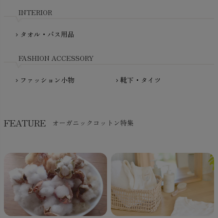
nadadelazos（ナダデラゾス）
INTERIOR
NATURAPURA（ナチュラプラ）
NewNative（ニューネイティブ）
タオル・バス用品
chevron_right
Nukleus（ニュクレス）
FASHION ACCESSORY
ファッション小物
靴下・タイツ
chevron_right
chevron_right
FEATURE
オーガニックコットン特集