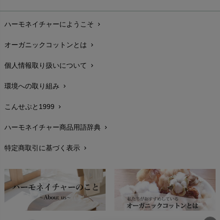
お支払い方法
chevron_right
ハーモネイチャーにようこそ
chevron_right
配送と送料
chevron_right
オーガニックコットンとは
chevron_right
在庫状況と発送予定
chevron_right
個人情報取り扱いについて
chevron_right
サイズ・寸法
chevron_right
環境への取り組み
chevron_right
生地・素材
chevron_right
こんせぷと1999
chevron_right
お手入れについて
chevron_right
ハーモネイチャー商品用語辞典
chevron_right
レビューを書こう
chevron_right
特定商取引に基づく表示
chevron_right
返品交換
chevron_right
FAXでのご注文
chevron_right
お問い合わせ
chevron_right