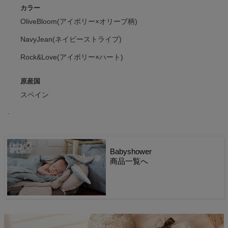
カラー
OliveBloom(アイボリー×オリーブ柄)
NavyJean(ネイビーストライプ)
Rock&Love(アイボリー×ハート)
原産国
スペイン
.
Babyshower
商品一覧へ