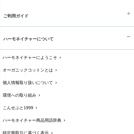
ご利用ガイド
ギフトラッピング
chevron_right
ハーモネイチャーについて
お支払い方法
chevron_right
ハーモネイチャーにようこそ
chevron_right
配送と送料
chevron_right
オーガニックコットンとは
chevron_right
在庫状況と発送予定
chevron_right
個人情報取り扱いについて
chevron_right
サイズ・寸法
chevron_right
環境への取り組み
chevron_right
生地・素材
chevron_right
こんせぷと1999
chevron_right
お手入れについて
chevron_right
ハーモネイチャー商品用語辞典
chevron_right
レビューを書こう
chevron_right
特定商取引に基づく表示
chevron_right