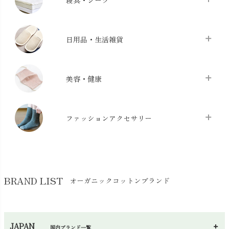
寝具・シーツ
バス用品
chevron_right
ベッドシーツ
chevron_right
日用品・生活雑貨
布団カバー・カバーセット
chevron_right
クッション
chevron_right
枕・ピローケース
chevron_right
美容・健康
生地・手芸用品
chevron_right
防水シート
chevron_right
マスク
chevron_right
スリッパ・ルームシューズ
chevron_right
ケット・綿毛布
ファッションアクセサリー
chevron_right
コットン・綿棒
chevron_right
せっけん・洗剤
chevron_right
布団
chevron_right
靴下・タイツ・レッグウェア
chevron_right
ガーゼ
chevron_right
その他小物・雑貨
chevron_right
バッグ
chevron_right
保湿・スキンケア・サポーター
chevron_right
ヨガマット・カーペット
BRAND LIST
オーガニックコットンブランド
chevron_right
ハンカチ
chevron_right
カイロ・湯たんぽ
chevron_right
ネックウエア
chevron_right
JAPAN
国内ブランド一覧