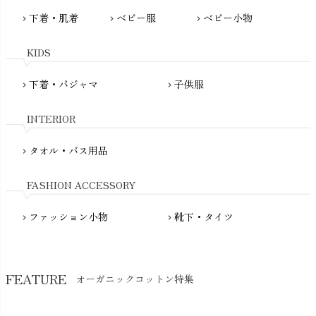
Pantyliners Organics（パンティライナーズ）
MAUD N LIL（モード・ン・リル）
下着・肌着
ベビー服
ベビー小物
chevron_right
chevron_right
chevron_right
PeopleTree（ピープルツリー）
maxomorra（マクソモーラ）
plantia（プランティア）
mini rodini（ミニロディーニ）
KIDS
PRISTINE（プリスティン）
Molo（モロ）
fromF（フロムエフ）
下着・パジャマ
子供服
chevron_right
chevron_right
My Little Cozmo（マイリトルコズモ）
nadadelazos（ナダデラゾス）
INTERIOR
NATURAPURA（ナチュラプラ）
NewNative（ニューネイティブ）
タオル・バス用品
chevron_right
Nukleus（ニュクレス）
FASHION ACCESSORY
ファッション小物
靴下・タイツ
chevron_right
chevron_right
FEATURE
オーガニックコットン特集