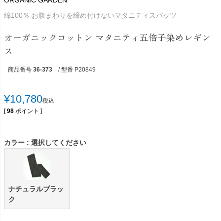
ORGANIC GARDEN
綿100％ お腹まわりを締め付けないマタニティスパッツ
オーガニックコットン マタニティ五倍子染めレギン
ス
商品番号
36-373
/ 型番 P20849
¥
10,780
税込
[
98
ポイント ]
カラー
選択してください
ナチュラルブラッ
ク