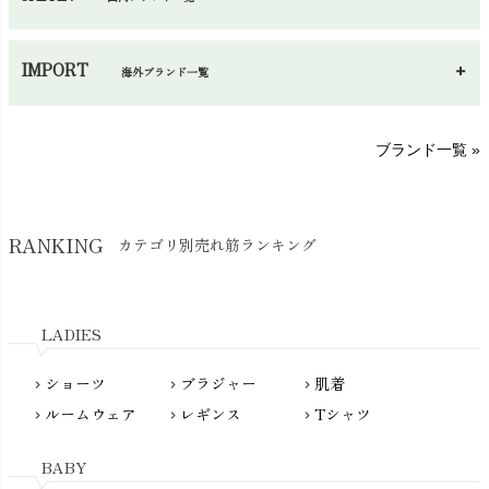
手袋・アームカバー
chevron_right
あ～さ
へ～わ
し～ふ
帽子・かさ・その他
chevron_right
IMPORT
海外ブランド一覧
sisam（シサム）
A～G
O～Z
H～N
ブランド一覧 »
SISIFILLE（シシフィーユ）
Think-B（シンクビー）
HAPPY PLACE（ハッピープレイス）
SkinAware（スキンアウェア）
Hatley（ハットレイ）
RANKING
カテゴリ別売れ筋ランキング
生活アートクラブ
kidscase（キッズケース）
Tsukuba Cotton（つくばコットン）
LITTLE INDIANS（リトルインディアンズ）
天衣無縫
L'ovedbaby（ラブドベビー）
LADIES
nanadecor（ナナデェコール）
Lovingly Organics（ラビングリー）
nayuta（ナユタ）
ショーツ
ブラジャー
肌着
Madame MO（マダムモー）
chevron_right
chevron_right
chevron_right
ぬくぐるみ工房
ルームウェア
レギンス
Tシャツ
maggies（マギーズ）
chevron_right
chevron_right
chevron_right
HAYASHI
MAINIO（マイニオ）
Haruulala（ハルウララ）
BABY
MATONA（マトナ）