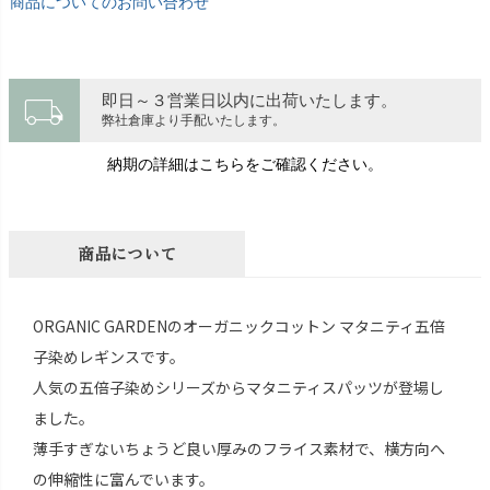
商品についてのお問い合わせ
local_shipping
即日～３営業日以内に出荷いたします。
弊社倉庫より手配いたします。
納期の詳細はこちらをご確認ください。
商品について
ORGANIC GARDENのオーガニックコットン マタニティ五倍
子染めレギンスです。
人気の五倍子染めシリーズからマタニティスパッツが登場し
ました。
薄手すぎないちょうど良い厚みのフライス素材で、横方向へ
の伸縮性に富んでいます。