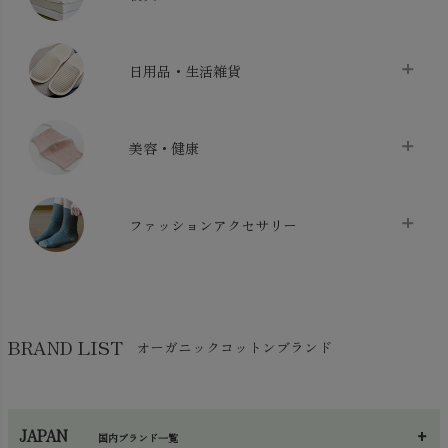
バス用品
chevron_right
ベッドシーツ
chevron_right
日用品・生活雑貨
布団カバー・カバーセット
chevron_right
クッション
chevron_right
枕・ピローケース
chevron_right
美容・健康
生地・手芸用品
chevron_right
防水シート
chevron_right
マスク
chevron_right
スリッパ・ルームシューズ
chevron_right
ケット・綿毛布
ファッションアクセサリー
chevron_right
コットン・綿棒
chevron_right
せっけん・洗剤
chevron_right
布団
chevron_right
靴下・タイツ・レッグウェア
chevron_right
ガーゼ
chevron_right
その他小物・雑貨
chevron_right
バッグ
chevron_right
保湿・スキンケア・サポーター
chevron_right
ヨガマット・カーペット
BRAND LIST
オーガニックコットンブランド
chevron_right
ハンカチ
chevron_right
カイロ・湯たんぽ
chevron_right
ネックウエア
chevron_right
JAPAN
国内ブランド一覧