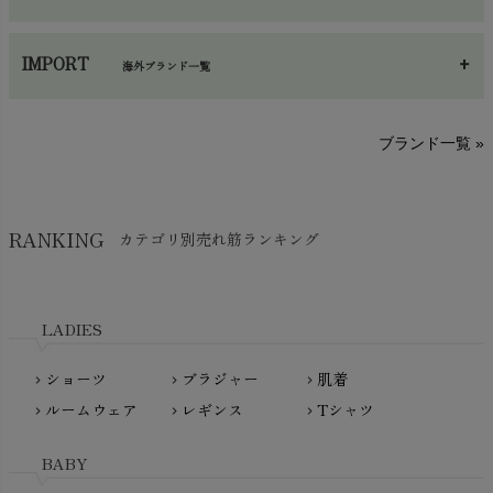
手袋・アームカバー
chevron_right
あ～さ
へ～わ
し～ふ
帽子・かさ・その他
chevron_right
IMPORT
海外ブランド一覧
sisam（シサム）
A～G
O～Z
H～N
ブランド一覧 »
SISIFILLE（シシフィーユ）
Think-B（シンクビー）
HAPPY PLACE（ハッピープレイス）
SkinAware（スキンアウェア）
Hatley（ハットレイ）
RANKING
カテゴリ別売れ筋ランキング
生活アートクラブ
kidscase（キッズケース）
Tsukuba Cotton（つくばコットン）
LITTLE INDIANS（リトルインディアンズ）
天衣無縫
L'ovedbaby（ラブドベビー）
LADIES
nanadecor（ナナデェコール）
Lovingly Organics（ラビングリー）
nayuta（ナユタ）
ショーツ
ブラジャー
肌着
Madame MO（マダムモー）
chevron_right
chevron_right
chevron_right
ぬくぐるみ工房
ルームウェア
レギンス
Tシャツ
maggies（マギーズ）
chevron_right
chevron_right
chevron_right
HAYASHI
MAINIO（マイニオ）
Haruulala（ハルウララ）
BABY
MATONA（マトナ）
Pantyliners Organics（パンティライナーズ）