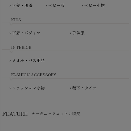
MAUD N LIL（モード・ン・リル）
下着・肌着
ベビー服
ベビー小物
chevron_right
chevron_right
chevron_right
PeopleTree（ピープルツリー）
maxomorra（マクソモーラ）
plantia（プランティア）
mini rodini（ミニロディーニ）
KIDS
PRISTINE（プリスティン）
Molo（モロ）
fromF（フロムエフ）
下着・パジャマ
子供服
chevron_right
chevron_right
My Little Cozmo（マイリトルコズモ）
nadadelazos（ナダデラゾス）
INTERIOR
NATURAPURA（ナチュラプラ）
NewNative（ニューネイティブ）
タオル・バス用品
chevron_right
Nukleus（ニュクレス）
FASHION ACCESSORY
ファッション小物
靴下・タイツ
chevron_right
chevron_right
FEATURE
オーガニックコットン特集