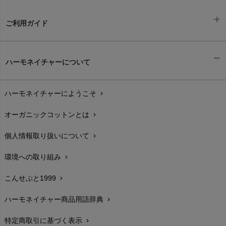
ご利用ガイド
ギフトラッピング
chevron_right
ハーモネイチャーについて
お支払い方法
chevron_right
ハーモネイチャーにようこそ
chevron_right
配送と送料
chevron_right
オーガニックコットンとは
chevron_right
在庫状況と発送予定
chevron_right
個人情報取り扱いについて
chevron_right
サイズ・寸法
chevron_right
環境への取り組み
chevron_right
生地・素材
chevron_right
こんせぷと1999
chevron_right
お手入れについて
chevron_right
ハーモネイチャー商品用語辞典
chevron_right
レビューを書こう
chevron_right
特定商取引に基づく表示
chevron_right
返品交換
chevron_right