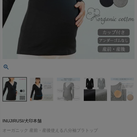
INUJIRUSI/犬印本舗
オーガニック 産前・産後使える八分袖ブラトップ