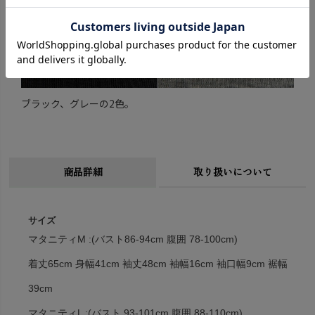
ブラック、グレーの2色。
商品詳細
取り扱いについて
サイズ
マタニティM :(バスト86-94cm 腹囲 78-100cm)
着丈65cm 身幅41cm 袖丈48cm 袖幅16cm 袖口幅9cm 裾幅
39cm
マタニティL :(バスト 93-101cm 腹囲 88-110cm)