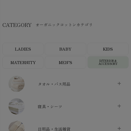
CATEGORY
オーガニックコットンカテゴリ
LADIES
BABY
KIDS
INTERIOR＆
MATERNITY
MEN’S
ACCESSORY
タオル・バス用品
タオル
chevron_right
寝具・シーツ
バス用品
chevron_right
ベッドシーツ
chevron_right
日用品・生活雑貨