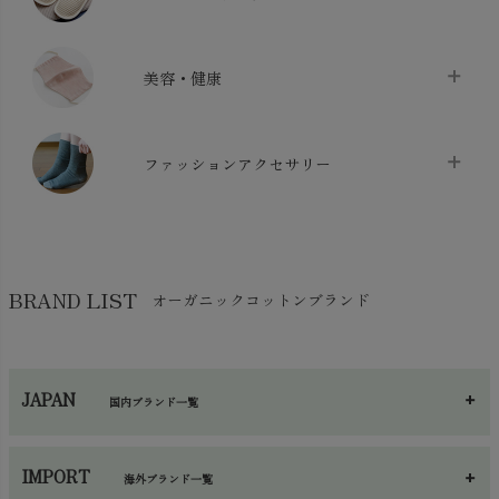
布団カバー・カバーセット
chevron_right
クッション
chevron_right
枕・ピローケース
chevron_right
美容・健康
生地・手芸用品
chevron_right
防水シート
chevron_right
マスク
chevron_right
スリッパ・ルームシューズ
chevron_right
ケット・綿毛布
ファッションアクセサリー
chevron_right
コットン・綿棒
chevron_right
せっけん・洗剤
chevron_right
布団
chevron_right
靴下・タイツ・レッグウェア
chevron_right
ガーゼ
chevron_right
その他小物・雑貨
chevron_right
バッグ
chevron_right
保湿・スキンケア・サポーター
chevron_right
ヨガマット・カーペット
BRAND LIST
オーガニックコットンブランド
chevron_right
ハンカチ
chevron_right
カイロ・湯たんぽ
chevron_right
ネックウエア
chevron_right
JAPAN
国内ブランド一覧
手袋・アームカバー
chevron_right
あ～さ
へ～わ
し～ふ
帽子・かさ・その他
chevron_right
IMPORT
海外ブランド一覧