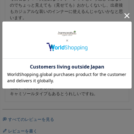
のでちょっと見えても（見せても）おかしくないし、出産後
もカジュアルな装いのインナーに使えるんじゃないかなと思
います。
め組。
非公開
投稿日
2011/04/22
リブ編みはストレスを感じないので着け心地は最高です。

お腹の下まですっぽり包み込むような感じで、睡眠時とても
暖かったです。

色違いで購入しました。

キャミソールタイプもあるとうれしいですね。
すべてのレビューを見る
レビューを書く