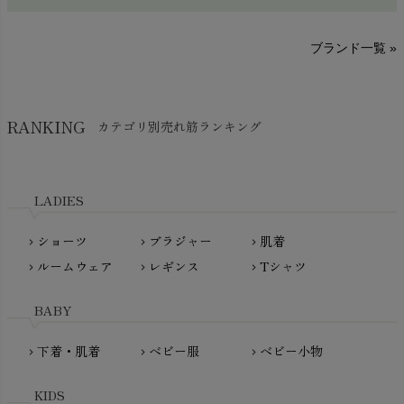
sisam（シサム）
A～G
O～Z
H～N
ブランド一覧 »
SISIFILLE（シシフィーユ）
Think-B（シンクビー）
HAPPY PLACE（ハッピープレイス）
SkinAware（スキンアウェア）
Hatley（ハットレイ）
RANKING
カテゴリ別売れ筋ランキング
生活アートクラブ
kidscase（キッズケース）
Tsukuba Cotton（つくばコットン）
LITTLE INDIANS（リトルインディアンズ）
天衣無縫
L'ovedbaby（ラブドベビー）
LADIES
nanadecor（ナナデェコール）
Lovingly Organics（ラビングリー）
nayuta（ナユタ）
ショーツ
ブラジャー
肌着
Madame MO（マダムモー）
chevron_right
chevron_right
chevron_right
ぬくぐるみ工房
ルームウェア
レギンス
Tシャツ
maggies（マギーズ）
chevron_right
chevron_right
chevron_right
HAYASHI
MAINIO（マイニオ）
Haruulala（ハルウララ）
BABY
MATONA（マトナ）
Pantyliners Organics（パンティライナーズ）
MAUD N LIL（モード・ン・リル）
下着・肌着
ベビー服
ベビー小物
chevron_right
chevron_right
chevron_right
PeopleTree（ピープルツリー）
maxomorra（マクソモーラ）
plantia（プランティア）
mini rodini（ミニロディーニ）
KIDS