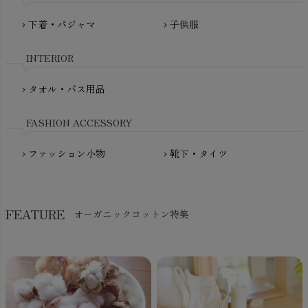
PRISTINE（プリスティン）
Molo（モロ）
fromF（フロムエフ）
下着・パジャマ
子供服
chevron_right
chevron_right
My Little Cozmo（マイリトルコズモ）
nadadelazos（ナダデラゾス）
INTERIOR
NATURAPURA（ナチュラプラ）
NewNative（ニューネイティブ）
タオル・バス用品
chevron_right
Nukleus（ニュクレス）
FASHION ACCESSORY
ファッション小物
靴下・タイツ
chevron_right
chevron_right
FEATURE
オーガニックコットン特集