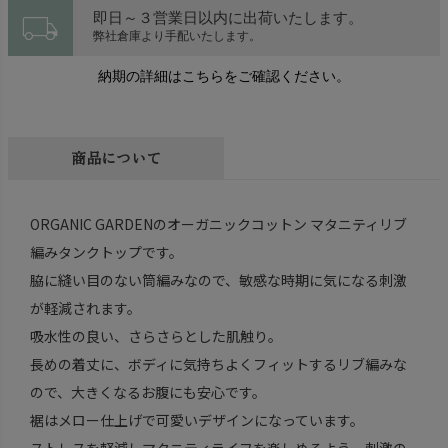
local_shipping
即日～３営業日以内に出荷いたします。
弊社倉庫より手配いたします。
納期の詳細はこちらをご確認ください。
商品について
ORGANIC GARDENのオーガニックコットン マタニティリブ
編みタンクトップです。
脇に縫い目のない筒編みなので、敏感な時期に気になる刺激
が軽減されます。
吸水性の良い、さらさらとした肌触り。
長めの着丈に、ボディに気持ちよくフィットするリブ編みな
ので、大きくなるお腹にも安心です。
裾はメロー仕上げで可愛いデザインになっています。
ストレスを軽減しマタニティライフを楽しめるよう、刺激の