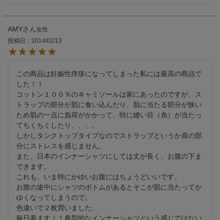
AMY
女性
投稿日
2014/02/13
この商品は妊娠性痒疹になってしまった私には最高の商品で
した！！

コットン１００％のキャミソールは家にあったのですが、ス
トラップの部分が肌に食い込んだり、肌に当たる部分が狭い
ため肌の一点に負荷がかかって、特に縫い目（糸）が当たっ
てちくちくしたり、、、。

しかしタンクトップタイプなのでストラップというか肩の部
分にストレスを感じません。

また、日本のインナーシャツにしては丈が長く、お腹の下ま
できます。

これも、いま特にかゆいお腹にはちょうどいいです。

お腹の途中にシャツのボトムがあるとそこが肌に当たってか
ゆくなってしまうので。

色違いで２枚買いました。

毎日着ます！！典型的なインナーシャツという感じではない