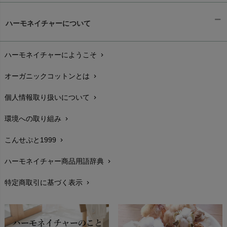
ギフトラッピング
chevron_right
ハーモネイチャーについて
お支払い方法
chevron_right
ハーモネイチャーにようこそ
chevron_right
配送と送料
chevron_right
オーガニックコットンとは
chevron_right
在庫状況と発送予定
chevron_right
個人情報取り扱いについて
chevron_right
サイズ・寸法
chevron_right
環境への取り組み
chevron_right
生地・素材
chevron_right
こんせぷと1999
chevron_right
お手入れについて
chevron_right
ハーモネイチャー商品用語辞典
chevron_right
レビューを書こう
chevron_right
特定商取引に基づく表示
chevron_right
返品交換
chevron_right
FAXでのご注文
chevron_right