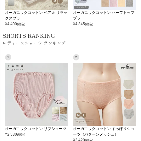
オーガニックコットン ベア天 リラッ
オーガニックコットン ハーフトップ
クスブラ
ブラ
¥
4,400
¥
4,345
(税込)
(税込)
SHORTS RANKING
レディースショーツ ランキング
1
2
オーガニックコットン リブショーツ
オーガニックコットン すっぽりショ
¥
2,530
ーツ（パターンメッシュ）
(税込)
¥
2,420
(税込)