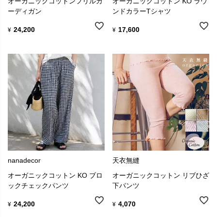
オーガニックコットンフリルカ
オーガニックコットン KO ラウ
ーディガン
ンドカラーTシャツ
24,200
17,600
¥
¥
nanadecor
天衣無縫
オーガニックコットン KO ブロ
オーガニックコットン リブひざ
ックチェックパンツ
下パンツ
24,200
4,070
¥
¥