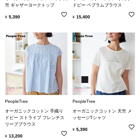
竺 ギャザーヨークトップ
ドビー ペプラムブラウス
5,390
15,400
¥
¥
PeopleTree
PeopleTree
オーガニックコットン 手織り
オーガニックコットン 天竺 メ
ドビー ストライプ フレンチス
ッセージTシャツ
リーブブラウス
5,390
¥
13,200
¥