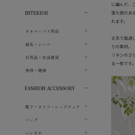
子供ボトムス
子供タイツ・レギンス
子供雑貨
chevron_right
chevron_right
chevron_right
に編んだ、
INTERIOR
落ち感のあ
メンズ下着・パジャマ
子供上着・アウター
子供パジャマ
chevron_right
chevron_right
れます。
メンズインナー・肌着
メンズファッション
子供ローブ
chevron_right
chevron_right
タオル・バス用品
ボクサーパンツ
丈夫で風通
シャツ・カットソー
chevron_right
chevron_right
タオル
寝具・シーツ
chevron_right
りの素材。
ブリーフ
セーター・トレーナー・パーカ
chevron_right
chevron_right
リネンのさ
バス用品
ベッドシーツ
日用品・生活雑貨
chevron_right
chevron_right
トランクス
る一枚です
ボトムス
chevron_right
chevron_right
布団カバー・カバーセット
クッション
美容・健康
chevron_right
chevron_right
アンダーパンツ・ももひき
コート・上着
chevron_right
chevron_right
枕・ピローケース
生地・手芸用品
マスク
chevron_right
chevron_right
chevron_right
FASHION ACCESSORY
メンズパジャマ
chevron_right
防水シート
スリッパ・ルームシューズ
コットン・綿棒
chevron_right
chevron_right
chevron_right
靴下・タイツ・レッグウェア
ケット・綿毛布
せっけん・洗剤
ガーゼ
chevron_right
chevron_right
chevron_right
フットカバー・アンクレット
布団
バッグ
その他小物・雑貨
chevron_right
保湿・スキンケア・サポーター
chevron_right
chevron_right
chevron_right
ソックス
巾着・ポーチ
ヨガマット・カーペット
ハンカチ
chevron_right
カイロ・湯たんぽ
chevron_right
chevron_right
chevron_right