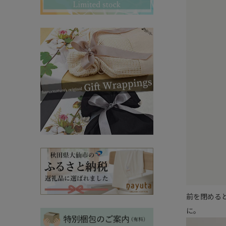
その他ママ雑貨
chevron_right
chevron_right
妊婦帯・産前産後ガードル
chevron_right
マタニティ・授乳パジャマ
chevron_right
前を閉める
に。