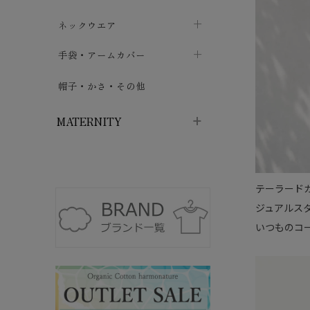
ハイソックス
バッグ・ポシェット
タオルハンカチ
chevron_right
ネックウエア
chevron_right
chevron_right
五本指・足袋ソックス
ガーゼハンカチ
マフラー
chevron_right
手袋・アームカバー
chevron_right
chevron_right
タイツ
ハンカチ
ストール
chevron_right
ショート丈
chevron_right
chevron_right
帽子・かさ・その他
chevron_right
レッグウォーマー
ネックカバー・スヌード
chevron_right
ロング丈
chevron_right
chevron_right
MATERNITY
マタニティウェア・授乳服
テーラード
マタニティウェア・授乳服
授乳下着・パジャマ
chevron_right
ジュアルス
マタニティ・授乳ブラジャー
マタ
ニティ・ママ雑貨
chevron_right
いつものコ
授乳パッド
授乳ケープ
chevron_right
chevron_right
マタニティショーツ
授乳クッション・枕
chevron_right
chevron_right
マタニティ・授乳インナー