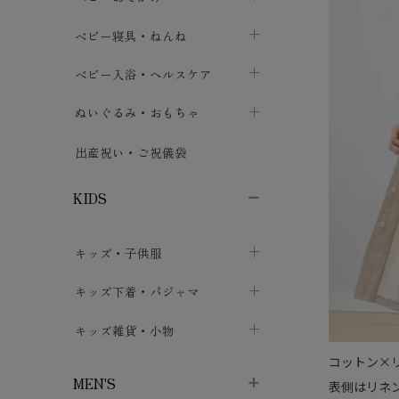
ボトムス
ボディスーツ
ベビー帽子
ベビーキャリー
chevron_right
chevron_right
ベビー寝具・ねんね
chevron_right
chevron_right
セレモニードレス
短肌着・長肌着
スタイ・よだれかけ
おでかけ用品・カバー・シート
chevron_right
ベビースリーパー
chevron_right
chevron_right
ベビー入浴・ヘルスケア
chevron_right
chevron_right
ワンピース・チュニック
肌着・下着
ミトン・手袋
chevron_right
ベビーパジャマ
chevron_right
ベビーおむつ・おむつカバー
chevron_right
ぬいぐるみ・おもちゃ
chevron_right
chevron_right
上着・アウター
ベビーおむつ・おむつカバー
靴下・タイツ
chevron_right
ベビー布団・シーツ
chevron_right
トレーニングパンツ
chevron_right
ファーストトイ
chevron_right
chevron_right
出産祝い・ご祝儀袋
chevron_right
トレーニングパンツ
レッグウォーマー・サポーター
ベビー枕・カバー
chevron_right
ベビーお風呂・ケア用品
chevron_right
ぬいぐるみ
chevron_right
chevron_right
chevron_right
KIDS
ベビー・キッズ腹巻
ベビーフェンス・安全用品
ガーゼ・クロス
chevron_right
知育玩具
chevron_right
chevron_right
chevron_right
キッズ・子供服
ブーティ・シューズ
ベビーおくるみ・アフガン
授乳クッション・枕
chevron_right
あみぐるみ
chevron_right
chevron_right
chevron_right
子供トップス
キッズ下着・パジャマ
マフラー
chevron_right
chevron_right
子供カーディガン・ベスト
子供肌着下着
キッズ雑貨・小物
汗取りパッド
chevron_right
chevron_right
chevron_right
コットン×
子供チュニック・ワンピース
子供靴下
子供帽子
chevron_right
chevron_right
chevron_right
MEN'S
表側はリネ