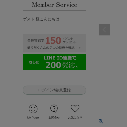
Member Service
ゲスト 様こんにちは
ログイン/会員登録
sentiment_satisfied
contact_support
favorite
My Page
お問合せ
お気に入り