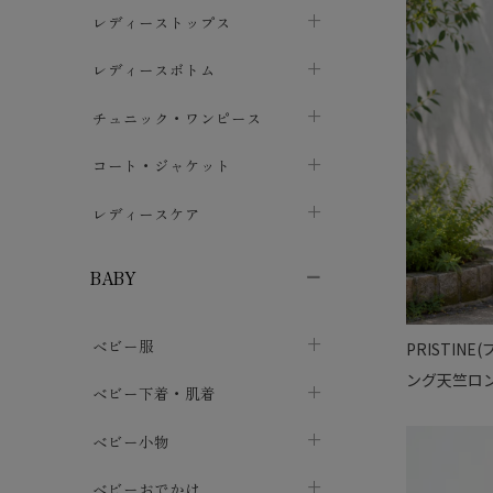
ブラジャー
レディーストップス
chevron_right
ショーツ
カットソー・Tシャツ
レディースボトム
chevron_right
chevron_right
レディースインナー・肌着
シャツ・ブラウス
スカート
chevron_right
チュニック・ワンピース
chevron_right
chevron_right
レギンス・スパッツ
パーカー・スウェット
レディースパンツ
半袖・袖なし
chevron_right
chevron_right
コート・ジャケット
chevron_right
chevron_right
パジャマ・ルームウェア
カーディガン・ボレロ・ベスト
長袖・７分袖
chevron_right
chevron_right
レディースケア
chevron_right
ニット・セーター
chevron_right
布ナプキン
chevron_right
BABY
パンティライナー
chevron_right
ベビー服
PRISTI
紙ナプキン
chevron_right
ング天竺ロ
カバーオール・ロンパース
ベビー下着・肌着
chevron_right
セパレート・上下セット
コンビ肌着
ベビー小物
chevron_right
chevron_right
トップス
パンツ・オーバーパンツ
ベビー小物・雑貨
chevron_right
ベビーおでかけ
chevron_right
chevron_right