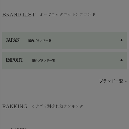
その他小物・雑貨
chevron_right
バッグ
chevron_right
保湿・スキンケア・サポーター
chevron_right
ヨガマット・カーペット
BRAND LIST
オーガニックコットンブランド
chevron_right
ハンカチ
chevron_right
カイロ・湯たんぽ
chevron_right
ネックウエア
chevron_right
JAPAN
国内ブランド一覧
手袋・アームカバー
chevron_right
あ～さ
へ～わ
し～ふ
帽子・かさ・その他
chevron_right
IMPORT
海外ブランド一覧
sisam（シサム）
A～G
O～Z
H～N
ブランド一覧 »
SISIFILLE（シシフィーユ）
Think-B（シンクビー）
HAPPY PLACE（ハッピープレイス）
SkinAware（スキンアウェア）
Hatley（ハットレイ）
RANKING
カテゴリ別売れ筋ランキング
生活アートクラブ
kidscase（キッズケース）
Tsukuba Cotton（つくばコットン）
LITTLE INDIANS（リトルインディアンズ）
天衣無縫
L'ovedbaby（ラブドベビー）