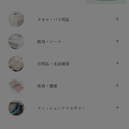
タオル・バス用品
タオル
chevron_right
寝具・シーツ
バス用品
chevron_right
ベッドシーツ
chevron_right
日用品・生活雑貨
布団カバー・カバーセット
chevron_right
クッション
chevron_right
枕・ピローケース
chevron_right
美容・健康
生地・手芸用品
chevron_right
防水シート
chevron_right
マスク
chevron_right
スリッパ・ルームシューズ
chevron_right
ケット・綿毛布
ファッションアクセサリー
chevron_right
コットン・綿棒
chevron_right
せっけん・洗剤
chevron_right
布団
chevron_right
靴下・タイツ・レッグウェア
chevron_right
ガーゼ
chevron_right