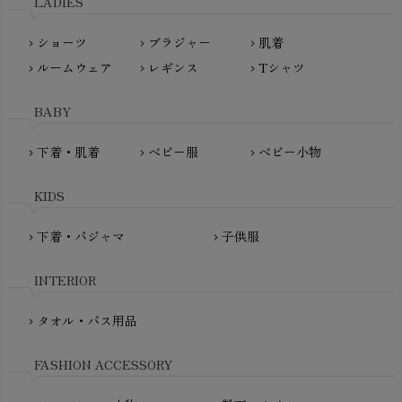
LADIES
nanadecor（ナナデェコール）
Lovingly Organics（ラビングリー）
nayuta（ナユタ）
ショーツ
ブラジャー
肌着
Madame MO（マダムモー）
chevron_right
chevron_right
chevron_right
ぬくぐるみ工房
ルームウェア
レギンス
Tシャツ
maggies（マギーズ）
chevron_right
chevron_right
chevron_right
HAYASHI
MAINIO（マイニオ）
Haruulala（ハルウララ）
BABY
MATONA（マトナ）
Pantyliners Organics（パンティライナーズ）
MAUD N LIL（モード・ン・リル）
下着・肌着
ベビー服
ベビー小物
chevron_right
chevron_right
chevron_right
PeopleTree（ピープルツリー）
maxomorra（マクソモーラ）
plantia（プランティア）
mini rodini（ミニロディーニ）
KIDS
PRISTINE（プリスティン）
Molo（モロ）
fromF（フロムエフ）
下着・パジャマ
子供服
chevron_right
chevron_right
My Little Cozmo（マイリトルコズモ）
nadadelazos（ナダデラゾス）
INTERIOR
NATURAPURA（ナチュラプラ）
NewNative（ニューネイティブ）
タオル・バス用品
chevron_right
Nukleus（ニュクレス）
FASHION ACCESSORY