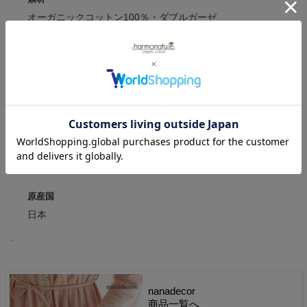
オーガニックコットン100％・ダブルガーゼ
レース: 綿100%
生地厚:やや薄
透け感:やや有
伸縮性:無
カラー
ホワイト
原産国
日本
.
nanadecor
商品一覧へ