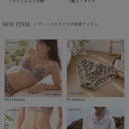
ファッション小物
靴下・タイツ
chevron_right
chevron_right
NEW ITEM
レディースカテゴリの新着アイテム
¥
10,120
¥
5,280
(税込)
(税込)