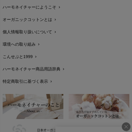
ハーモネイチャーにようこそ
chevron_right
配送と送料
chevron_right
オーガニックコットンとは
chevron_right
在庫状況と発送予定
chevron_right
個人情報取り扱いについて
chevron_right
サイズ・寸法
chevron_right
環境への取り組み
chevron_right
生地・素材
chevron_right
こんせぷと1999
chevron_right
お手入れについて
chevron_right
ハーモネイチャー商品用語辞典
chevron_right
レビューを書こう
chevron_right
特定商取引に基づく表示
chevron_right
返品交換
chevron_right
FAXでのご注文
chevron_right
お問い合わせ
chevron_right