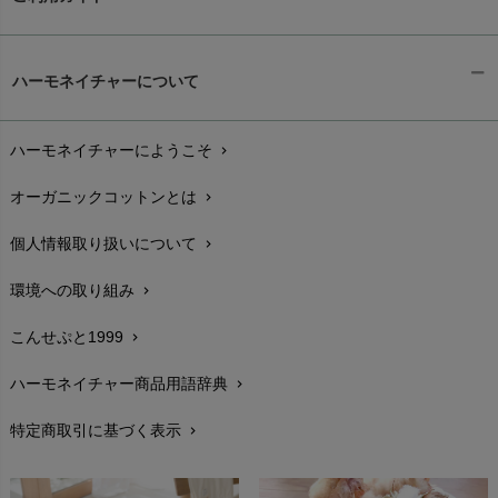
ギフトラッピング
chevron_right
ハーモネイチャーについて
お支払い方法
chevron_right
ハーモネイチャーにようこそ
chevron_right
配送と送料
chevron_right
オーガニックコットンとは
chevron_right
在庫状況と発送予定
chevron_right
個人情報取り扱いについて
chevron_right
サイズ・寸法
chevron_right
環境への取り組み
chevron_right
生地・素材
chevron_right
こんせぷと1999
chevron_right
お手入れについて
chevron_right
ハーモネイチャー商品用語辞典
chevron_right
レビューを書こう
chevron_right
特定商取引に基づく表示
chevron_right
返品交換
chevron_right
FAXでのご注文
chevron_right