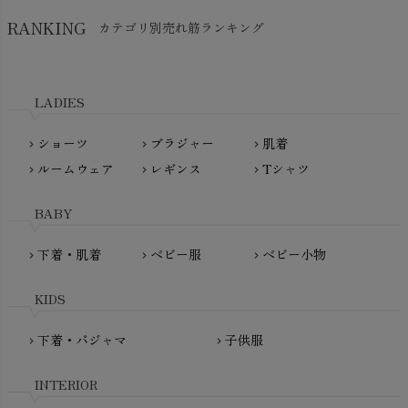
SkinAware（スキンアウェア）
Hatley（ハットレイ）
RANKING
カテゴリ別売れ筋ランキング
生活アートクラブ
kidscase（キッズケース）
Tsukuba Cotton（つくばコットン）
LITTLE INDIANS（リトルインディアンズ）
天衣無縫
L'ovedbaby（ラブドベビー）
LADIES
nanadecor（ナナデェコール）
Lovingly Organics（ラビングリー）
nayuta（ナユタ）
ショーツ
ブラジャー
肌着
Madame MO（マダムモー）
chevron_right
chevron_right
chevron_right
ぬくぐるみ工房
ルームウェア
レギンス
Tシャツ
maggies（マギーズ）
chevron_right
chevron_right
chevron_right
HAYASHI
MAINIO（マイニオ）
Haruulala（ハルウララ）
BABY
MATONA（マトナ）
Pantyliners Organics（パンティライナーズ）
MAUD N LIL（モード・ン・リル）
下着・肌着
ベビー服
ベビー小物
chevron_right
chevron_right
chevron_right
PeopleTree（ピープルツリー）
maxomorra（マクソモーラ）
plantia（プランティア）
mini rodini（ミニロディーニ）
KIDS
PRISTINE（プリスティン）
Molo（モロ）
fromF（フロムエフ）
下着・パジャマ
子供服
chevron_right
chevron_right
My Little Cozmo（マイリトルコズモ）
nadadelazos（ナダデラゾス）
INTERIOR
NATURAPURA（ナチュラプラ）