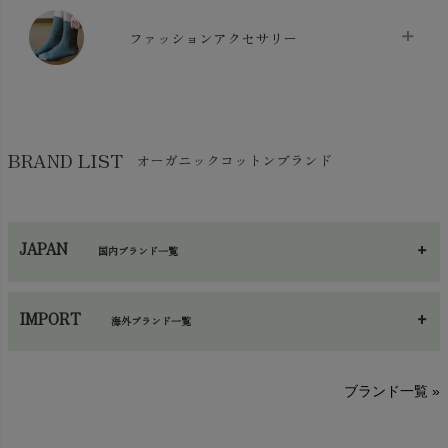
マスク
chevron_right
スリッパ・ルームシューズ
chevron_right
ケット・綿毛布
ファッションアクセサリー
chevron_right
コットン・綿棒
chevron_right
せっけん・洗剤
chevron_right
布団
chevron_right
靴下・タイツ・レッグウェア
chevron_right
ガーゼ
chevron_right
その他小物・雑貨
chevron_right
バッグ
chevron_right
保湿・スキンケア・サポーター
chevron_right
ヨガマット・カーペット
BRAND LIST
オーガニックコットンブランド
chevron_right
ハンカチ
chevron_right
カイロ・湯たんぽ
chevron_right
ネックウエア
chevron_right
JAPAN
国内ブランド一覧
手袋・アームカバー
chevron_right
あ～さ
へ～わ
し～ふ
帽子・かさ・その他
chevron_right
IMPORT
海外ブランド一覧
sisam（シサム）
A～G
O～Z
H～N
ブランド一覧 »
SISIFILLE（シシフィーユ）
Think-B（シンクビー）
HAPPY PLACE（ハッピープレイス）