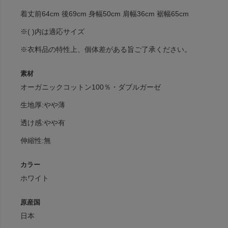
着丈前64cm 後69cm 身幅50cm 肩幅36cm 裾幅65cm
※( )内は適応サイズ
※衣料品の特性上、個体差がある旨ご了承ください。
素材
オーガニックコットン100％・ダブルガーゼ
生地厚:やや薄
透け感:やや有
伸縮性:無
カラー
ホワイト
原産国
日本