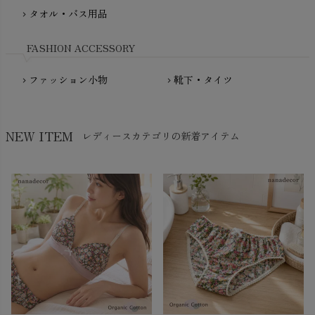
NewNative（ニューネイティブ）
タオル・バス用品
chevron_right
Nukleus（ニュクレス）
FASHION ACCESSORY
ファッション小物
靴下・タイツ
chevron_right
chevron_right
NEW ITEM
レディースカテゴリの新着アイテム