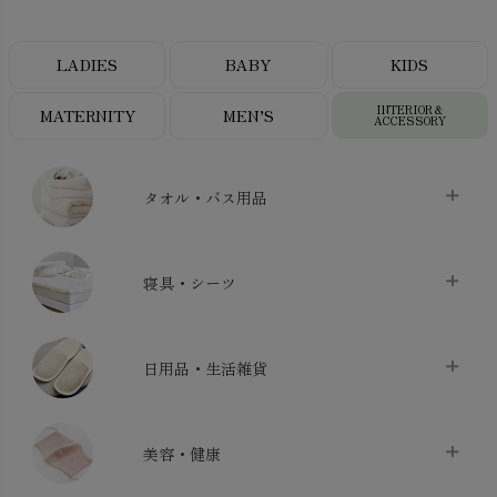
LADIES
BABY
KIDS
INTERIOR＆
MATERNITY
MEN’S
ACCESSORY
タオル・バス用品
タオル
chevron_right
寝具・シーツ
バス用品
chevron_right
ベッドシーツ
chevron_right
日用品・生活雑貨
布団カバー・カバーセット
chevron_right
クッション
chevron_right
枕・ピローケース
chevron_right
美容・健康
生地・手芸用品
chevron_right
防水シート
chevron_right