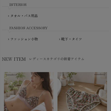
nadadelazos（ナダデラゾス）
INTERIOR
NATURAPURA（ナチュラプラ）
NewNative（ニューネイティブ）
タオル・バス用品
chevron_right
Nukleus（ニュクレス）
FASHION ACCESSORY
ファッション小物
靴下・タイツ
chevron_right
chevron_right
NEW ITEM
レディースカテゴリの新着アイテム