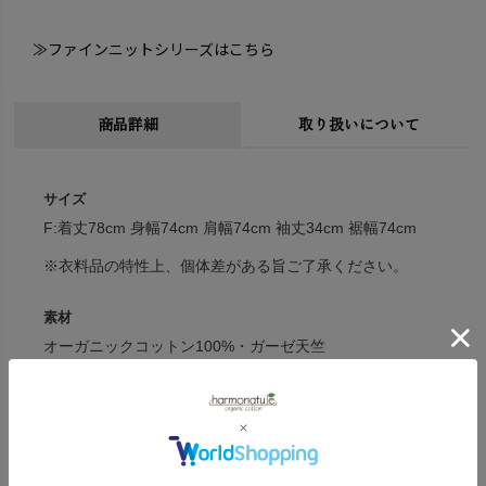
≫ファインニットシリーズはこちら
商品詳細
取り扱いについて
サイズ
F:着丈78cm 身幅74cm 肩幅74cm 袖丈34cm 裾幅74cm
※衣料品の特性上、個体差がある旨ご了承ください。
素材
オーガニックコットン100%・ガーゼ天竺
カラー
ナチュラル(無染色)・ライトグレー・チャコールグレー
原産国