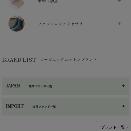
美容・健康
生地・手芸用品
chevron_right
防水シート
chevron_right
マスク
chevron_right
スリッパ・ルームシューズ
chevron_right
ケット・綿毛布
ファッションアクセサリー
chevron_right
コットン・綿棒
chevron_right
せっけん・洗剤
chevron_right
布団
chevron_right
靴下・タイツ・レッグウェア
chevron_right
ガーゼ
chevron_right
その他小物・雑貨
chevron_right
バッグ
chevron_right
保湿・スキンケア・サポーター
chevron_right
ヨガマット・カーペット
BRAND LIST
オーガニックコットンブランド
chevron_right
ハンカチ
chevron_right
カイロ・湯たんぽ
chevron_right
ネックウエア
chevron_right
JAPAN
国内ブランド一覧
手袋・アームカバー
chevron_right
あ～さ
へ～わ
し～ふ
帽子・かさ・その他
chevron_right
IMPORT
海外ブランド一覧
sisam（シサム）
A～G
O～Z
H～N
ブランド一覧 »
SISIFILLE（シシフィーユ）