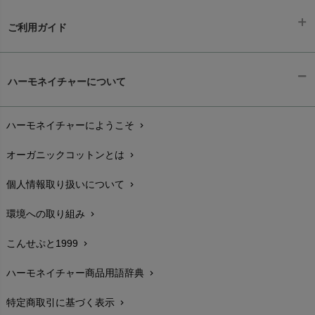
ご利用ガイド
ギフトラッピング
chevron_right
ハーモネイチャーについて
お支払い方法
chevron_right
ハーモネイチャーにようこそ
chevron_right
配送と送料
chevron_right
オーガニックコットンとは
chevron_right
在庫状況と発送予定
chevron_right
個人情報取り扱いについて
chevron_right
サイズ・寸法
chevron_right
環境への取り組み
chevron_right
生地・素材
chevron_right
こんせぷと1999
chevron_right
お手入れについて
chevron_right
ハーモネイチャー商品用語辞典
chevron_right
レビューを書こう
chevron_right
特定商取引に基づく表示
chevron_right
返品交換
chevron_right