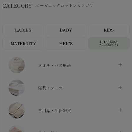
CATEGORY
オーガニックコットンカテゴリ
LADIES
BABY
KIDS
INTERIOR＆
MATERNITY
MEN’S
ACCESSORY
タオル・バス用品
タオル
chevron_right
寝具・シーツ
バス用品
chevron_right
ベッドシーツ
chevron_right
日用品・生活雑貨
布団カバー・カバーセット
chevron_right
クッション
chevron_right
枕・ピローケース
chevron_right