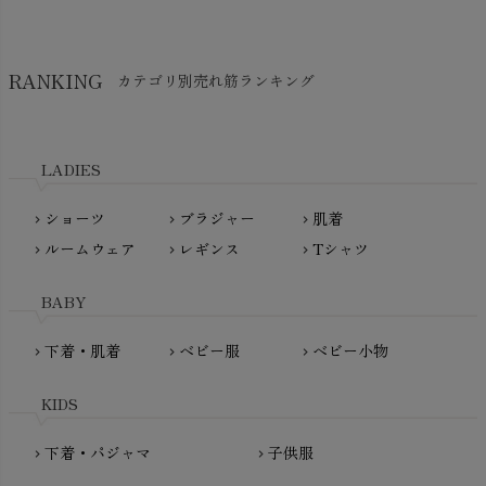
Think-B（シンクビー）
HAPPY PLACE（ハッピープレイス）
SkinAware（スキンアウェア）
Hatley（ハットレイ）
RANKING
カテゴリ別売れ筋ランキング
生活アートクラブ
kidscase（キッズケース）
Tsukuba Cotton（つくばコットン）
LITTLE INDIANS（リトルインディアンズ）
天衣無縫
L'ovedbaby（ラブドベビー）
LADIES
nanadecor（ナナデェコール）
Lovingly Organics（ラビングリー）
nayuta（ナユタ）
ショーツ
ブラジャー
肌着
Madame MO（マダムモー）
chevron_right
chevron_right
chevron_right
ぬくぐるみ工房
ルームウェア
レギンス
Tシャツ
maggies（マギーズ）
chevron_right
chevron_right
chevron_right
HAYASHI
MAINIO（マイニオ）
Haruulala（ハルウララ）
BABY
MATONA（マトナ）
Pantyliners Organics（パンティライナーズ）
MAUD N LIL（モード・ン・リル）
下着・肌着
ベビー服
ベビー小物
chevron_right
chevron_right
chevron_right
PeopleTree（ピープルツリー）
maxomorra（マクソモーラ）
plantia（プランティア）
mini rodini（ミニロディーニ）
KIDS
PRISTINE（プリスティン）
Molo（モロ）
fromF（フロムエフ）
下着・パジャマ
子供服
chevron_right
chevron_right
My Little Cozmo（マイリトルコズモ）