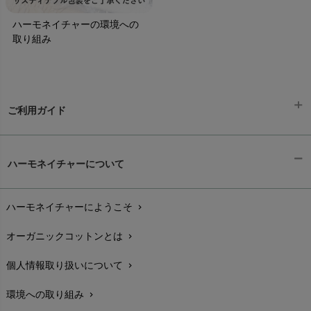
ハーモネイチャーの環境への
取り組み
ご利用ガイド
ギフトラッピング
chevron_right
ハーモネイチャーについて
お支払い方法
chevron_right
ハーモネイチャーにようこそ
chevron_right
配送と送料
chevron_right
オーガニックコットンとは
chevron_right
在庫状況と発送予定
chevron_right
個人情報取り扱いについて
chevron_right
サイズ・寸法
chevron_right
環境への取り組み
chevron_right
生地・素材
chevron_right