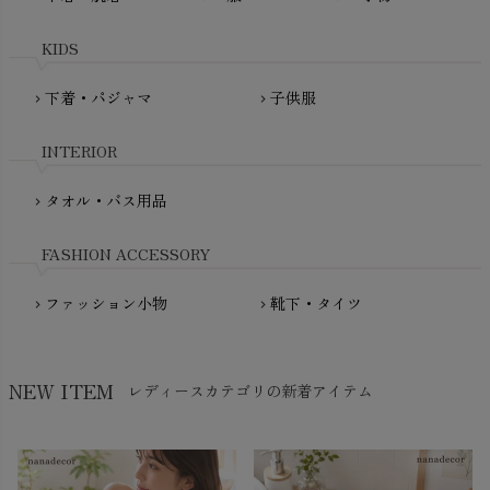
maxomorra（マクソモーラ）
plantia（プランティア）
mini rodini（ミニロディーニ）
KIDS
PRISTINE（プリスティン）
Molo（モロ）
fromF（フロムエフ）
下着・パジャマ
子供服
chevron_right
chevron_right
My Little Cozmo（マイリトルコズモ）
nadadelazos（ナダデラゾス）
INTERIOR
NATURAPURA（ナチュラプラ）
NewNative（ニューネイティブ）
タオル・バス用品
chevron_right
Nukleus（ニュクレス）
FASHION ACCESSORY
ファッション小物
靴下・タイツ
chevron_right
chevron_right
NEW ITEM
レディースカテゴリの新着アイテム