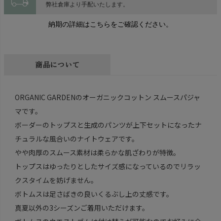
local_shipping
弊社倉庫より手配いたします。
納期の詳細はこちらをご確認ください。
商品について
ORGANIC GARDENのオーガニックコットン スムースパジャ
マです。
ボーダーのトップスと生成のパンツが上下セットになったナ
チュラルな風合いのナイトウェアです。
やや肉厚のスムース素材は柔らかな肌ざわりが特徴。
トップスはゆったりとしたサイズ感になっているのでリラッ
クスタイムを妨げません。
ボトムスは足さばきの良いくるぶし上の丈感です。
真夏以外の3シーズンご着用いただけます。