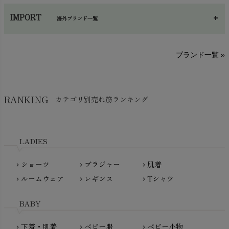
あ～さ
へ～わ
し～ふ
帽子・かさ・その他
chevron_right
IMPORT
海外ブランド一覧
sisam（シサム）
A～G
O～Z
H～N
ブランド一覧 »
SISIFILLE（シシフィーユ）
Think-B（シンクビー）
HAPPY PLACE（ハッピープレイス）
SkinAware（スキンアウェア）
Hatley（ハットレイ）
RANKING
カテゴリ別売れ筋ランキング
生活アートクラブ
kidscase（キッズケース）
Tsukuba Cotton（つくばコットン）
LITTLE INDIANS（リトルインディアンズ）
天衣無縫
L'ovedbaby（ラブドベビー）
LADIES
nanadecor（ナナデェコール）
Lovingly Organics（ラビングリー）
nayuta（ナユタ）
ショーツ
ブラジャー
肌着
Madame MO（マダムモー）
chevron_right
chevron_right
chevron_right
ぬくぐるみ工房
ルームウェア
レギンス
Tシャツ
maggies（マギーズ）
chevron_right
chevron_right
chevron_right
HAYASHI
MAINIO（マイニオ）
Haruulala（ハルウララ）
BABY
MATONA（マトナ）
Pantyliners Organics（パンティライナーズ）
MAUD N LIL（モード・ン・リル）
下着・肌着
ベビー服
ベビー小物
chevron_right
chevron_right
chevron_right
PeopleTree（ピープルツリー）