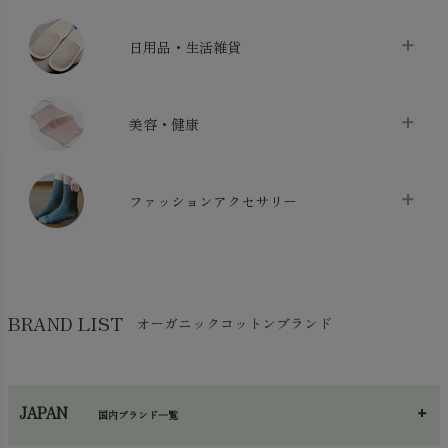
ベッドシーツ
chevron_right
日用品・生活雑貨
布団カバー・カバーセット
chevron_right
クッション
chevron_right
枕・ピローケース
chevron_right
美容・健康
生地・手芸用品
chevron_right
防水シート
chevron_right
マスク
chevron_right
スリッパ・ルームシューズ
chevron_right
ケット・綿毛布
ファッションアクセサリー
chevron_right
コットン・綿棒
chevron_right
せっけん・洗剤
chevron_right
布団
chevron_right
靴下・タイツ・レッグウェア
chevron_right
ガーゼ
chevron_right
その他小物・雑貨
chevron_right
バッグ
chevron_right
保湿・スキンケア・サポーター
chevron_right
ヨガマット・カーペット
BRAND LIST
オーガニックコットンブランド
chevron_right
ハンカチ
chevron_right
カイロ・湯たんぽ
chevron_right
ネックウエア
chevron_right
JAPAN
国内ブランド一覧
手袋・アームカバー
chevron_right