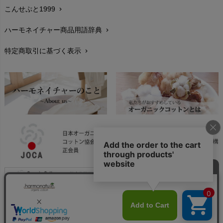
こんせぷと1999
chevron_right
お手入れについて
chevron_right
ハーモネイチャー商品用語辞典
chevron_right
レビューを書こう
chevron_right
特定商取引に基づく表示
chevron_right
返品交換
chevron_right
FAXでのご注文
chevron_right
お問い合わせ
chevron_right