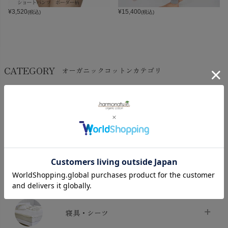
¥
3,520
¥
15,400
(税込)
(税込)
CATEGORY
オーガニックコットンカテゴリ
LADIES
BABY
KIDS
INTERIOR＆
MATERNITY
MEN’S
ACCESSORY
タオル・バス用品
タオル
chevron_right
寝具・シーツ
バス用品
chevron_right