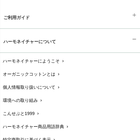
ご利用ガイド
ギフトラッピング
chevron_right
ハーモネイチャーについて
お支払い方法
chevron_right
ハーモネイチャーにようこそ
chevron_right
配送と送料
chevron_right
オーガニックコットンとは
chevron_right
在庫状況と発送予定
chevron_right
個人情報取り扱いについて
chevron_right
サイズ・寸法
chevron_right
環境への取り組み
chevron_right
生地・素材
chevron_right
こんせぷと1999
chevron_right
お手入れについて
chevron_right
ハーモネイチャー商品用語辞典
chevron_right
レビューを書こう
chevron_right
特定商取引に基づく表示
chevron_right