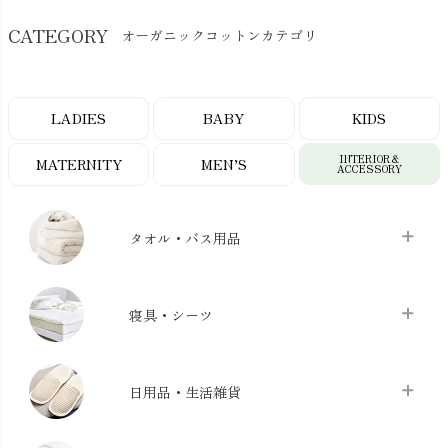
CATEGORY
オーガニックコットンカテゴリ
LADIES
BABY
KIDS
INTERIOR＆
MATERNITY
MEN’S
ACCESSORY
タオル・バス用品
タオル
chevron_right
寝具・シーツ
バス用品
chevron_right
ベッドシーツ
chevron_right
日用品・生活雑貨
布団カバー・カバーセット
chevron_right