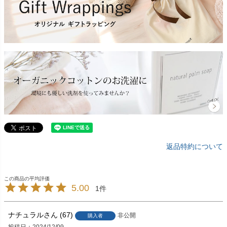
返品特約について
5.00
1
ナチュラル
67
非公開
購入者