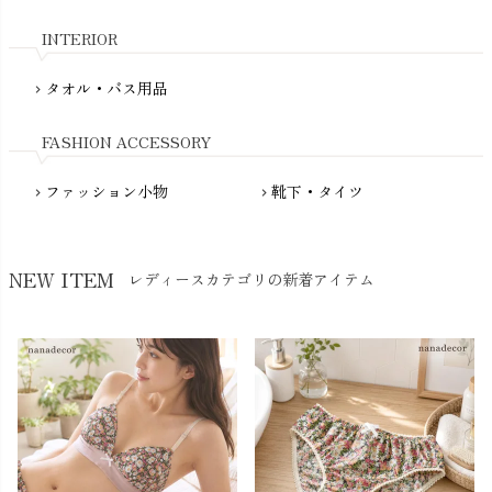
nadadelazos（ナダデラゾス）
INTERIOR
NATURAPURA（ナチュラプラ）
NewNative（ニューネイティブ）
タオル・バス用品
chevron_right
Nukleus（ニュクレス）
FASHION ACCESSORY
ファッション小物
靴下・タイツ
chevron_right
chevron_right
NEW ITEM
レディースカテゴリの新着アイテム