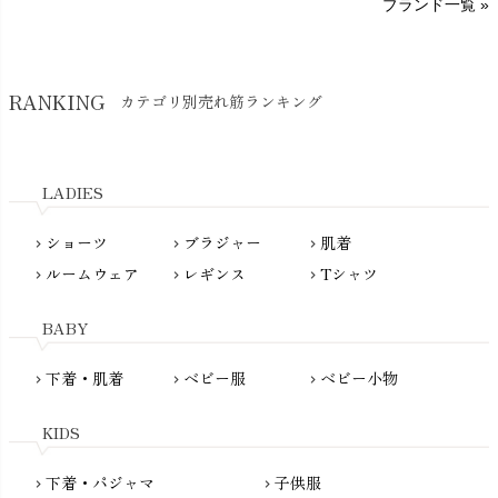
ブランド一覧 »
SISIFILLE（シシフィーユ）
Think-B（シンクビー）
HAPPY PLACE（ハッピープレイス）
SkinAware（スキンアウェア）
Hatley（ハットレイ）
RANKING
カテゴリ別売れ筋ランキング
生活アートクラブ
kidscase（キッズケース）
Tsukuba Cotton（つくばコットン）
LITTLE INDIANS（リトルインディアンズ）
天衣無縫
L'ovedbaby（ラブドベビー）
LADIES
nanadecor（ナナデェコール）
Lovingly Organics（ラビングリー）
nayuta（ナユタ）
ショーツ
ブラジャー
肌着
Madame MO（マダムモー）
chevron_right
chevron_right
chevron_right
ぬくぐるみ工房
ルームウェア
レギンス
Tシャツ
maggies（マギーズ）
chevron_right
chevron_right
chevron_right
HAYASHI
MAINIO（マイニオ）
Haruulala（ハルウララ）
BABY
MATONA（マトナ）
Pantyliners Organics（パンティライナーズ）
MAUD N LIL（モード・ン・リル）
下着・肌着
ベビー服
ベビー小物
chevron_right
chevron_right
chevron_right
PeopleTree（ピープルツリー）
maxomorra（マクソモーラ）
plantia（プランティア）
mini rodini（ミニロディーニ）
KIDS
PRISTINE（プリスティン）
Molo（モロ）
fromF（フロムエフ）
下着・パジャマ
子供服
chevron_right
chevron_right
My Little Cozmo（マイリトルコズモ）