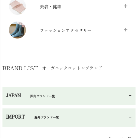
クッション
chevron_right
枕・ピローケース
chevron_right
美容・健康
生地・手芸用品
chevron_right
防水シート
chevron_right
マスク
chevron_right
スリッパ・ルームシューズ
chevron_right
ケット・綿毛布
ファッションアクセサリー
chevron_right
コットン・綿棒
chevron_right
せっけん・洗剤
chevron_right
布団
chevron_right
靴下・タイツ・レッグウェア
chevron_right
ガーゼ
chevron_right
その他小物・雑貨
chevron_right
バッグ
chevron_right
保湿・スキンケア・サポーター
chevron_right
ヨガマット・カーペット
BRAND LIST
オーガニックコットンブランド
chevron_right
ハンカチ
chevron_right
カイロ・湯たんぽ
chevron_right
ネックウエア
chevron_right
JAPAN
国内ブランド一覧
手袋・アームカバー
chevron_right
あ～さ
へ～わ
し～ふ
帽子・かさ・その他
chevron_right
IMPORT
海外ブランド一覧
sisam（シサム）
A～G
O～Z
H～N