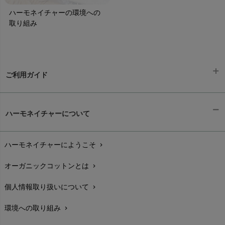
ハーモネイチャーの環境への
取り組み
ご利用ガイド
ギフトラッピング
chevron_right
ハーモネイチャーについて
お支払い方法
chevron_right
ハーモネイチャーにようこそ
chevron_right
配送と送料
chevron_right
オーガニックコットンとは
chevron_right
在庫状況と発送予定
chevron_right
個人情報取り扱いについて
chevron_right
サイズ・寸法
chevron_right
環境への取り組み
chevron_right
生地・素材
chevron_right