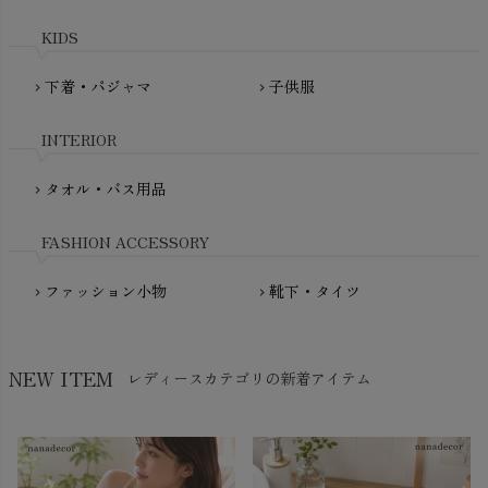
maxomorra（マクソモーラ）
plantia（プランティア）
mini rodini（ミニロディーニ）
KIDS
PRISTINE（プリスティン）
Molo（モロ）
fromF（フロムエフ）
下着・パジャマ
子供服
chevron_right
chevron_right
My Little Cozmo（マイリトルコズモ）
nadadelazos（ナダデラゾス）
INTERIOR
NATURAPURA（ナチュラプラ）
NewNative（ニューネイティブ）
タオル・バス用品
chevron_right
Nukleus（ニュクレス）
FASHION ACCESSORY
ファッション小物
靴下・タイツ
chevron_right
chevron_right
NEW ITEM
レディースカテゴリの新着アイテム