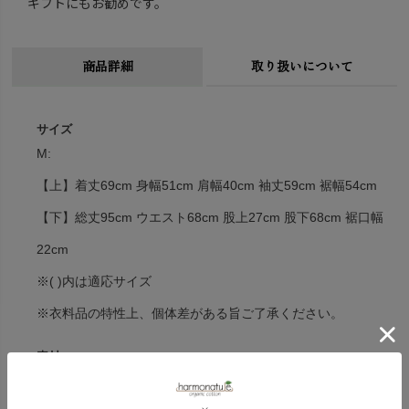
ギフトにもお勧めです。
商品詳細
取り扱いについて
サイズ
M:
【上】着丈69cm 身幅51cm 肩幅40cm 袖丈59cm 裾幅54cm
【下】総丈95cm ウエスト68cm 股上27cm 股下68cm 裾口幅
22cm
※( )内は適応サイズ
※衣料品の特性上、個体差がある旨ご了承ください。
素材
オーガニックコットン94% ヤク6%・エアニット(接結天竺)