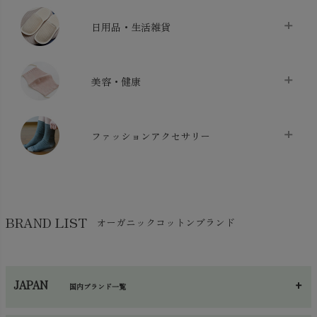
ベッドシーツ
chevron_right
日用品・生活雑貨
布団カバー・カバーセット
chevron_right
クッション
chevron_right
枕・ピローケース
chevron_right
美容・健康
生地・手芸用品
chevron_right
防水シート
chevron_right
マスク
chevron_right
スリッパ・ルームシューズ
chevron_right
ケット・綿毛布
ファッションアクセサリー
chevron_right
コットン・綿棒
chevron_right
せっけん・洗剤
chevron_right
布団
chevron_right
靴下・タイツ・レッグウェア
chevron_right
ガーゼ
chevron_right
その他小物・雑貨
chevron_right
バッグ
chevron_right
保湿・スキンケア・サポーター
chevron_right
ヨガマット・カーペット
BRAND LIST
オーガニックコットンブランド
chevron_right
ハンカチ
chevron_right
カイロ・湯たんぽ
chevron_right
ネックウエア
chevron_right
JAPAN
国内ブランド一覧
手袋・アームカバー
chevron_right