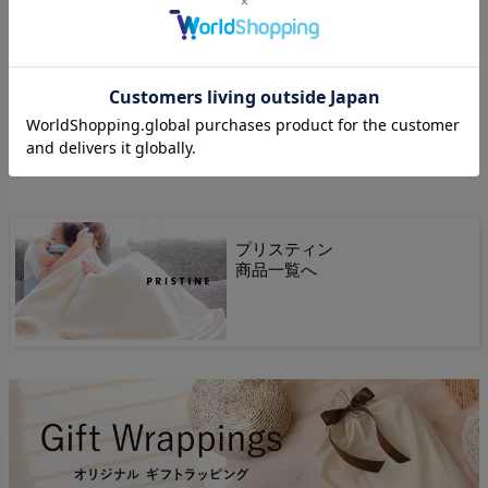
カラー
ナチュラル×グレー(無染色)
原産国
日本(生地:和歌山県 縫製:千葉県)
.
プリスティン
商品一覧へ