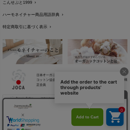
こんせぷと1999
chevron_right
お手入れについて
chevron_right
ハーモネイチャー商品用語辞典
chevron_right
レビューを書こう
chevron_right
特定商取引に基づく表示
chevron_right
返品交換
chevron_right
FAXでのご注文
chevron_right
お問い合わせ
chevron_right