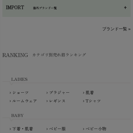
あ～さ
へ～わ
し～ふ
帽子・かさ・その他
chevron_right
IMPORT
海外ブランド一覧
sisam（シサム）
A～G
O～Z
H～N
ブランド一覧 »
SISIFILLE（シシフィーユ）
Think-B（シンクビー）
HAPPY PLACE（ハッピープレイス）
SkinAware（スキンアウェア）
Hatley（ハットレイ）
RANKING
カテゴリ別売れ筋ランキング
生活アートクラブ
kidscase（キッズケース）
Tsukuba Cotton（つくばコットン）
LITTLE INDIANS（リトルインディアンズ）
天衣無縫
L'ovedbaby（ラブドベビー）
LADIES
nanadecor（ナナデェコール）
Lovingly Organics（ラビングリー）
nayuta（ナユタ）
ショーツ
ブラジャー
肌着
Madame MO（マダムモー）
chevron_right
chevron_right
chevron_right
ぬくぐるみ工房
ルームウェア
レギンス
Tシャツ
maggies（マギーズ）
chevron_right
chevron_right
chevron_right
HAYASHI
MAINIO（マイニオ）
Haruulala（ハルウララ）
BABY
MATONA（マトナ）
Pantyliners Organics（パンティライナーズ）
MAUD N LIL（モード・ン・リル）
下着・肌着
ベビー服
ベビー小物
chevron_right
chevron_right
chevron_right
PeopleTree（ピープルツリー）