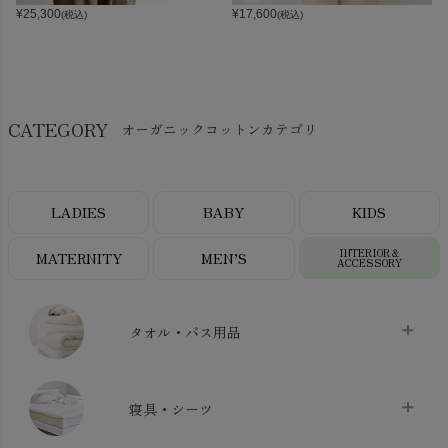
¥
25,300
¥
17,600
(税込)
(税込)
CATEGORY
オーガニックコットンカテゴリ
LADIES
BABY
KIDS
INTERIOR＆
MATERNITY
MEN’S
ACCESSORY
タオル・バス用品
タオル
chevron_right
寝具・シーツ
バス用品
chevron_right