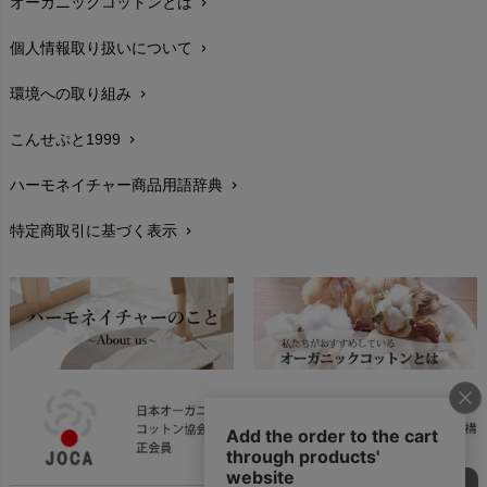
オーガニックコットンとは
chevron_right
在庫状況と発送予定
chevron_right
個人情報取り扱いについて
chevron_right
サイズ・寸法
chevron_right
環境への取り組み
chevron_right
生地・素材
chevron_right
こんせぷと1999
chevron_right
お手入れについて
chevron_right
ハーモネイチャー商品用語辞典
chevron_right
レビューを書こう
chevron_right
特定商取引に基づく表示
chevron_right
返品交換
chevron_right
FAXでのご注文
chevron_right
お問い合わせ
chevron_right