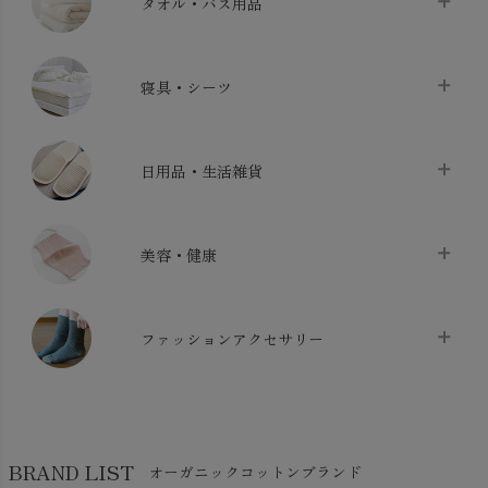
タオル・バス用品
タオル
chevron_right
寝具・シーツ
バス用品
chevron_right
ベッドシーツ
chevron_right
日用品・生活雑貨
布団カバー・カバーセット
chevron_right
クッション
chevron_right
枕・ピローケース
chevron_right
美容・健康
生地・手芸用品
chevron_right
防水シート
chevron_right
マスク
chevron_right
スリッパ・ルームシューズ
chevron_right
ケット・綿毛布
ファッションアクセサリー
chevron_right
コットン・綿棒
chevron_right
せっけん・洗剤
chevron_right
布団
chevron_right
靴下・タイツ・レッグウェア
chevron_right
ガーゼ
chevron_right
その他小物・雑貨
chevron_right
バッグ
chevron_right
保湿・スキンケア・サポーター
chevron_right
ヨガマット・カーペット
BRAND LIST
オーガニックコットンブランド
chevron_right