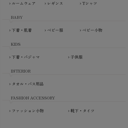
ルームウェア
レギンス
Tシャツ
maggies（マギーズ）
chevron_right
chevron_right
chevron_right
HAYASHI
MAINIO（マイニオ）
Haruulala（ハルウララ）
BABY
MATONA（マトナ）
Pantyliners Organics（パンティライナーズ）
MAUD N LIL（モード・ン・リル）
下着・肌着
ベビー服
ベビー小物
chevron_right
chevron_right
chevron_right
PeopleTree（ピープルツリー）
maxomorra（マクソモーラ）
plantia（プランティア）
mini rodini（ミニロディーニ）
KIDS
PRISTINE（プリスティン）
Molo（モロ）
fromF（フロムエフ）
下着・パジャマ
子供服
chevron_right
chevron_right
My Little Cozmo（マイリトルコズモ）
nadadelazos（ナダデラゾス）
INTERIOR
NATURAPURA（ナチュラプラ）
NewNative（ニューネイティブ）
タオル・バス用品
chevron_right
Nukleus（ニュクレス）
FASHION ACCESSORY
ファッション小物
靴下・タイツ
chevron_right
chevron_right