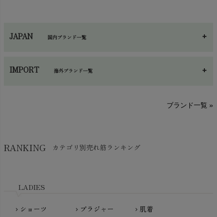
ハンカチ
chevron_right
カイロ・湯たんぽ
chevron_right
ネックウエア
chevron_right
JAPAN
国内ブランド一覧
手袋・アームカバー
chevron_right
あ～さ
へ～わ
し～ふ
帽子・かさ・その他
chevron_right
IMPORT
海外ブランド一覧
sisam（シサム）
A～G
O～Z
H～N
ブランド一覧 »
SISIFILLE（シシフィーユ）
Think-B（シンクビー）
HAPPY PLACE（ハッピープレイス）
SkinAware（スキンアウェア）
Hatley（ハットレイ）
RANKING
カテゴリ別売れ筋ランキング
生活アートクラブ
kidscase（キッズケース）
Tsukuba Cotton（つくばコットン）
LITTLE INDIANS（リトルインディアンズ）
天衣無縫
L'ovedbaby（ラブドベビー）
LADIES
nanadecor（ナナデェコール）
Lovingly Organics（ラビングリー）
nayuta（ナユタ）
ショーツ
ブラジャー
肌着
Madame MO（マダムモー）
chevron_right
chevron_right
chevron_right
ぬくぐるみ工房