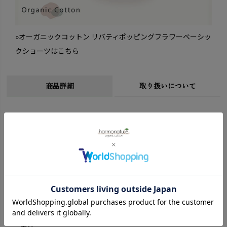
»オーガニックコットン リバティポッピングフラワーベーシッ
クショーツはこちら
商品詳細
取り扱いについて
サイズ
M:(ウエスト64-70cm ヒップ87-95cm)
L:(ウエスト69-77cm ヒップ92-100cm)
LL:(ウエスト77-85cm ヒップ97-105cm)
※( )内は適応サイズ
※衣料品の特性上、個体差がある旨ご了承ください。