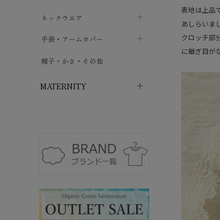
表地は上品
ハイソックス
バッグ・ポシェット
タオルハンカチ
chevron_right
ネックウエア
chevron_right
chevron_right
あしらいま
五本指・足袋ソックス
ガーゼハンカチ
クロッチ部
マフラー
chevron_right
手袋・アームカバー
chevron_right
chevron_right
に継ぎ目が
タイツ
ハンカチ
ストール
chevron_right
ショート丈
chevron_right
chevron_right
帽子・かさ・その他
chevron_right
レッグウォーマー
ネックカバー・スヌード
chevron_right
ロング丈
chevron_right
chevron_right
MATERNITY
マタニティウェア・授乳服
マタニティウェア・授乳服
授乳下着・パジャマ
chevron_right
マタニティ・授乳ブラジャー
マタ
ニティ・ママ雑貨
chevron_right
授乳パッド
授乳ケープ
chevron_right
chevron_right
マタニティショーツ
授乳クッション・枕
chevron_right
chevron_right
マタニティ・授乳インナー