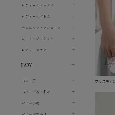
ブラジャー
レディーストップス
chevron_right
ショーツ
カットソー・Tシャツ
レディースボトム
chevron_right
chevron_right
レディースインナー・肌着
シャツ・ブラウス
スカート
chevron_right
チュニック・ワンピース
chevron_right
chevron_right
レギンス・スパッツ
パーカー・スウェット
レディースパンツ
半袖・袖なし
chevron_right
chevron_right
コート・ジャケット
chevron_right
chevron_right
パジャマ・ルームウェア
カーディガン・ボレロ・ベスト
長袖・７分袖
chevron_right
chevron_right
レディースケア
chevron_right
ニット・セーター
chevron_right
布ナプキン
chevron_right
BABY
パンティライナー
chevron_right
ベビー服
プリスティン
紙ナプキン
chevron_right
カバーオール・ロンパース
ベビー下着・肌着
chevron_right
セパレート・上下セット
コンビ肌着
ベビー小物
chevron_right
chevron_right
トップス
パンツ・オーバーパンツ
ベビー小物・雑貨
chevron_right
ベビーおでかけ
chevron_right
chevron_right