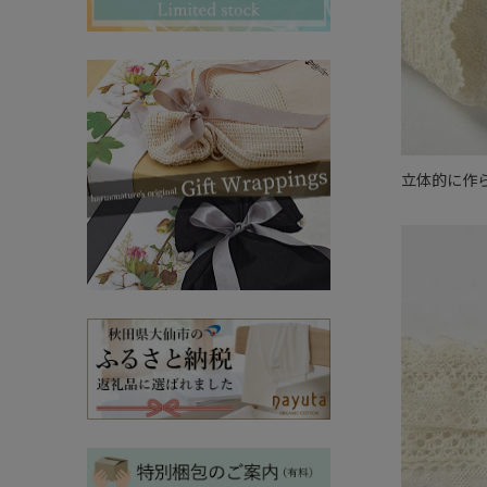
その他ママ雑貨
chevron_right
chevron_right
妊婦帯・産前産後ガードル
chevron_right
マタニティ・授乳パジャマ
chevron_right
立体的に作