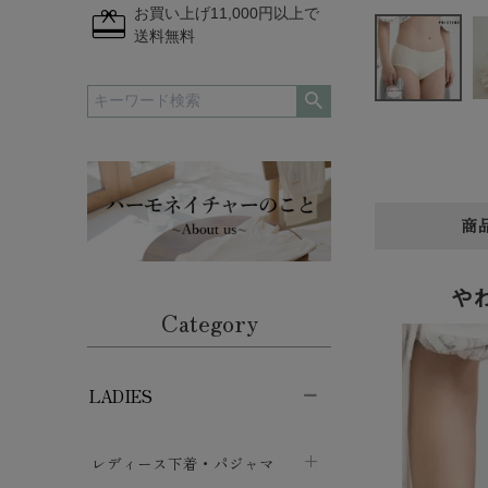
redeem
お買い上げ11,000円以上で
送料無料
商
や
Category
LADIES
レディース下着・パジャマ