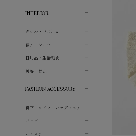
子供ボトムス
子供タイツ・レギンス
子供雑貨
chevron_right
chevron_right
chevron_right
INTERIOR
メンズ下着・パジャマ
子供上着・アウター
子供パジャマ
chevron_right
chevron_right
メンズインナー・肌着
メンズファッション
子供ローブ
chevron_right
chevron_right
タオル・バス用品
ボクサーパンツ
シャツ・カットソー
chevron_right
chevron_right
タオル
寝具・シーツ
chevron_right
ブリーフ
セーター・トレーナー・パーカ
chevron_right
chevron_right
バス用品
ベッドシーツ
日用品・生活雑貨
chevron_right
chevron_right
トランクス
ボトムス
chevron_right
chevron_right
布団カバー・カバーセット
クッション
美容・健康
chevron_right
chevron_right
アンダーパンツ・ももひき
コート・上着
chevron_right
chevron_right
枕・ピローケース
生地・手芸用品
マスク
chevron_right
chevron_right
chevron_right
FASHION ACCESSORY
メンズパジャマ
chevron_right
防水シート
スリッパ・ルームシューズ
コットン・綿棒
chevron_right
chevron_right
chevron_right
靴下・タイツ・レッグウェア
ケット・綿毛布
せっけん・洗剤
ガーゼ
chevron_right
chevron_right
chevron_right
フットカバー・アンクレット
布団
バッグ
その他小物・雑貨
chevron_right
保湿・スキンケア・サポーター
chevron_right
chevron_right
chevron_right
ソックス
巾着・ポーチ
ヨガマット・カーペット
ハンカチ
chevron_right
カイロ・湯たんぽ
chevron_right
chevron_right
chevron_right