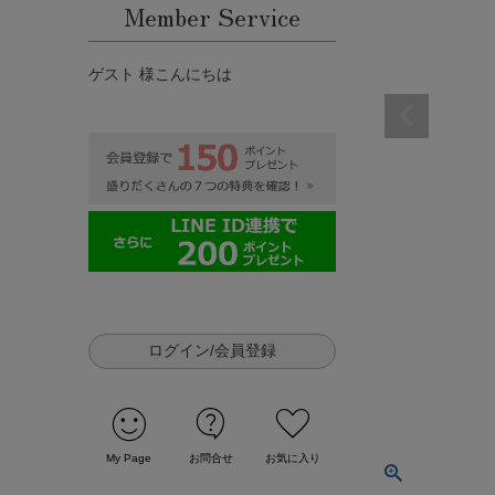
Member Service
ゲスト 様こんにちは
ログイン/会員登録
sentiment_satisfied
contact_support
favorite
My Page
お問合せ
お気に入り