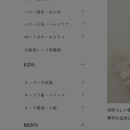
ボトムス
ボディスーツ
ベビー帽子
ベビーキャリー
chevron_right
chevron_right
ベビー寝具・ねんね
chevron_right
chevron_right
セレモニードレス
短肌着・長肌着
スタイ・よだれかけ
おでかけ用品・カバー・シート
chevron_right
ベビースリーパー
chevron_right
chevron_right
ベビー入浴・ヘルスケア
chevron_right
chevron_right
ワンピース・チュニック
肌着・下着
ミトン・手袋
chevron_right
ベビーパジャマ
chevron_right
ベビーおむつ・おむつカバー
chevron_right
ぬいぐるみ・おもちゃ
chevron_right
chevron_right
上着・アウター
ベビーおむつ・おむつカバー
靴下・タイツ
chevron_right
ベビー布団・シーツ
chevron_right
トレーニングパンツ
chevron_right
ファーストトイ
chevron_right
chevron_right
出産祝い・ご祝儀袋
chevron_right
トレーニングパンツ
レッグウォーマー・サポーター
ベビー枕・カバー
chevron_right
ベビーお風呂・ケア用品
chevron_right
ぬいぐるみ
chevron_right
chevron_right
chevron_right
KIDS
ベビー・キッズ腹巻
ベビーフェンス・安全用品
ガーゼ・クロス
chevron_right
知育玩具
chevron_right
chevron_right
chevron_right
キッズ・子供服
ブーティ・シューズ
ベビーおくるみ・アフガン
授乳クッション・枕
chevron_right
あみぐるみ
chevron_right
chevron_right
chevron_right
子供トップス
キッズ下着・パジャマ
マフラー
chevron_right
chevron_right
子供カーディガン・ベスト
子供肌着下着
キッズ雑貨・小物
汗取りパッド
chevron_right
chevron_right
chevron_right
女性らしい
薄手の生地
子供チュニック・ワンピース
子供靴下
子供帽子
chevron_right
chevron_right
chevron_right
MEN'S