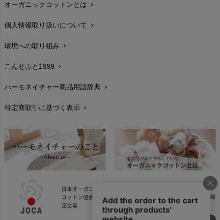
オーガニックコットンとは
chevron_right
在庫状況と発送予定
chevron_right
個人情報取り扱いについて
chevron_right
サイズ・寸法
chevron_right
環境への取り組み
chevron_right
生地・素材
chevron_right
こんせぷと1999
chevron_right
お手入れについて
chevron_right
ハーモネイチャー商品用語辞典
chevron_right
レビューを書こう
chevron_right
特定商取引に基づく表示
chevron_right
返品交換
chevron_right
FAXでのご注文
chevron_right
お問い合わせ
chevron_right