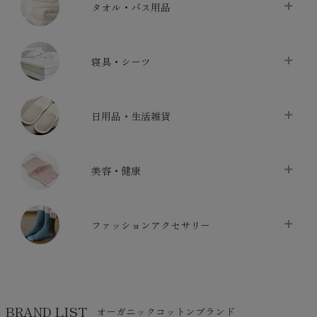
タオル・バス用品
タオル
chevron_right
寝具・シーツ
バス用品
chevron_right
ベッドシーツ
chevron_right
日用品・生活雑貨
布団カバー・カバーセット
chevron_right
クッション
chevron_right
枕・ピローケース
chevron_right
美容・健康
生地・手芸用品
chevron_right
防水シート
chevron_right
マスク
chevron_right
スリッパ・ルームシューズ
chevron_right
ケット・綿毛布
ファッションアクセサリー
chevron_right
コットン・綿棒
chevron_right
せっけん・洗剤
chevron_right
布団
chevron_right
靴下・タイツ・レッグウェア
chevron_right
ガーゼ
chevron_right
その他小物・雑貨
chevron_right
バッグ
chevron_right
保湿・スキンケア・サポーター
chevron_right
ヨガマット・カーペット
BRAND LIST
オーガニックコットンブランド
chevron_right