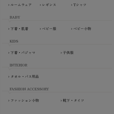
ぬくぐるみ工房
ルームウェア
レギンス
Tシャツ
maggies（マギーズ）
chevron_right
chevron_right
chevron_right
HAYASHI
MAINIO（マイニオ）
Haruulala（ハルウララ）
BABY
MATONA（マトナ）
Pantyliners Organics（パンティライナーズ）
MAUD N LIL（モード・ン・リル）
下着・肌着
ベビー服
ベビー小物
chevron_right
chevron_right
chevron_right
PeopleTree（ピープルツリー）
maxomorra（マクソモーラ）
plantia（プランティア）
mini rodini（ミニロディーニ）
KIDS
PRISTINE（プリスティン）
Molo（モロ）
fromF（フロムエフ）
下着・パジャマ
子供服
chevron_right
chevron_right
My Little Cozmo（マイリトルコズモ）
nadadelazos（ナダデラゾス）
INTERIOR
NATURAPURA（ナチュラプラ）
NewNative（ニューネイティブ）
タオル・バス用品
chevron_right
Nukleus（ニュクレス）
FASHION ACCESSORY
ファッション小物
靴下・タイツ
chevron_right
chevron_right