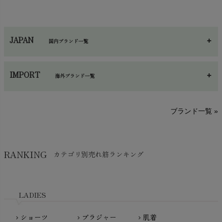
ハンカチ
chevron_right
カイロ・湯たんぽ
chevron_right
ネックウエア
chevron_right
JAPAN
国内ブランド一覧
手袋・アームカバー
chevron_right
あ～さ
へ～わ
し～ふ
帽子・かさ・その他
chevron_right
IMPORT
海外ブランド一覧
sisam（シサム）
A～G
O～Z
H～N
ブランド一覧 »
SISIFILLE（シシフィーユ）
Think-B（シンクビー）
HAPPY PLACE（ハッピープレイス）
SkinAware（スキンアウェア）
Hatley（ハットレイ）
RANKING
カテゴリ別売れ筋ランキング
生活アートクラブ
kidscase（キッズケース）
Tsukuba Cotton（つくばコットン）
LITTLE INDIANS（リトルインディアンズ）
天衣無縫
L'ovedbaby（ラブドベビー）
LADIES
nanadecor（ナナデェコール）
Lovingly Organics（ラビングリー）
nayuta（ナユタ）
ショーツ
ブラジャー
肌着
Madame MO（マダムモー）
chevron_right
chevron_right
chevron_right