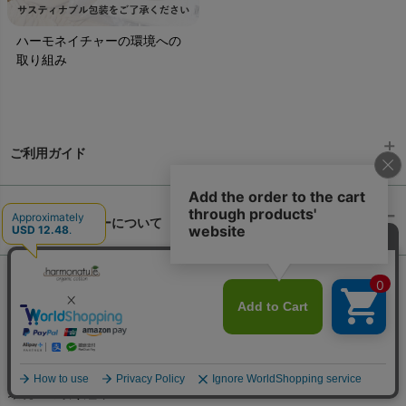
ハーモネイチャーの環境への
取り組み
ご利用ガイド
ギフトラッピング
chevron_right
ハーモネイチャーについて
お支払い方法
chevron_right
ハーモネイチャーにようこそ
chevron_right
配送と送料
chevron_right
オーガニックコットンとは
chevron_right
在庫状況と発送予定
chevron_right
個人情報取り扱いについて
chevron_right
サイズ・寸法
chevron_right
環境への取り組み
chevron_right
生地・素材
chevron_right