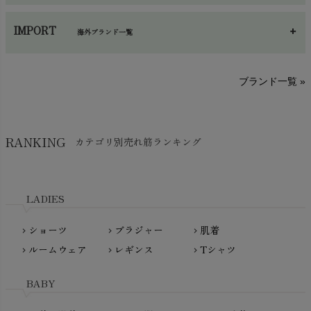
あ～さ
へ～わ
し～ふ
帽子・かさ・その他
chevron_right
IMPORT
海外ブランド一覧
sisam（シサム）
A～G
O～Z
H～N
ブランド一覧 »
SISIFILLE（シシフィーユ）
Think-B（シンクビー）
HAPPY PLACE（ハッピープレイス）
SkinAware（スキンアウェア）
Hatley（ハットレイ）
RANKING
カテゴリ別売れ筋ランキング
生活アートクラブ
kidscase（キッズケース）
Tsukuba Cotton（つくばコットン）
LITTLE INDIANS（リトルインディアンズ）
天衣無縫
L'ovedbaby（ラブドベビー）
LADIES
nanadecor（ナナデェコール）
Lovingly Organics（ラビングリー）
nayuta（ナユタ）
ショーツ
ブラジャー
肌着
Madame MO（マダムモー）
chevron_right
chevron_right
chevron_right
ぬくぐるみ工房
ルームウェア
レギンス
Tシャツ
maggies（マギーズ）
chevron_right
chevron_right
chevron_right
HAYASHI
MAINIO（マイニオ）
Haruulala（ハルウララ）
BABY
MATONA（マトナ）
Pantyliners Organics（パンティライナーズ）
MAUD N LIL（モード・ン・リル）