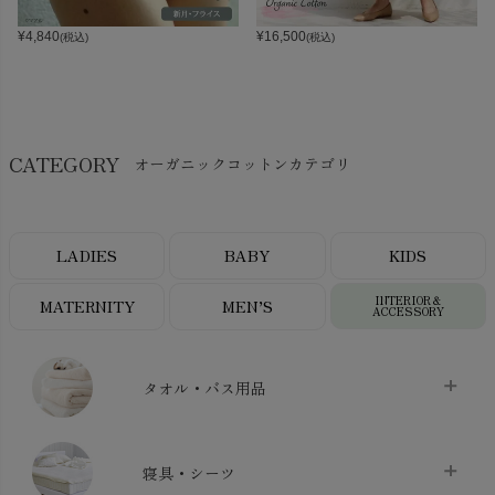
¥
4,840
¥
16,500
(税込)
(税込)
CATEGORY
オーガニックコットンカテゴリ
LADIES
BABY
KIDS
INTERIOR＆
MATERNITY
MEN’S
ACCESSORY
タオル・バス用品
タオル
chevron_right
寝具・シーツ