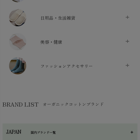
バス用品
chevron_right
ベッドシーツ
chevron_right
日用品・生活雑貨
布団カバー・カバーセット
chevron_right
クッション
chevron_right
枕・ピローケース
chevron_right
美容・健康
生地・手芸用品
chevron_right
防水シート
chevron_right
マスク
chevron_right
スリッパ・ルームシューズ
chevron_right
ケット・綿毛布
ファッションアクセサリー
chevron_right
コットン・綿棒
chevron_right
せっけん・洗剤
chevron_right
布団
chevron_right
靴下・タイツ・レッグウェア
chevron_right
ガーゼ
chevron_right
その他小物・雑貨
chevron_right
バッグ
chevron_right
保湿・スキンケア・サポーター
chevron_right
ヨガマット・カーペット
BRAND LIST
オーガニックコットンブランド
chevron_right
ハンカチ
chevron_right
カイロ・湯たんぽ
chevron_right
ネックウエア
chevron_right
JAPAN
国内ブランド一覧
手袋・アームカバー
chevron_right