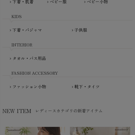
下着・肌着
ベビー服
ベビー小物
chevron_right
chevron_right
chevron_right
PeopleTree（ピープルツリー）
maxomorra（マクソモーラ）
plantia（プランティア）
mini rodini（ミニロディーニ）
KIDS
PRISTINE（プリスティン）
Molo（モロ）
fromF（フロムエフ）
下着・パジャマ
子供服
chevron_right
chevron_right
My Little Cozmo（マイリトルコズモ）
nadadelazos（ナダデラゾス）
INTERIOR
NATURAPURA（ナチュラプラ）
NewNative（ニューネイティブ）
タオル・バス用品
chevron_right
Nukleus（ニュクレス）
FASHION ACCESSORY
ファッション小物
靴下・タイツ
chevron_right
chevron_right
NEW ITEM
レディースカテゴリの新着アイテム