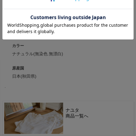
素材
綿100%(オーガニックコットン100%)・接結フライス
(クロッチ:40フライス)
カラー
ナチュラル(無染色.無漂白)
原産国
日本(秋田県)
.
ナユタ
商品一覧へ