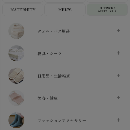
INTERIOR＆
MATERNITY
MEN’S
ACCESSORY
タオル・バス用品
タオル
chevron_right
寝具・シーツ
バス用品
chevron_right
ベッドシーツ
chevron_right
日用品・生活雑貨
布団カバー・カバーセット
chevron_right
クッション
chevron_right
枕・ピローケース
chevron_right
美容・健康
生地・手芸用品
chevron_right
防水シート
chevron_right
マスク
chevron_right
スリッパ・ルームシューズ
chevron_right
ケット・綿毛布
ファッションアクセサリー
chevron_right
コットン・綿棒
chevron_right