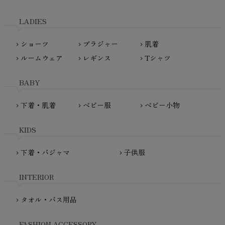
LITTLE INDIANS（リトルインディアンズ）
天衣無縫
L'ovedbaby（ラブドベビー）
LADIES
nanadecor（ナナデェコール）
Lovingly Organics（ラビングリー）
nayuta（ナユタ）
ショーツ
ブラジャー
肌着
Madame MO（マダムモー）
chevron_right
chevron_right
chevron_right
ぬくぐるみ工房
ルームウェア
レギンス
Tシャツ
maggies（マギーズ）
chevron_right
chevron_right
chevron_right
HAYASHI
MAINIO（マイニオ）
Haruulala（ハルウララ）
BABY
MATONA（マトナ）
Pantyliners Organics（パンティライナーズ）
MAUD N LIL（モード・ン・リル）
下着・肌着
ベビー服
ベビー小物
chevron_right
chevron_right
chevron_right
PeopleTree（ピープルツリー）
maxomorra（マクソモーラ）
plantia（プランティア）
mini rodini（ミニロディーニ）
KIDS
PRISTINE（プリスティン）
Molo（モロ）
fromF（フロムエフ）
下着・パジャマ
子供服
chevron_right
chevron_right
My Little Cozmo（マイリトルコズモ）
nadadelazos（ナダデラゾス）
INTERIOR
NATURAPURA（ナチュラプラ）
NewNative（ニューネイティブ）
タオル・バス用品
chevron_right
Nukleus（ニュクレス）
FASHION ACCESSORY