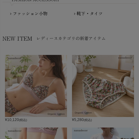
ファッション小物
靴下・タイツ
chevron_right
chevron_right
NEW ITEM
レディースカテゴリの新着アイテム
¥
10,120
¥
5,280
(税込)
(税込)