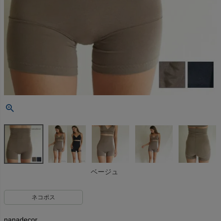
ベージュ
ネコポス
nanadecor