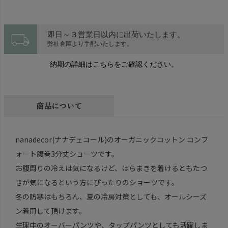
local_shipping
即日～３営業日以内に出荷いたします。
弊社倉庫より手配いたします。
納期の詳細はこちらをご確認ください。
商品について
nanadecor(ナナデェコール)のオーガニックコットン コンフ
ォート腹巻3分丈ショーツです。
お腹周りの冷えは気になるけど、はらまきを着けるともたつ
きが気になるという方にぴったりのショーツです。
冬の防寒はもちろん、夏の冷房対策としても、オールシーズ
ン着用して頂けます。
生理中のオーバーパンツや、タップパンツとしても活躍しま