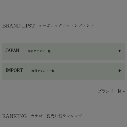
せっけん・洗剤
chevron_right
布団
chevron_right
靴下・タイツ・レッグウェア
chevron_right
ガーゼ
chevron_right
その他小物・雑貨
chevron_right
バッグ
chevron_right
保湿・スキンケア・サポーター
chevron_right
ヨガマット・カーペット
BRAND LIST
オーガニックコットンブランド
chevron_right
ハンカチ
chevron_right
カイロ・湯たんぽ
chevron_right
ネックウエア
chevron_right
JAPAN
国内ブランド一覧
手袋・アームカバー
chevron_right
あ～さ
へ～わ
し～ふ
帽子・かさ・その他
chevron_right
IMPORT
海外ブランド一覧
sisam（シサム）
A～G
O～Z
H～N
ブランド一覧 »
SISIFILLE（シシフィーユ）
Think-B（シンクビー）
HAPPY PLACE（ハッピープレイス）
SkinAware（スキンアウェア）
Hatley（ハットレイ）
RANKING
カテゴリ別売れ筋ランキング
生活アートクラブ
kidscase（キッズケース）
Tsukuba Cotton（つくばコットン）