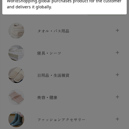
INTERIOR＆
MATERNITY
MEN’S
ACCESSORY
タオル・バス用品
タオル
chevron_right
寝具・シーツ
バス用品
chevron_right
ベッドシーツ
chevron_right
日用品・生活雑貨
布団カバー・カバーセット
chevron_right
クッション
chevron_right
枕・ピローケース
chevron_right
美容・健康
生地・手芸用品
chevron_right
防水シート
chevron_right
マスク
chevron_right
スリッパ・ルームシューズ
chevron_right
ケット・綿毛布
ファッションアクセサリー
chevron_right
コットン・綿棒
chevron_right