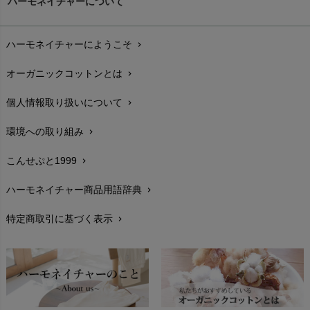
ハーモネイチャーについて
お支払い方法
chevron_right
ハーモネイチャーにようこそ
chevron_right
配送と送料
chevron_right
オーガニックコットンとは
chevron_right
在庫状況と発送予定
chevron_right
個人情報取り扱いについて
chevron_right
サイズ・寸法
chevron_right
環境への取り組み
chevron_right
生地・素材
chevron_right
こんせぷと1999
chevron_right
お手入れについて
chevron_right
ハーモネイチャー商品用語辞典
chevron_right
レビューを書こう
chevron_right
特定商取引に基づく表示
chevron_right
返品交換
chevron_right
FAXでのご注文
chevron_right
お問い合わせ
chevron_right