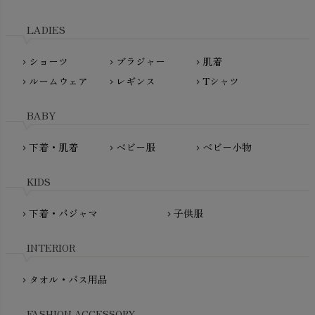
LITTLE INDIANS（リトルインディアンズ）
天衣無縫
L'ovedbaby（ラブドベビー）
LADIES
nanadecor（ナナデェコール）
Lovingly Organics（ラビングリー）
nayuta（ナユタ）
ショーツ
ブラジャー
肌着
Madame MO（マダムモー）
chevron_right
chevron_right
chevron_right
ぬくぐるみ工房
ルームウェア
レギンス
Tシャツ
maggies（マギーズ）
chevron_right
chevron_right
chevron_right
HAYASHI
MAINIO（マイニオ）
Haruulala（ハルウララ）
BABY
MATONA（マトナ）
Pantyliners Organics（パンティライナーズ）
MAUD N LIL（モード・ン・リル）
下着・肌着
ベビー服
ベビー小物
chevron_right
chevron_right
chevron_right
PeopleTree（ピープルツリー）
maxomorra（マクソモーラ）
plantia（プランティア）
mini rodini（ミニロディーニ）
KIDS
PRISTINE（プリスティン）
Molo（モロ）
fromF（フロムエフ）
下着・パジャマ
子供服
chevron_right
chevron_right
My Little Cozmo（マイリトルコズモ）
nadadelazos（ナダデラゾス）
INTERIOR
NATURAPURA（ナチュラプラ）
NewNative（ニューネイティブ）
タオル・バス用品
chevron_right
Nukleus（ニュクレス）
FASHION ACCESSORY