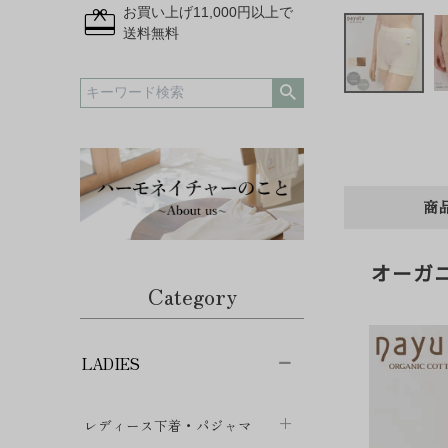
redeem
お買い上げ11,000円以上で
送料無料
商
オーガ
Category
LADIES
レディース下着・パジャマ