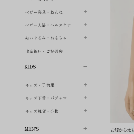
ボトムス
ボディスーツ
ベビー帽子
ベビーキャリー
chevron_right
chevron_right
ベビー寝具・ねんね
chevron_right
chevron_right
セレモニードレス
短肌着・長肌着
スタイ・よだれかけ
おでかけ用品・カバー・シート
chevron_right
ベビースリーパー
chevron_right
chevron_right
ベビー入浴・ヘルスケア
chevron_right
chevron_right
ワンピース・チュニック
肌着・下着
ミトン・手袋
chevron_right
ベビーパジャマ
chevron_right
ベビーおむつ・おむつカバー
chevron_right
ぬいぐるみ・おもちゃ
chevron_right
chevron_right
上着・アウター
ベビーおむつ・おむつカバー
靴下・タイツ
chevron_right
ベビー布団・シーツ
chevron_right
トレーニングパンツ
chevron_right
ファーストトイ
chevron_right
chevron_right
出産祝い・ご祝儀袋
chevron_right
トレーニングパンツ
レッグウォーマー・サポーター
ベビー枕・カバー
chevron_right
ベビーお風呂・ケア用品
chevron_right
ぬいぐるみ
chevron_right
chevron_right
chevron_right
KIDS
ベビー・キッズ腹巻
ベビーフェンス・安全用品
ガーゼ・クロス
chevron_right
知育玩具
chevron_right
chevron_right
chevron_right
キッズ・子供服
ブーティ・シューズ
ベビーおくるみ・アフガン
授乳クッション・枕
chevron_right
あみぐるみ
chevron_right
chevron_right
chevron_right
子供トップス
キッズ下着・パジャマ
マフラー
chevron_right
chevron_right
子供カーディガン・ベスト
子供肌着下着
キッズ雑貨・小物
汗取りパッド
chevron_right
chevron_right
chevron_right
子供チュニック・ワンピース
子供靴下
子供帽子
chevron_right
chevron_right
chevron_right
MEN'S
お腹から太