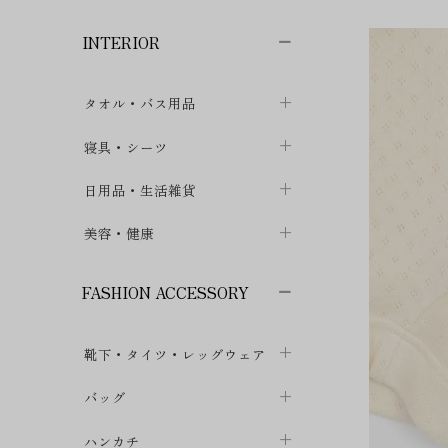
子供ボトムス
子供タイツ・レギンス
子供雑貨
chevron_right
chevron_right
chevron_right
INTERIOR
メンズ下着・パジャマ
子供上着・アウター
子供パジャマ
chevron_right
chevron_right
メンズインナー・肌着
メンズファッション
子供ローブ
chevron_right
chevron_right
タオル・バス用品
ボクサーパンツ
シャツ・カットソー
chevron_right
chevron_right
タオル
寝具・シーツ
chevron_right
ブリーフ
セーター・トレーナー・パーカ
chevron_right
chevron_right
バス用品
ベッドシーツ
日用品・生活雑貨
chevron_right
chevron_right
トランクス
ボトムス
chevron_right
chevron_right
布団カバー・カバーセット
クッション
美容・健康
chevron_right
chevron_right
アンダーパンツ・ももひき
コート・上着
chevron_right
chevron_right
枕・ピローケース
生地・手芸用品
マスク
chevron_right
chevron_right
chevron_right
FASHION ACCESSORY
メンズパジャマ
chevron_right
防水シート
スリッパ・ルームシューズ
コットン・綿棒
chevron_right
chevron_right
chevron_right
靴下・タイツ・レッグウェア
ケット・綿毛布
せっけん・洗剤
ガーゼ
chevron_right
chevron_right
chevron_right
フットカバー・アンクレット
布団
バッグ
その他小物・雑貨
chevron_right
保湿・スキンケア・サポーター
chevron_right
chevron_right
chevron_right
ソックス
巾着・ポーチ
ヨガマット・カーペット
ハンカチ
chevron_right
カイロ・湯たんぽ
chevron_right
chevron_right
chevron_right