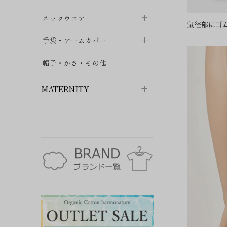
ハイソックス
バッグ・ポシェット
タオルハンカチ
chevron_right
ネックウエア
chevron_right
chevron_right
鼠径部にゴ
五本指・足袋ソックス
ガーゼハンカチ
マフラー
chevron_right
手袋・アームカバー
chevron_right
chevron_right
タイツ
ハンカチ
ストール
chevron_right
ショート丈
chevron_right
chevron_right
帽子・かさ・その他
chevron_right
レッグウォーマー
ネックカバー・スヌード
chevron_right
ロング丈
chevron_right
chevron_right
MATERNITY
マタニティウェア・授乳服
マタニティウェア・授乳服
授乳下着・パジャマ
chevron_right
マタニティ・授乳ブラジャー
マタ
ニティ・ママ雑貨
chevron_right
授乳パッド
授乳ケープ
chevron_right
chevron_right
マタニティショーツ
授乳クッション・枕
chevron_right
chevron_right
マタニティ・授乳インナー