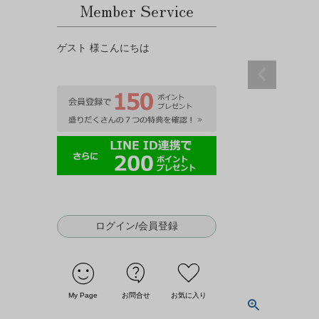
Member Service
ゲスト 様こんにちは
ログイン/会員登録
sentiment_satisfied
contact_support
favorite
My Page
お問合せ
お気に入り