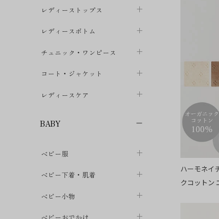
ブラジャー
レディーストップス
chevron_right
ショーツ
カットソー・Tシャツ
レディースボトム
chevron_right
chevron_right
レディースインナー・肌着
シャツ・ブラウス
スカート
chevron_right
チュニック・ワンピース
chevron_right
chevron_right
レギンス・スパッツ
パーカー・スウェット
レディースパンツ
半袖・袖なし
chevron_right
chevron_right
コート・ジャケット
chevron_right
chevron_right
パジャマ・ルームウェア
カーディガン・ボレロ・ベスト
長袖・７分袖
chevron_right
chevron_right
レディースケア
chevron_right
ニット・セーター
chevron_right
布ナプキン
chevron_right
BABY
パンティライナー
chevron_right
ベビー服
紙ナプキン
chevron_right
ハーモネイチ
カバーオール・ロンパース
ベビー下着・肌着
chevron_right
クコットン
セパレート・上下セット
コンビ肌着
ベビー小物
chevron_right
chevron_right
トップス
パンツ・オーバーパンツ
ベビー小物・雑貨
chevron_right
ベビーおでかけ
chevron_right
chevron_right