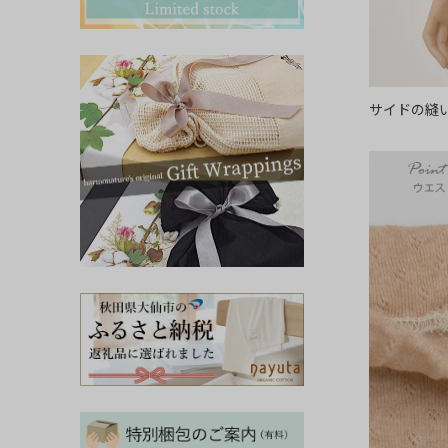
その他ママ雑貨
chevron_right
chevron_right
妊婦帯・産前産後ガードル
chevron_right
マタニティ・授乳パジャマ
chevron_right
サイドの縫