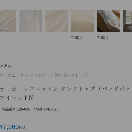
生成り
生成り
マアル
オーガニック パッドポケット付きタンクトップ
オーガニックコットン タンクトップ（パッドポケ
アイレットN
商品番号
126-026
/ 型番 TPE002L
¥
7,260
税込