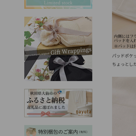
その他ママ雑貨
chevron_right
chevron_right
妊婦帯・産前産後ガードル
chevron_right
マタニティ・授乳パジャマ
chevron_right
パッドポケ
ちょっとし