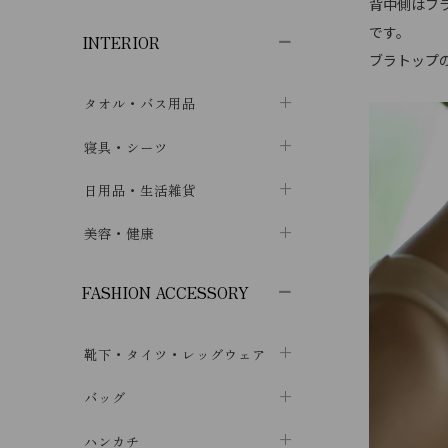
子供ボトムス
子供タイツ・レギンス
背中側はフ
子供雑貨
chevron_right
chevron_right
chevron_right
です。
INTERIOR
メンズ下着・パジャマ
子供上着・アウター
子供パジャマ
chevron_right
chevron_right
ブラトップ
メンズインナー・肌着
メンズファッション
子供ローブ
chevron_right
chevron_right
タオル・バス用品
ボクサーパンツ
シャツ・カットソー
chevron_right
chevron_right
タオル
寝具・シーツ
chevron_right
ブリーフ
セーター・トレーナー・パーカ
chevron_right
chevron_right
バス用品
ベッドシーツ
日用品・生活雑貨
chevron_right
chevron_right
トランクス
ボトムス
chevron_right
chevron_right
布団カバー・カバーセット
クッション
美容・健康
chevron_right
chevron_right
アンダーパンツ・ももひき
コート・上着
chevron_right
chevron_right
枕・ピローケース
生地・手芸用品
マスク
chevron_right
chevron_right
chevron_right
FASHION ACCESSORY
メンズパジャマ
chevron_right
防水シート
スリッパ・ルームシューズ
コットン・綿棒
chevron_right
chevron_right
chevron_right
靴下・タイツ・レッグウェア
ケット・綿毛布
せっけん・洗剤
ガーゼ
chevron_right
chevron_right
chevron_right
フットカバー・アンクレット
布団
バッグ
その他小物・雑貨
chevron_right
保湿・スキンケア・サポーター
chevron_right
chevron_right
chevron_right
ソックス
巾着・ポーチ
ヨガマット・カーペット
ハンカチ
chevron_right
カイロ・湯たんぽ
chevron_right
chevron_right
chevron_right