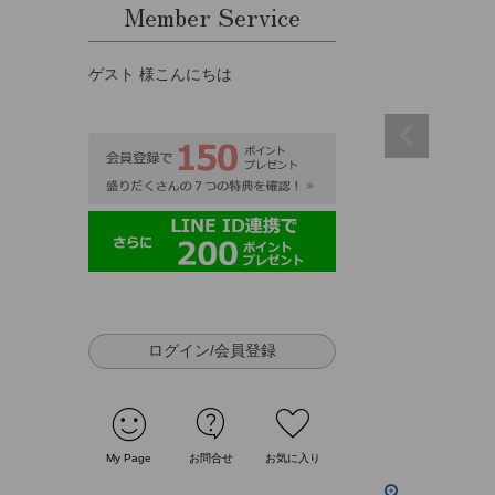
Member Service
ゲスト 様こんにちは
ログイン/会員登録
sentiment_satisfied
contact_support
favorite
My Page
お問合せ
お気に入り