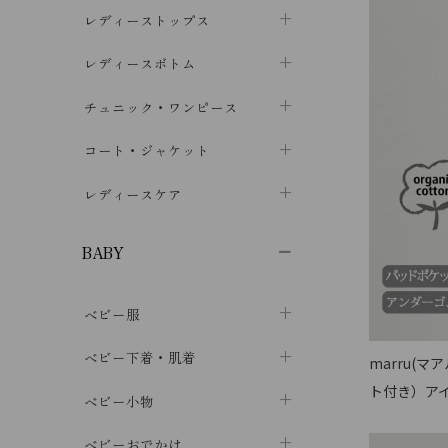
ブラジャー
レディーストップス
chevron_right
ショーツ
カットソー・Tシャツ
レディースボトム
chevron_right
chevron_right
レディースインナー・肌着
シャツ・ブラウス
スカート
chevron_right
チュニック・ワンピース
chevron_right
chevron_right
レギンス・スパッツ
パーカー・スウェット
レディースパンツ
半袖・袖なし
chevron_right
chevron_right
コート・ジャケット
chevron_right
chevron_right
パジャマ・ルームウェア
カーディガン・ボレロ・ベスト
長袖・７分袖
chevron_right
chevron_right
レディースケア
chevron_right
ニット・セーター
chevron_right
布ナプキン
chevron_right
BABY
パンティライナー
chevron_right
ベビー服
紙ナプキン
chevron_right
カバーオール・ロンパース
ベビー下着・肌着
chevron_right
marru(
ト付き）ア
セパレート・上下セット
コンビ肌着
ベビー小物
chevron_right
chevron_right
トップス
パンツ・オーバーパンツ
ベビー小物・雑貨
chevron_right
ベビーおでかけ
chevron_right
chevron_right