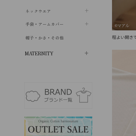
ハイソックス
バッグ・ポシェット
タオルハンカチ
chevron_right
ネックウエア
chevron_right
chevron_right
五本指・足袋ソックス
ガーゼハンカチ
マフラー
chevron_right
手袋・アームカバー
chevron_right
chevron_right
タイツ
ハンカチ
ストール
chevron_right
ショート丈
程よい開き
chevron_right
chevron_right
帽子・かさ・その他
chevron_right
レッグウォーマー
ネックカバー・スヌード
chevron_right
ロング丈
chevron_right
chevron_right
MATERNITY
マタニティウェア・授乳服
マタニティウェア・授乳服
授乳下着・パジャマ
chevron_right
マタニティ・授乳ブラジャー
マタ
ニティ・ママ雑貨
chevron_right
授乳パッド
授乳ケープ
chevron_right
chevron_right
マタニティショーツ
授乳クッション・枕
chevron_right
chevron_right
マタニティ・授乳インナー