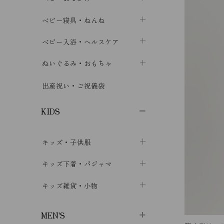
ボトムス
ボディスーツ
ベビー帽子
ベビーキャリー
chevron_right
chevron_right
ベビー寝具・ねんね
chevron_right
chevron_right
セレモニードレス
短肌着・長肌着
スタイ・よだれかけ
おでかけ用品・カバー・シート
chevron_right
ベビースリーパー
chevron_right
chevron_right
ベビー入浴・ヘルスケア
chevron_right
chevron_right
ワンピース・チュニック
肌着・下着
ミトン・手袋
chevron_right
ベビーパジャマ
chevron_right
ベビーおむつ・おむつカバー
chevron_right
ぬいぐるみ・おもちゃ
chevron_right
chevron_right
上着・アウター
ベビーおむつ・おむつカバー
靴下・タイツ
chevron_right
ベビー布団・シーツ
chevron_right
トレーニングパンツ
chevron_right
ファーストトイ
chevron_right
chevron_right
出産祝い・ご祝儀袋
chevron_right
トレーニングパンツ
レッグウォーマー・サポーター
ベビー枕・カバー
chevron_right
ベビーお風呂・ケア用品
chevron_right
ぬいぐるみ
chevron_right
chevron_right
chevron_right
KIDS
ベビー・キッズ腹巻
ベビーフェンス・安全用品
ガーゼ・クロス
chevron_right
知育玩具
chevron_right
chevron_right
chevron_right
キッズ・子供服
ブーティ・シューズ
ベビーおくるみ・アフガン
授乳クッション・枕
chevron_right
あみぐるみ
chevron_right
chevron_right
chevron_right
子供トップス
キッズ下着・パジャマ
マフラー
chevron_right
chevron_right
子供カーディガン・ベスト
子供肌着下着
キッズ雑貨・小物
汗取りパッド
chevron_right
chevron_right
chevron_right
子供チュニック・ワンピース
子供靴下
子供帽子
chevron_right
chevron_right
chevron_right
MEN'S