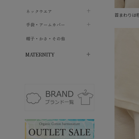
ハイソックス
バッグ・ポシェット
タオルハンカチ
chevron_right
ネックウエア
chevron_right
chevron_right
首まわりは
五本指・足袋ソックス
ガーゼハンカチ
マフラー
chevron_right
手袋・アームカバー
chevron_right
chevron_right
タイツ
ハンカチ
ストール
chevron_right
ショート丈
chevron_right
chevron_right
帽子・かさ・その他
chevron_right
レッグウォーマー
ネックカバー・スヌード
chevron_right
ロング丈
chevron_right
chevron_right
MATERNITY
マタニティウェア・授乳服
マタニティウェア・授乳服
授乳下着・パジャマ
chevron_right
マタニティ・授乳ブラジャー
マタ
ニティ・ママ雑貨
chevron_right
授乳パッド
授乳ケープ
chevron_right
chevron_right
マタニティショーツ
授乳クッション・枕
chevron_right
chevron_right
マタニティ・授乳インナー