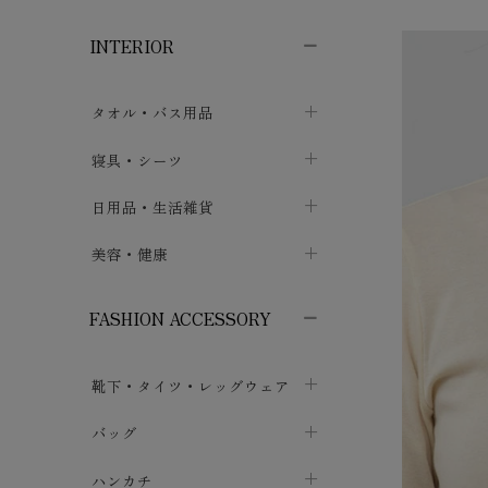
子供ボトムス
子供タイツ・レギンス
子供雑貨
chevron_right
chevron_right
chevron_right
INTERIOR
メンズ下着・パジャマ
子供上着・アウター
子供パジャマ
chevron_right
chevron_right
メンズインナー・肌着
メンズファッション
子供ローブ
chevron_right
chevron_right
タオル・バス用品
ボクサーパンツ
シャツ・カットソー
chevron_right
chevron_right
タオル
寝具・シーツ
chevron_right
ブリーフ
セーター・トレーナー・パーカ
chevron_right
chevron_right
バス用品
ベッドシーツ
日用品・生活雑貨
chevron_right
chevron_right
トランクス
ボトムス
chevron_right
chevron_right
布団カバー・カバーセット
クッション
美容・健康
chevron_right
chevron_right
アンダーパンツ・ももひき
コート・上着
chevron_right
chevron_right
枕・ピローケース
生地・手芸用品
マスク
chevron_right
chevron_right
chevron_right
FASHION ACCESSORY
メンズパジャマ
chevron_right
防水シート
スリッパ・ルームシューズ
コットン・綿棒
chevron_right
chevron_right
chevron_right
靴下・タイツ・レッグウェア
ケット・綿毛布
せっけん・洗剤
ガーゼ
chevron_right
chevron_right
chevron_right
フットカバー・アンクレット
布団
バッグ
その他小物・雑貨
chevron_right
保湿・スキンケア・サポーター
chevron_right
chevron_right
chevron_right
ソックス
巾着・ポーチ
ヨガマット・カーペット
ハンカチ
chevron_right
カイロ・湯たんぽ
chevron_right
chevron_right
chevron_right