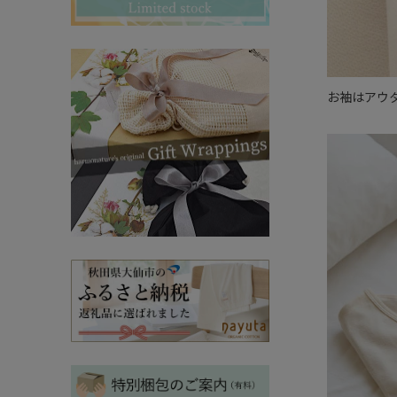
その他ママ雑貨
chevron_right
chevron_right
妊婦帯・産前産後ガードル
chevron_right
マタニティ・授乳パジャマ
chevron_right
お袖はアウ