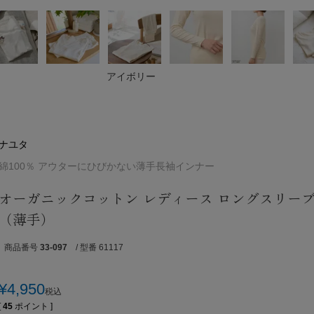
アイボリー
ナユタ
綿100％ アウターにひびかない薄手長袖インナー
オーガニックコットン レディース ロングスリー
（薄手）
商品番号
33-097
/ 型番 61117
¥
4,950
税込
[
45
ポイント ]