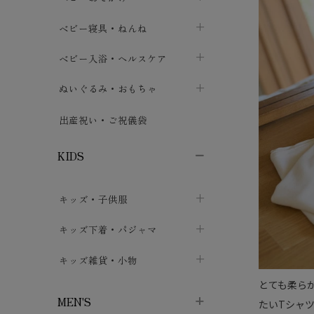
ボトムス
ボディスーツ
ベビー帽子
ベビーキャリー
chevron_right
chevron_right
ベビー寝具・ねんね
chevron_right
chevron_right
セレモニードレス
短肌着・長肌着
スタイ・よだれかけ
おでかけ用品・カバー・シート
chevron_right
ベビースリーパー
chevron_right
chevron_right
ベビー入浴・ヘルスケア
chevron_right
chevron_right
ワンピース・チュニック
肌着・下着
ミトン・手袋
chevron_right
ベビーパジャマ
chevron_right
ベビーおむつ・おむつカバー
chevron_right
ぬいぐるみ・おもちゃ
chevron_right
chevron_right
上着・アウター
ベビーおむつ・おむつカバー
靴下・タイツ
chevron_right
ベビー布団・シーツ
chevron_right
トレーニングパンツ
chevron_right
ファーストトイ
chevron_right
chevron_right
出産祝い・ご祝儀袋
chevron_right
トレーニングパンツ
レッグウォーマー・サポーター
ベビー枕・カバー
chevron_right
ベビーお風呂・ケア用品
chevron_right
ぬいぐるみ
chevron_right
chevron_right
chevron_right
KIDS
ベビー・キッズ腹巻
ベビーフェンス・安全用品
ガーゼ・クロス
chevron_right
知育玩具
chevron_right
chevron_right
chevron_right
キッズ・子供服
ブーティ・シューズ
ベビーおくるみ・アフガン
授乳クッション・枕
chevron_right
あみぐるみ
chevron_right
chevron_right
chevron_right
子供トップス
キッズ下着・パジャマ
マフラー
chevron_right
chevron_right
子供カーディガン・ベスト
子供肌着下着
キッズ雑貨・小物
汗取りパッド
chevron_right
chevron_right
chevron_right
とても柔ら
子供チュニック・ワンピース
子供靴下
子供帽子
chevron_right
chevron_right
chevron_right
MEN'S
たいTシャ