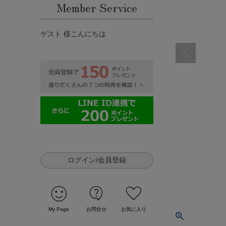
Member Service
ゲスト 様こんにちは
ログイン/会員登録
sentiment_satisfied
contact_support
favorite
My Page
お問合せ
お気に入り