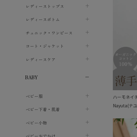
ブラジャー
レディーストップス
chevron_right
ショーツ
カットソー・Tシャツ
レディースボトム
chevron_right
chevron_right
レディースインナー・肌着
シャツ・ブラウス
スカート
chevron_right
チュニック・ワンピース
chevron_right
chevron_right
レギンス・スパッツ
パーカー・スウェット
レディースパンツ
半袖・袖なし
chevron_right
chevron_right
コート・ジャケット
chevron_right
chevron_right
パジャマ・ルームウェア
カーディガン・ボレロ・ベスト
長袖・７分袖
chevron_right
chevron_right
レディースケア
chevron_right
ニット・セーター
chevron_right
布ナプキン
chevron_right
BABY
パンティライナー
chevron_right
ベビー服
ハーモネイ
紙ナプキン
chevron_right
Nayuta
カバーオール・ロンパース
ベビー下着・肌着
chevron_right
セパレート・上下セット
コンビ肌着
ベビー小物
chevron_right
chevron_right
トップス
パンツ・オーバーパンツ
ベビー小物・雑貨
chevron_right
ベビーおでかけ
chevron_right
chevron_right