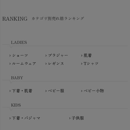
Think-B（シンクビー）
HAPPY PLACE（ハッピープレイス）
SkinAware（スキンアウェア）
Hatley（ハットレイ）
RANKING
カテゴリ別売れ筋ランキング
生活アートクラブ
kidscase（キッズケース）
Tsukuba Cotton（つくばコットン）
LITTLE INDIANS（リトルインディアンズ）
天衣無縫
L'ovedbaby（ラブドベビー）
LADIES
nanadecor（ナナデェコール）
Lovingly Organics（ラビングリー）
nayuta（ナユタ）
ショーツ
ブラジャー
肌着
Madame MO（マダムモー）
chevron_right
chevron_right
chevron_right
ぬくぐるみ工房
ルームウェア
レギンス
Tシャツ
maggies（マギーズ）
chevron_right
chevron_right
chevron_right
HAYASHI
MAINIO（マイニオ）
Haruulala（ハルウララ）
BABY
MATONA（マトナ）
Pantyliners Organics（パンティライナーズ）
MAUD N LIL（モード・ン・リル）
下着・肌着
ベビー服
ベビー小物
chevron_right
chevron_right
chevron_right
PeopleTree（ピープルツリー）
maxomorra（マクソモーラ）
plantia（プランティア）
mini rodini（ミニロディーニ）
KIDS
PRISTINE（プリスティン）
Molo（モロ）
fromF（フロムエフ）
下着・パジャマ
子供服
chevron_right
chevron_right
My Little Cozmo（マイリトルコズモ）
nadadelazos（ナダデラゾス）