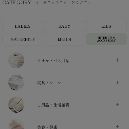
CATEGORY
オーガニックコットンカテゴリ
LADIES
BABY
KIDS
INTERIOR＆
MATERNITY
MEN’S
ACCESSORY
タオル・バス用品
タオル
chevron_right
寝具・シーツ
バス用品
chevron_right
ベッドシーツ
chevron_right
日用品・生活雑貨
布団カバー・カバーセット
chevron_right
クッション
chevron_right
枕・ピローケース
chevron_right
美容・健康