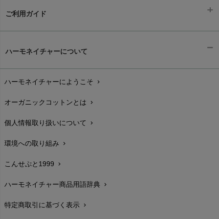
ご利用ガイド
ギフトラッピング
chevron_right
ハーモネイチャーについて
お支払い方法
chevron_right
ハーモネイチャーにようこそ
chevron_right
配送と送料
chevron_right
オーガニックコットンとは
chevron_right
在庫状況と発送予定
chevron_right
個人情報取り扱いについて
chevron_right
サイズ・寸法
chevron_right
環境への取り組み
chevron_right
生地・素材
chevron_right
こんせぷと1999
chevron_right
お手入れについて
chevron_right
ハーモネイチャー商品用語辞典
chevron_right
レビューを書こう
chevron_right
特定商取引に基づく表示
chevron_right
返品交換
chevron_right