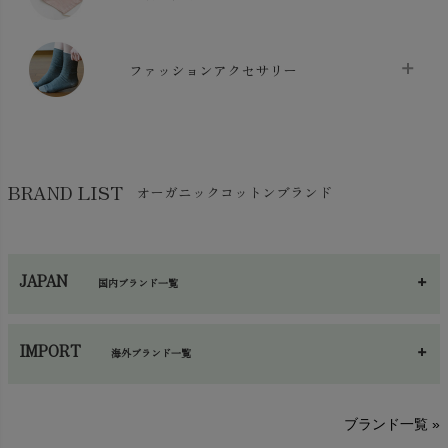
生地・手芸用品
chevron_right
防水シート
chevron_right
マスク
chevron_right
スリッパ・ルームシューズ
chevron_right
ケット・綿毛布
ファッションアクセサリー
chevron_right
コットン・綿棒
chevron_right
せっけん・洗剤
chevron_right
布団
chevron_right
靴下・タイツ・レッグウェア
chevron_right
ガーゼ
chevron_right
その他小物・雑貨
chevron_right
バッグ
chevron_right
保湿・スキンケア・サポーター
chevron_right
ヨガマット・カーペット
BRAND LIST
オーガニックコットンブランド
chevron_right
ハンカチ
chevron_right
カイロ・湯たんぽ
chevron_right
ネックウエア
chevron_right
JAPAN
国内ブランド一覧
手袋・アームカバー
chevron_right
あ～さ
へ～わ
し～ふ
帽子・かさ・その他
chevron_right
IMPORT
海外ブランド一覧
sisam（シサム）
A～G
O～Z
H～N
ブランド一覧 »
SISIFILLE（シシフィーユ）