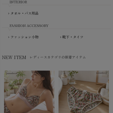
INTERIOR
NATURAPURA（ナチュラプラ）
NewNative（ニューネイティブ）
タオル・バス用品
chevron_right
Nukleus（ニュクレス）
FASHION ACCESSORY
ファッション小物
靴下・タイツ
chevron_right
chevron_right
NEW ITEM
レディースカテゴリの新着アイテム