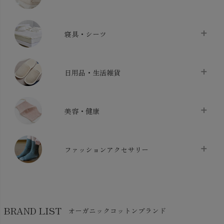
タオル
chevron_right
寝具・シーツ
バス用品
chevron_right
ベッドシーツ
chevron_right
日用品・生活雑貨
布団カバー・カバーセット
chevron_right
クッション
chevron_right
枕・ピローケース
chevron_right
美容・健康
生地・手芸用品
chevron_right
防水シート
chevron_right
マスク
chevron_right
スリッパ・ルームシューズ
chevron_right
ケット・綿毛布
ファッションアクセサリー
chevron_right
コットン・綿棒
chevron_right
せっけん・洗剤
chevron_right
布団
chevron_right
靴下・タイツ・レッグウェア
chevron_right
ガーゼ
chevron_right
その他小物・雑貨
chevron_right
バッグ
chevron_right
保湿・スキンケア・サポーター
chevron_right
ヨガマット・カーペット
BRAND LIST
オーガニックコットンブランド
chevron_right
ハンカチ
chevron_right