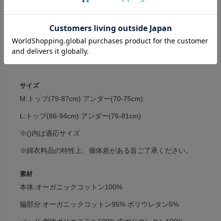
»ふわふわスワンショーツはこちら
商品詳細
取り扱いについて
サイズ
M:トップ(79-87cm) アンダー(70-75cm)
L:トップ(86-94cm) アンダー(76-81cm)
※()内は適応サイズ
※綿衣料品の特性上、個体差がある旨ご了承ください。
素材
本体:オーガニックコットン100%
脇部分:オーガニックコットン95% ポリウレタン5%