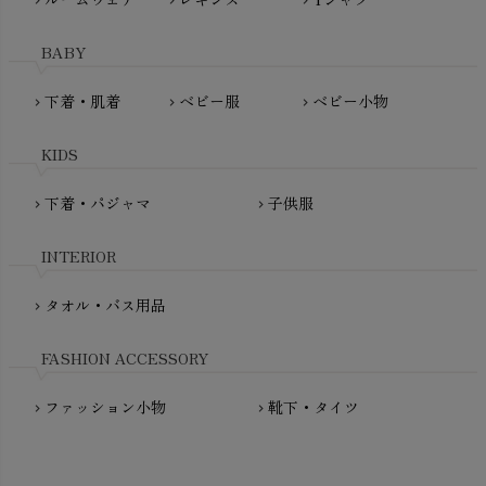
chevron_right
chevron_right
chevron_right
HAYASHI
MAINIO（マイニオ）
Haruulala（ハルウララ）
BABY
MATONA（マトナ）
Pantyliners Organics（パンティライナーズ）
MAUD N LIL（モード・ン・リル）
下着・肌着
ベビー服
ベビー小物
chevron_right
chevron_right
chevron_right
PeopleTree（ピープルツリー）
maxomorra（マクソモーラ）
plantia（プランティア）
mini rodini（ミニロディーニ）
KIDS
PRISTINE（プリスティン）
Molo（モロ）
fromF（フロムエフ）
下着・パジャマ
子供服
chevron_right
chevron_right
My Little Cozmo（マイリトルコズモ）
nadadelazos（ナダデラゾス）
INTERIOR
NATURAPURA（ナチュラプラ）
NewNative（ニューネイティブ）
タオル・バス用品
chevron_right
Nukleus（ニュクレス）
FASHION ACCESSORY
ファッション小物
靴下・タイツ
chevron_right
chevron_right