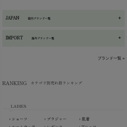
カイロ・湯たんぽ
chevron_right
ネックウエア
chevron_right
JAPAN
国内ブランド一覧
手袋・アームカバー
chevron_right
あ～さ
へ～わ
し～ふ
帽子・かさ・その他
chevron_right
IMPORT
海外ブランド一覧
sisam（シサム）
A～G
O～Z
H～N
ブランド一覧 »
SISIFILLE（シシフィーユ）
Think-B（シンクビー）
HAPPY PLACE（ハッピープレイス）
SkinAware（スキンアウェア）
Hatley（ハットレイ）
RANKING
カテゴリ別売れ筋ランキング
生活アートクラブ
kidscase（キッズケース）
Tsukuba Cotton（つくばコットン）
LITTLE INDIANS（リトルインディアンズ）
天衣無縫
L'ovedbaby（ラブドベビー）
LADIES
nanadecor（ナナデェコール）
Lovingly Organics（ラビングリー）
nayuta（ナユタ）
ショーツ
ブラジャー
肌着
Madame MO（マダムモー）
chevron_right
chevron_right
chevron_right
ぬくぐるみ工房
ルームウェア
レギンス
Tシャツ
maggies（マギーズ）