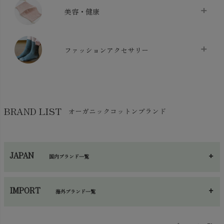
クッション
chevron_right
枕・ピローケース
chevron_right
美容・健康
生地・手芸用品
chevron_right
防水シート
chevron_right
マスク
chevron_right
スリッパ・ルームシューズ
chevron_right
ケット・綿毛布
ファッションアクセサリー
chevron_right
コットン・綿棒
chevron_right
せっけん・洗剤
chevron_right
布団
chevron_right
靴下・タイツ・レッグウェア
chevron_right
ガーゼ
chevron_right
その他小物・雑貨
chevron_right
バッグ
chevron_right
保湿・スキンケア・サポーター
chevron_right
ヨガマット・カーペット
BRAND LIST
オーガニックコットンブランド
chevron_right
ハンカチ
chevron_right
カイロ・湯たんぽ
chevron_right
ネックウエア
chevron_right
JAPAN
国内ブランド一覧
手袋・アームカバー
chevron_right
あ～さ
へ～わ
し～ふ
帽子・かさ・その他
chevron_right
IMPORT
海外ブランド一覧
sisam（シサム）
A～G
O～Z
H～N