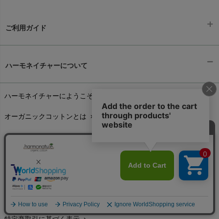
ご利用ガイド
ギフトラッピング
chevron_right
ハーモネイチャーについて
お支払い方法
chevron_right
ハーモネイチャーにようこそ
chevron_right
配送と送料
chevron_right
オーガニックコットンとは
chevron_right
在庫状況と発送予定
chevron_right
個人情報取り扱いについて
chevron_right
サイズ・寸法
chevron_right
環境への取り組み
chevron_right
生地・素材
chevron_right
こんせぷと1999
chevron_right
お手入れについて
chevron_right
ハーモネイチャー商品用語辞典
chevron_right
レビューを書こう
chevron_right