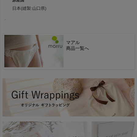
原産国
日本(縫製:山口県)
.
マアル
商品一覧へ