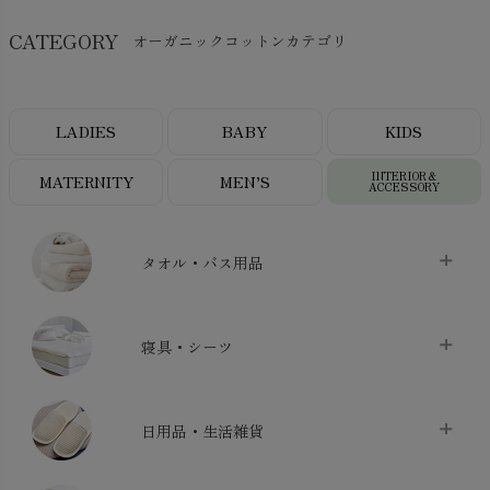
CATEGORY
オーガニックコットンカテゴリ
LADIES
BABY
KIDS
INTERIOR＆
MATERNITY
MEN’S
ACCESSORY
タオル・バス用品
タオル
chevron_right
寝具・シーツ
バス用品
chevron_right
ベッドシーツ
chevron_right
日用品・生活雑貨
布団カバー・カバーセット
chevron_right