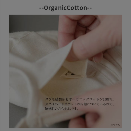
--OrganicCotton--