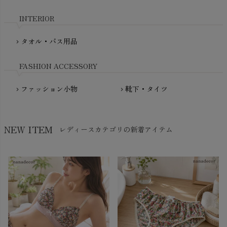
nadadelazos（ナダデラゾス）
INTERIOR
NATURAPURA（ナチュラプラ）
NewNative（ニューネイティブ）
タオル・バス用品
chevron_right
Nukleus（ニュクレス）
FASHION ACCESSORY
ファッション小物
靴下・タイツ
chevron_right
chevron_right
NEW ITEM
レディースカテゴリの新着アイテム