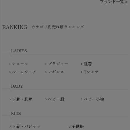
ブランド一覧 »
SISIFILLE（シシフィーユ）
Think-B（シンクビー）
HAPPY PLACE（ハッピープレイス）
SkinAware（スキンアウェア）
Hatley（ハットレイ）
RANKING
カテゴリ別売れ筋ランキング
生活アートクラブ
kidscase（キッズケース）
Tsukuba Cotton（つくばコットン）
LITTLE INDIANS（リトルインディアンズ）
天衣無縫
L'ovedbaby（ラブドベビー）
LADIES
nanadecor（ナナデェコール）
Lovingly Organics（ラビングリー）
nayuta（ナユタ）
ショーツ
ブラジャー
肌着
Madame MO（マダムモー）
chevron_right
chevron_right
chevron_right
ぬくぐるみ工房
ルームウェア
レギンス
Tシャツ
maggies（マギーズ）
chevron_right
chevron_right
chevron_right
HAYASHI
MAINIO（マイニオ）
Haruulala（ハルウララ）
BABY
MATONA（マトナ）
Pantyliners Organics（パンティライナーズ）
MAUD N LIL（モード・ン・リル）
下着・肌着
ベビー服
ベビー小物
chevron_right
chevron_right
chevron_right
PeopleTree（ピープルツリー）
maxomorra（マクソモーラ）
plantia（プランティア）
mini rodini（ミニロディーニ）
KIDS
PRISTINE（プリスティン）
Molo（モロ）
fromF（フロムエフ）
下着・パジャマ
子供服
chevron_right
chevron_right
My Little Cozmo（マイリトルコズモ）