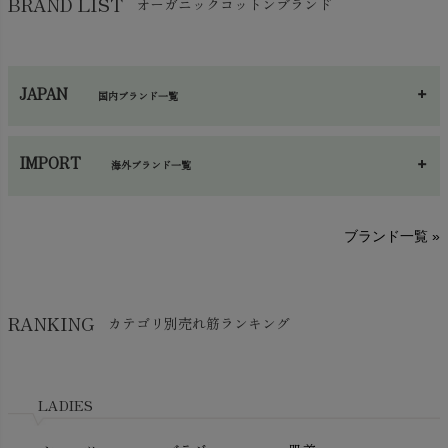
BRAND LIST
オーガニックコットンブランド
chevron_right
ハンカチ
chevron_right
カイロ・湯たんぽ
chevron_right
ネックウエア
chevron_right
JAPAN
国内ブランド一覧
手袋・アームカバー
chevron_right
あ～さ
へ～わ
し～ふ
帽子・かさ・その他
chevron_right
IMPORT
海外ブランド一覧
sisam（シサム）
A～G
O～Z
H～N
ブランド一覧 »
SISIFILLE（シシフィーユ）
Think-B（シンクビー）
HAPPY PLACE（ハッピープレイス）
SkinAware（スキンアウェア）
Hatley（ハットレイ）
RANKING
カテゴリ別売れ筋ランキング
生活アートクラブ
kidscase（キッズケース）
Tsukuba Cotton（つくばコットン）
LITTLE INDIANS（リトルインディアンズ）
天衣無縫
L'ovedbaby（ラブドベビー）
LADIES
nanadecor（ナナデェコール）
Lovingly Organics（ラビングリー）
nayuta（ナユタ）