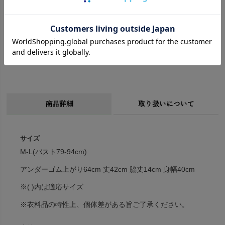
商品詳細
取り扱いについて
サイズ
M-L(バスト79-94cm)
アンダーゴム上がり64cm 丈42cm 脇丈14cm 身幅40cm
※( )内は適応サイズ
※衣料品の特性上、個体差がある旨ご了承ください。