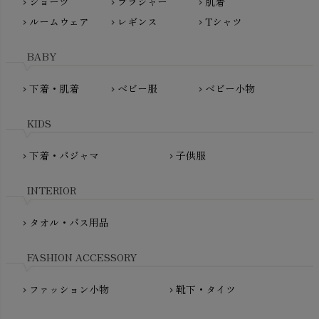
ショーツ
ブラジャー
肌着
Madame MO（マダムモー）
chevron_right
chevron_right
chevron_right
ぬくぐるみ工房
ルームウェア
レギンス
Tシャツ
maggies（マギーズ）
chevron_right
chevron_right
chevron_right
HAYASHI
MAINIO（マイニオ）
Haruulala（ハルウララ）
BABY
MATONA（マトナ）
Pantyliners Organics（パンティライナーズ）
MAUD N LIL（モード・ン・リル）
下着・肌着
ベビー服
ベビー小物
chevron_right
chevron_right
chevron_right
PeopleTree（ピープルツリー）
maxomorra（マクソモーラ）
plantia（プランティア）
mini rodini（ミニロディーニ）
KIDS
PRISTINE（プリスティン）
Molo（モロ）
fromF（フロムエフ）
下着・パジャマ
子供服
chevron_right
chevron_right
My Little Cozmo（マイリトルコズモ）
nadadelazos（ナダデラゾス）
INTERIOR
NATURAPURA（ナチュラプラ）
NewNative（ニューネイティブ）
タオル・バス用品
chevron_right
Nukleus（ニュクレス）
FASHION ACCESSORY
ファッション小物
靴下・タイツ
chevron_right
chevron_right