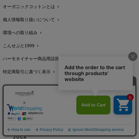
オーガニックコットンとは
chevron_right
在庫状況と発送予定
chevron_right
個人情報取り扱いについて
chevron_right
サイズ・寸法
chevron_right
環境への取り組み
chevron_right
生地・素材
chevron_right
こんせぷと1999
chevron_right
お手入れについて
chevron_right
ハーモネイチャー商品用語辞典
chevron_right
レビューを書こう
chevron_right
特定商取引に基づく表示
chevron_right
返品交換
chevron_right
FAXでのご注文
chevron_right
お問い合わせ
chevron_right