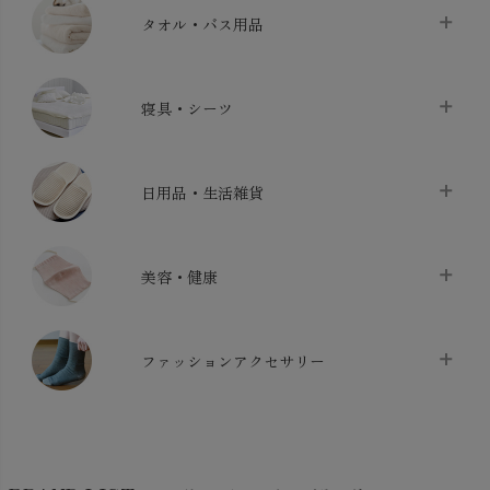
タオル・バス用品
タオル
chevron_right
寝具・シーツ
バス用品
chevron_right
ベッドシーツ
chevron_right
日用品・生活雑貨
布団カバー・カバーセット
chevron_right
クッション
chevron_right
枕・ピローケース
chevron_right
美容・健康
生地・手芸用品
chevron_right
防水シート
chevron_right
マスク
chevron_right
スリッパ・ルームシューズ
chevron_right
ケット・綿毛布
ファッションアクセサリー
chevron_right
コットン・綿棒
chevron_right
せっけん・洗剤
chevron_right
布団
chevron_right
靴下・タイツ・レッグウェア
chevron_right
ガーゼ
chevron_right
その他小物・雑貨
chevron_right
バッグ
chevron_right
保湿・スキンケア・サポーター
chevron_right
ヨガマット・カーペット