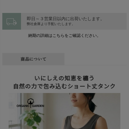
local_shipping
即日～３営業日以内に出荷いたします。
弊社倉庫より手配いたします。
納期の詳細はこちらをご確認ください。
商品について
いにしえの知恵を纏う
自然の力で包み込むショート丈タンク