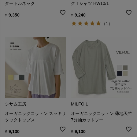
タートルネック
ク Tシャツ HW10/1
9,350
9,240
¥
¥
（1）
シサム工房
MILFOIL
オーガニックコットン スッキリ
オーガニックコットン 薄地天竺
タックトップス
7分袖カットソー
9,130
9,130
¥
¥