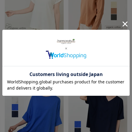
ORGANIC GARDEN
MATONA
オーガニックコットン 葛和紙天
オーガニックコットン ワッフル
竺Tシャツ
べーシックロングスリーブ
10,450
10,230
¥
¥