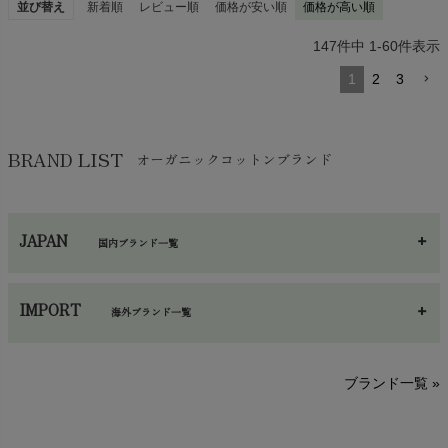
並び替え
新着順
レビュー順
価格が安い順
価格が高い順
147
件中
1
-
60
件表示
1
2
3
BRAND LIST
オーガニックコットンブランド
JAPAN
国内ブランド一覧
あ～さ
へ～わ
し～ふ
IMPORT
海外ブランド一覧
sisam（シサム）
A～G
O～Z
H～N
ブランド一覧 »
SISIFILLE（シシフィーユ）
Think-B（シンクビー）
HAPPY PLACE（ハッピープレイス）
SkinAware（スキンアウェア）