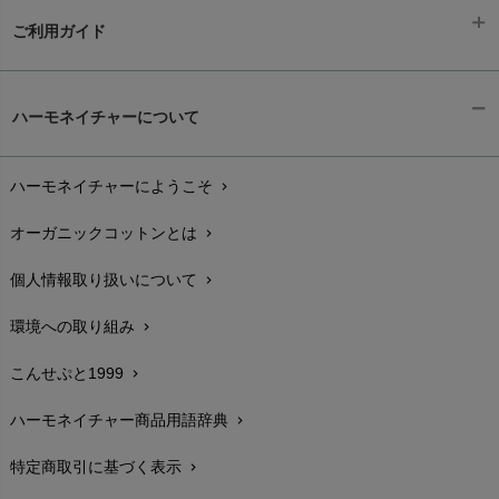
Hatley（ハットレイ）
生活アートクラブ
ご利用ガイド
kidscase（キッズケース）
Tsukuba Cotton（つくばコットン）
LITTLE INDIANS（リトルインディアンズ）
天衣無縫
ギフトラッピング
L'ovedbaby（ラブドベビー）
chevron_right
ハーモネイチャーについて
nanadecor（ナナデェコール）
Lovingly Organics（ラビングリー）
お支払い方法
chevron_right
nayuta（ナユタ）
Madame MO（マダムモー）
ぬくぐるみ工房
ハーモネイチャーにようこそ
chevron_right
配送と送料
maggies（マギーズ）
chevron_right
HAYASHI
MAINIO（マイニオ）
オーガニックコットンとは
chevron_right
在庫状況と発送予定
chevron_right
Haruulala（ハルウララ）
MATONA（マトナ）
Pantyliners Organics（パンティライナーズ）
個人情報取り扱いについて
chevron_right
サイズ・寸法
MAUD N LIL（モード・ン・リル）
chevron_right
PeopleTree（ピープルツリー）
maxomorra（マクソモーラ）
環境への取り組み
chevron_right
生地・素材
chevron_right
plantia（プランティア）
mini rodini（ミニロディーニ）
PRISTINE（プリスティン）
こんせぷと1999
chevron_right
お手入れについて
Molo（モロ）
chevron_right
fromF（フロムエフ）
My Little Cozmo（マイリトルコズモ）
ハーモネイチャー商品用語辞典
chevron_right
レビューを書こう
chevron_right
nadadelazos（ナダデラゾス）
特定商取引に基づく表示
chevron_right
返品交換
NATURAPURA（ナチュラプラ）
chevron_right