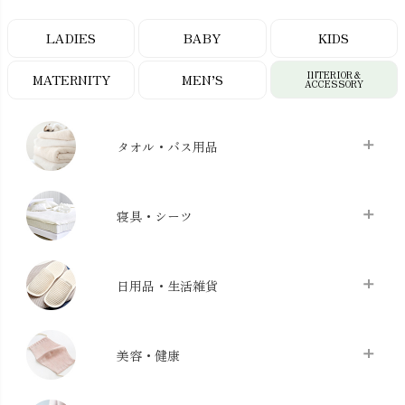
LADIES
BABY
KIDS
INTERIOR＆
MATERNITY
MEN’S
ACCESSORY
タオル・バス用品
タオル
chevron_right
寝具・シーツ
バス用品
chevron_right
ベッドシーツ
chevron_right
日用品・生活雑貨
布団カバー・カバーセット
chevron_right
クッション
chevron_right
枕・ピローケース
chevron_right
美容・健康
生地・手芸用品
chevron_right
防水シート
chevron_right