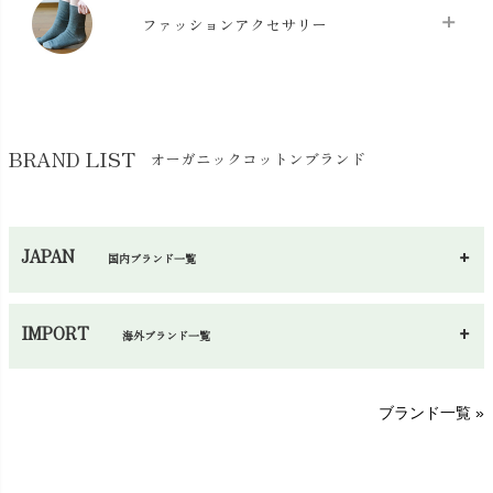
マスク
chevron_right
スリッパ・ルームシューズ
chevron_right
ケット・綿毛布
ファッションアクセサリー
chevron_right
コットン・綿棒
chevron_right
せっけん・洗剤
chevron_right
布団
chevron_right
靴下・タイツ・レッグウェア
chevron_right
ガーゼ
chevron_right
その他小物・雑貨
chevron_right
バッグ
chevron_right
保湿・スキンケア・サポーター
chevron_right
ヨガマット・カーペット
BRAND LIST
オーガニックコットンブランド
chevron_right
ハンカチ
chevron_right
カイロ・湯たんぽ
chevron_right
ネックウエア
chevron_right
JAPAN
国内ブランド一覧
手袋・アームカバー
chevron_right
あ～さ
へ～わ
し～ふ
帽子・かさ・その他
chevron_right
IMPORT
海外ブランド一覧
sisam（シサム）
A～G
O～Z
H～N
ブランド一覧 »
SISIFILLE（シシフィーユ）
Think-B（シンクビー）
HAPPY PLACE（ハッピープレイス）
SkinAware（スキンアウェア）