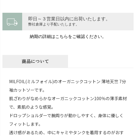
local_shipping
即日～３営業日以内に出荷いたします。
弊社倉庫より手配いたします。
納期の詳細はこちらをご確認ください。
商品について
MILFOIL(ミルフォイル)のオーガニックコットン 薄地天竺 7分
袖カットソーです。
肌ざわりがなめらかなオーガニックコットン100％の薄手素材
で、素肌のような感覚。
ドロップショルダーで腕周りが動かしやすく、身体に優しく
フィットします。
透け感があるため、中にキャミやタンクを着用するのがおす