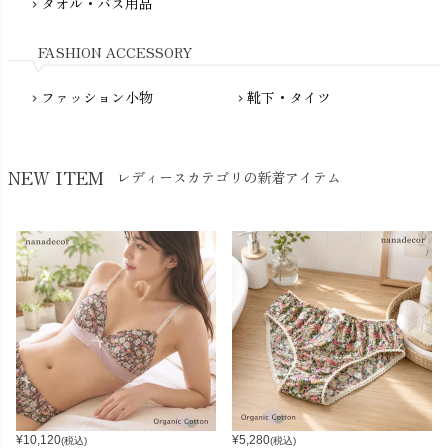
NewNative（ニューネイティブ）
タオル・バス用品
chevron_right
Nukleus（ニュクレス）
FASHION ACCESSORY
ファッション小物
靴下・タイツ
chevron_right
chevron_right
NEW ITEM
レディースカテゴリの新着アイテム
¥
10,120
¥
5,280
(税込)
(税込)