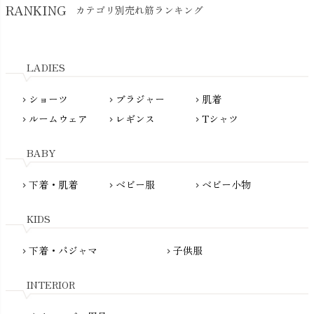
Hatley（ハットレイ）
RANKING
カテゴリ別売れ筋ランキング
生活アートクラブ
kidscase（キッズケース）
Tsukuba Cotton（つくばコットン）
LITTLE INDIANS（リトルインディアンズ）
天衣無縫
L'ovedbaby（ラブドベビー）
LADIES
nanadecor（ナナデェコール）
Lovingly Organics（ラビングリー）
nayuta（ナユタ）
ショーツ
ブラジャー
肌着
Madame MO（マダムモー）
chevron_right
chevron_right
chevron_right
ぬくぐるみ工房
ルームウェア
レギンス
Tシャツ
maggies（マギーズ）
chevron_right
chevron_right
chevron_right
HAYASHI
MAINIO（マイニオ）
Haruulala（ハルウララ）
BABY
MATONA（マトナ）
Pantyliners Organics（パンティライナーズ）
MAUD N LIL（モード・ン・リル）
下着・肌着
ベビー服
ベビー小物
chevron_right
chevron_right
chevron_right
PeopleTree（ピープルツリー）
maxomorra（マクソモーラ）
plantia（プランティア）
mini rodini（ミニロディーニ）
KIDS
PRISTINE（プリスティン）
Molo（モロ）
fromF（フロムエフ）
下着・パジャマ
子供服
chevron_right
chevron_right
My Little Cozmo（マイリトルコズモ）
nadadelazos（ナダデラゾス）
INTERIOR
NATURAPURA（ナチュラプラ）