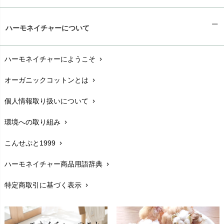
ギフトラッピング
chevron_right
ハーモネイチャーについて
お支払い方法
chevron_right
ハーモネイチャーにようこそ
chevron_right
配送と送料
chevron_right
オーガニックコットンとは
chevron_right
在庫状況と発送予定
chevron_right
個人情報取り扱いについて
chevron_right
サイズ・寸法
chevron_right
環境への取り組み
chevron_right
生地・素材
chevron_right
こんせぷと1999
chevron_right
お手入れについて
chevron_right
ハーモネイチャー商品用語辞典
chevron_right
レビューを書こう
chevron_right
特定商取引に基づく表示
chevron_right
返品交換
chevron_right
FAXでのご注文
chevron_right