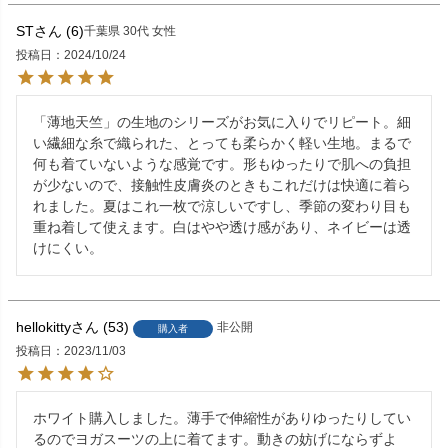
ST
6
千葉県
30代
女性
投稿日
2024/10/24
「薄地天竺」の生地のシリーズがお気に入りでリピート。細
い繊細な糸で織られた、とっても柔らかく軽い生地。まるで
何も着ていないような感覚です。形もゆったりで肌への負担
が少ないので、接触性皮膚炎のときもこれだけは快適に着ら
れました。夏はこれ一枚で涼しいですし、季節の変わり目も
重ね着して使えます。白はやや透け感があり、ネイビーは透
けにくい。
hellokitty
53
非公開
購入者
投稿日
2023/11/03
ホワイト購入しました。薄手で伸縮性がありゆったりしてい
るのでヨガスーツの上に着てます。動きの妨げにならずよ