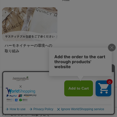
ハーモネイチャーの環境への
取り組み
ご利用ガイド
ギフトラッピング
chevron_right
ハーモネイチャーについて
お支払い方法
chevron_right
ハーモネイチャーにようこそ
chevron_right
配送と送料
chevron_right