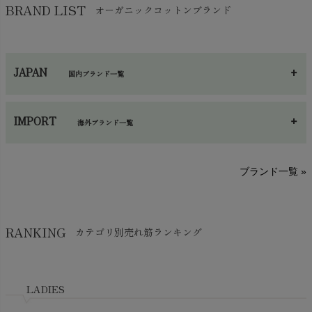
保湿・スキンケア・サポーター
chevron_right
ヨガマット・カーペット
BRAND LIST
オーガニックコットンブランド
chevron_right
ハンカチ
chevron_right
カイロ・湯たんぽ
chevron_right
ネックウエア
chevron_right
JAPAN
国内ブランド一覧
手袋・アームカバー
chevron_right
あ～さ
へ～わ
し～ふ
帽子・かさ・その他
chevron_right
IMPORT
海外ブランド一覧
sisam（シサム）
A～G
O～Z
H～N
ブランド一覧 »
SISIFILLE（シシフィーユ）
Think-B（シンクビー）
HAPPY PLACE（ハッピープレイス）
SkinAware（スキンアウェア）
Hatley（ハットレイ）
RANKING
カテゴリ別売れ筋ランキング
生活アートクラブ
kidscase（キッズケース）
Tsukuba Cotton（つくばコットン）
LITTLE INDIANS（リトルインディアンズ）
天衣無縫
L'ovedbaby（ラブドベビー）
LADIES
nanadecor（ナナデェコール）
Lovingly Organics（ラビングリー）
nayuta（ナユタ）