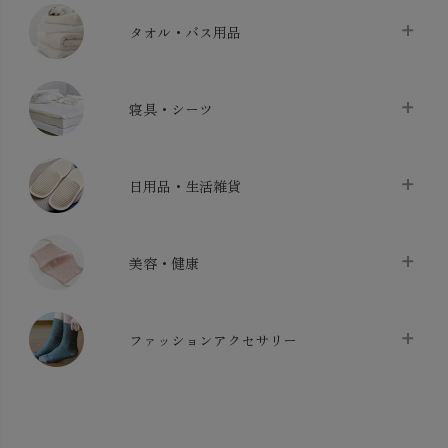
タオル・バス用品
タオル
chevron_right
寝具・シーツ
バス用品
chevron_right
ベッドシーツ
chevron_right
日用品・生活雑貨
布団カバー・カバーセット
chevron_right
クッション
chevron_right
枕・ピローケース
chevron_right
美容・健康
生地・手芸用品
chevron_right
防水シート
chevron_right
マスク
chevron_right
スリッパ・ルームシューズ
chevron_right
ケット・綿毛布
ファッションアクセサリー
chevron_right
コットン・綿棒
chevron_right
せっけん・洗剤
chevron_right
布団
chevron_right
靴下・タイツ・レッグウェア
chevron_right
ガーゼ
chevron_right
その他小物・雑貨
chevron_right
バッグ
chevron_right