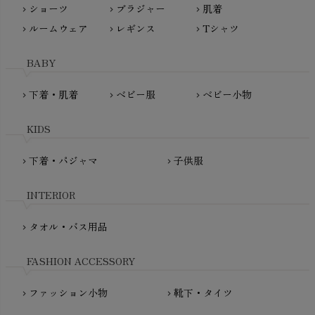
ショーツ
ブラジャー
肌着
Madame MO（マダムモー）
chevron_right
chevron_right
chevron_right
ぬくぐるみ工房
ルームウェア
レギンス
Tシャツ
maggies（マギーズ）
chevron_right
chevron_right
chevron_right
HAYASHI
MAINIO（マイニオ）
Haruulala（ハルウララ）
BABY
MATONA（マトナ）
Pantyliners Organics（パンティライナーズ）
MAUD N LIL（モード・ン・リル）
下着・肌着
ベビー服
ベビー小物
chevron_right
chevron_right
chevron_right
PeopleTree（ピープルツリー）
maxomorra（マクソモーラ）
plantia（プランティア）
mini rodini（ミニロディーニ）
KIDS
PRISTINE（プリスティン）
Molo（モロ）
fromF（フロムエフ）
下着・パジャマ
子供服
chevron_right
chevron_right
My Little Cozmo（マイリトルコズモ）
nadadelazos（ナダデラゾス）
INTERIOR
NATURAPURA（ナチュラプラ）
NewNative（ニューネイティブ）
タオル・バス用品
chevron_right
Nukleus（ニュクレス）
FASHION ACCESSORY
ファッション小物
靴下・タイツ
chevron_right
chevron_right