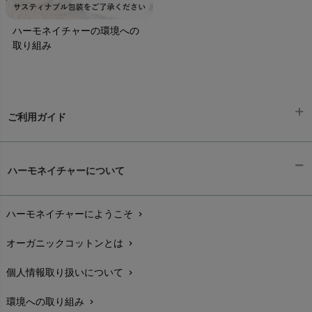
ハーモネイチャーの環境への
取り組み
ご利用ガイド
ギフトラッピング
chevron_right
ハーモネイチャーについて
お支払い方法
chevron_right
ハーモネイチャーにようこそ
chevron_right
配送と送料
chevron_right
オーガニックコットンとは
chevron_right
在庫状況と発送予定
chevron_right
個人情報取り扱いについて
chevron_right
サイズ・寸法
chevron_right
環境への取り組み
chevron_right
生地・素材
chevron_right