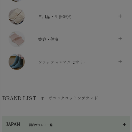
バス用品
chevron_right
ベッドシーツ
chevron_right
日用品・生活雑貨
布団カバー・カバーセット
chevron_right
クッション
chevron_right
枕・ピローケース
chevron_right
美容・健康
生地・手芸用品
chevron_right
防水シート
chevron_right
マスク
chevron_right
スリッパ・ルームシューズ
chevron_right
ケット・綿毛布
ファッションアクセサリー
chevron_right
コットン・綿棒
chevron_right
せっけん・洗剤
chevron_right
布団
chevron_right
靴下・タイツ・レッグウェア
chevron_right
ガーゼ
chevron_right
その他小物・雑貨
chevron_right
バッグ
chevron_right
保湿・スキンケア・サポーター
chevron_right
ヨガマット・カーペット
BRAND LIST
オーガニックコットンブランド
chevron_right
ハンカチ
chevron_right
カイロ・湯たんぽ
chevron_right
ネックウエア
chevron_right
JAPAN
国内ブランド一覧
手袋・アームカバー
chevron_right