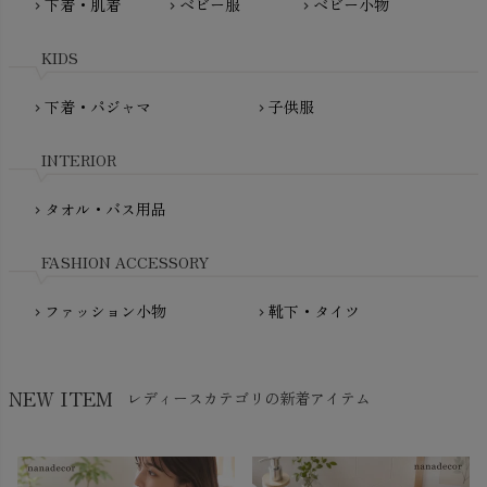
下着・肌着
ベビー服
ベビー小物
chevron_right
chevron_right
chevron_right
PeopleTree（ピープルツリー）
maxomorra（マクソモーラ）
plantia（プランティア）
mini rodini（ミニロディーニ）
KIDS
PRISTINE（プリスティン）
Molo（モロ）
fromF（フロムエフ）
下着・パジャマ
子供服
chevron_right
chevron_right
My Little Cozmo（マイリトルコズモ）
nadadelazos（ナダデラゾス）
INTERIOR
NATURAPURA（ナチュラプラ）
NewNative（ニューネイティブ）
タオル・バス用品
chevron_right
Nukleus（ニュクレス）
FASHION ACCESSORY
ファッション小物
靴下・タイツ
chevron_right
chevron_right
NEW ITEM
レディースカテゴリの新着アイテム