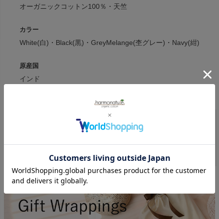
オーガニックコットン100％・天竺
カラー
White(白)・Black(黒)・GreyMelange(杢グレー)・Navy(紺)
原産国
インド
VATTER
商品一覧へ