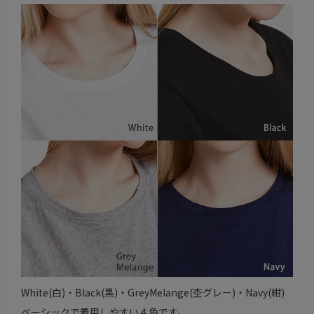
White(白)・Black(黒)・GreyMelange(杢グレー)・Navy(紺)
ベーシックで着用しやすい４色です。