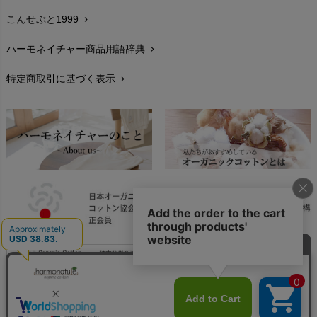
こんせぷと1999
chevron_right
お手入れについて
chevron_right
ハーモネイチャー商品用語辞典
chevron_right
レビューを書こう
chevron_right
特定商取引に基づく表示
chevron_right
返品交換
chevron_right
FAXでのご注文
chevron_right
お問い合わせ
chevron_right