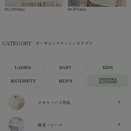
¥
11,000
¥
4,950
(税込)
(税込)
CATEGORY
オーガニックコットンカテゴリ
LADIES
BABY
KIDS
INTERIOR＆
MATERNITY
MEN’S
ACCESSORY
タオル・バス用品
タオル
chevron_right
寝具・シーツ