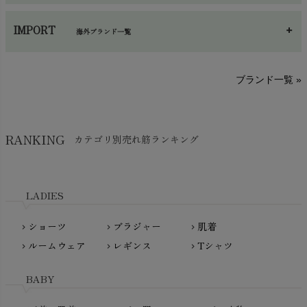
あ～さ
へ～わ
し～ふ
帽子・かさ・その他
chevron_right
IMPORT
海外ブランド一覧
sisam（シサム）
A～G
O～Z
H～N
ブランド一覧 »
SISIFILLE（シシフィーユ）
Think-B（シンクビー）
HAPPY PLACE（ハッピープレイス）
SkinAware（スキンアウェア）
Hatley（ハットレイ）
RANKING
カテゴリ別売れ筋ランキング
生活アートクラブ
kidscase（キッズケース）
Tsukuba Cotton（つくばコットン）
LITTLE INDIANS（リトルインディアンズ）
天衣無縫
L'ovedbaby（ラブドベビー）
LADIES
nanadecor（ナナデェコール）
Lovingly Organics（ラビングリー）
nayuta（ナユタ）
ショーツ
ブラジャー
肌着
Madame MO（マダムモー）
chevron_right
chevron_right
chevron_right
ぬくぐるみ工房
ルームウェア
レギンス
Tシャツ
maggies（マギーズ）
chevron_right
chevron_right
chevron_right
HAYASHI
MAINIO（マイニオ）
Haruulala（ハルウララ）
BABY
MATONA（マトナ）
Pantyliners Organics（パンティライナーズ）
MAUD N LIL（モード・ン・リル）