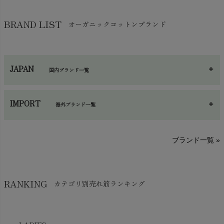
その他小物・雑貨
chevron_right
バッグ
chevron_right
保湿・スキンケア・サポーター
chevron_right
ヨガマット・カーペット
BRAND LIST
オーガニックコットンブランド
chevron_right
ハンカチ
chevron_right
カイロ・湯たんぽ
chevron_right
ネックウエア
chevron_right
JAPAN
国内ブランド一覧
手袋・アームカバー
chevron_right
あ～さ
へ～わ
し～ふ
帽子・かさ・その他
chevron_right
IMPORT
海外ブランド一覧
sisam（シサム）
A～G
O～Z
H～N
ブランド一覧 »
SISIFILLE（シシフィーユ）
Think-B（シンクビー）
HAPPY PLACE（ハッピープレイス）
SkinAware（スキンアウェア）
Hatley（ハットレイ）
RANKING
カテゴリ別売れ筋ランキング
生活アートクラブ
kidscase（キッズケース）
Tsukuba Cotton（つくばコットン）
LITTLE INDIANS（リトルインディアンズ）
天衣無縫
L'ovedbaby（ラブドベビー）