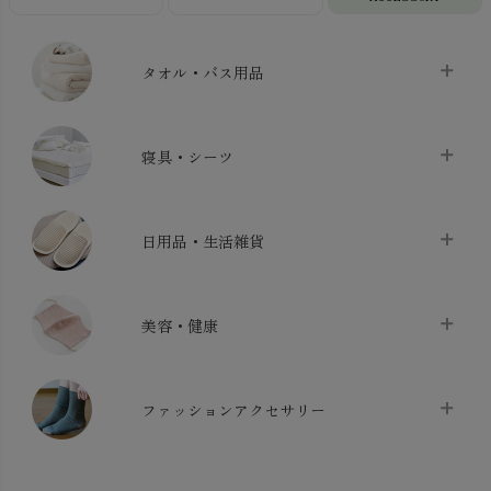
タオル・バス用品
タオル
chevron_right
寝具・シーツ
バス用品
chevron_right
ベッドシーツ
chevron_right
日用品・生活雑貨
布団カバー・カバーセット
chevron_right
クッション
chevron_right
枕・ピローケース
chevron_right
美容・健康
生地・手芸用品
chevron_right
防水シート
chevron_right
マスク
chevron_right
スリッパ・ルームシューズ
chevron_right
ケット・綿毛布
ファッションアクセサリー
chevron_right
コットン・綿棒
chevron_right
せっけん・洗剤
chevron_right
布団
chevron_right
靴下・タイツ・レッグウェア
chevron_right
ガーゼ
chevron_right