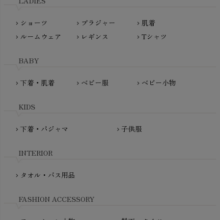
LADIES
nanadecor（ナナデェコール）
Lovingly Organics（ラビングリー）
nayuta（ナユタ）
ショーツ
ブラジャー
肌着
Madame MO（マダムモー）
chevron_right
chevron_right
chevron_right
ぬくぐるみ工房
ルームウェア
レギンス
Tシャツ
maggies（マギーズ）
chevron_right
chevron_right
chevron_right
HAYASHI
MAINIO（マイニオ）
Haruulala（ハルウララ）
BABY
MATONA（マトナ）
Pantyliners Organics（パンティライナーズ）
MAUD N LIL（モード・ン・リル）
下着・肌着
ベビー服
ベビー小物
chevron_right
chevron_right
chevron_right
PeopleTree（ピープルツリー）
maxomorra（マクソモーラ）
plantia（プランティア）
mini rodini（ミニロディーニ）
KIDS
PRISTINE（プリスティン）
Molo（モロ）
fromF（フロムエフ）
下着・パジャマ
子供服
chevron_right
chevron_right
My Little Cozmo（マイリトルコズモ）
nadadelazos（ナダデラゾス）
INTERIOR
NATURAPURA（ナチュラプラ）
NewNative（ニューネイティブ）
タオル・バス用品
chevron_right
Nukleus（ニュクレス）
FASHION ACCESSORY