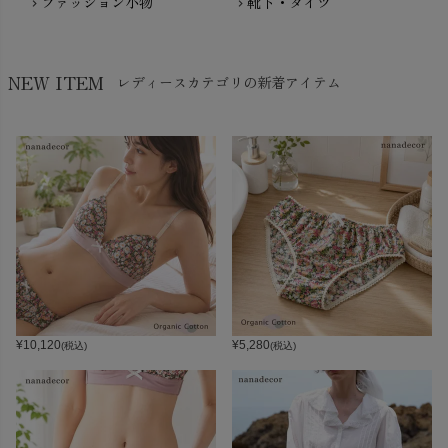
ファッション小物
靴下・タイツ
chevron_right
chevron_right
NEW ITEM
レディースカテゴリの新着アイテム
¥
10,120
¥
5,280
(税込)
(税込)