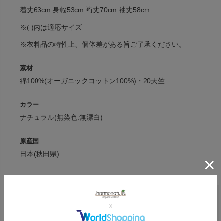
着丈63cm 身幅53cm 裄丈70cm 袖丈58cm
※( )内は適応サイズ
※衣料品の特性上、個体差がある旨ご了承ください。
素材
綿100%(オーガニックコットン100%)・20天竺
カラー
ナチュラル(無染色.無漂白)
原産国
日本(秋田県)
ナユタ
商品一覧へ