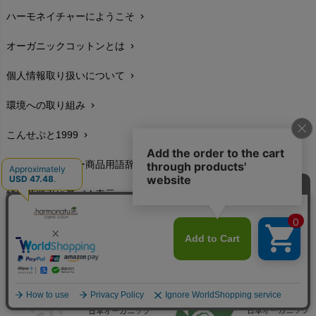
ハーモネイチャーにようこそ
chevron_right
配送と送料
chevron_right
オーガニックコットンとは
chevron_right
在庫状況と発送予定
chevron_right
個人情報取り扱いについて
chevron_right
サイズ・寸法
chevron_right
環境への取り組み
chevron_right
生地・素材
chevron_right
こんせぷと1999
chevron_right
お手入れについて
chevron_right
ハーモネイチャー商品用語辞典
chevron_right
レビューを書こう
chevron_right
特定商取引に基づく表示
chevron_right
返品交換
chevron_right
FAXでのご注文
chevron_right
お問い合わせ
chevron_right