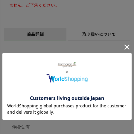
ません。ご了承ください。
商品詳細
取り扱いについて
サイズ
M:着丈67cm 身幅32cm 裄丈43cm 袖丈36cm
※衣料品の特性上、個体差がある旨ご了承ください。
素材
オーガニックコットン100％
生地厚:薄
透け感:やや有
伸縮性:有