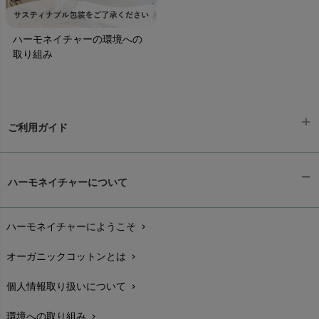
ハーモネイチャーの環境への
取り組み
ご利用ガイド
ギフトラッピング
chevron_right
ハーモネイチャーについて
お支払い方法
chevron_right
ハーモネイチャーにようこそ
chevron_right
配送と送料
chevron_right
オーガニックコットンとは
chevron_right
在庫状況と発送予定
chevron_right
個人情報取り扱いについて
chevron_right
サイズ・寸法
chevron_right
環境への取り組み
chevron_right