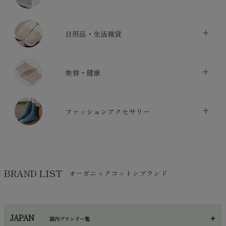
バス用品
chevron_right
ベッドシーツ
chevron_right
日用品・生活雑貨
布団カバー・カバーセット
chevron_right
クッション
chevron_right
枕・ピローケース
chevron_right
美容・健康
生地・手芸用品
chevron_right
防水シート
chevron_right
マスク
chevron_right
スリッパ・ルームシューズ
chevron_right
ケット・綿毛布
ファッションアクセサリー
chevron_right
コットン・綿棒
chevron_right
せっけん・洗剤
chevron_right
布団
chevron_right
靴下・タイツ・レッグウェア
chevron_right
ガーゼ
chevron_right
その他小物・雑貨
chevron_right
バッグ
chevron_right
保湿・スキンケア・サポーター
chevron_right
ヨガマット・カーペット
BRAND LIST
オーガニックコットンブランド
chevron_right
ハンカチ
chevron_right
カイロ・湯たんぽ
chevron_right
ネックウエア
chevron_right
JAPAN
国内ブランド一覧