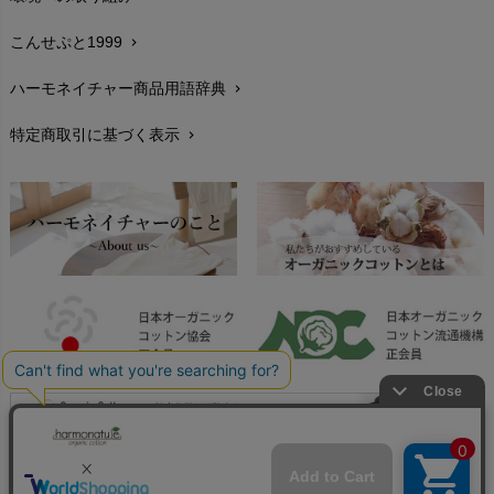
生地・素材
chevron_right
こんせぷと1999
chevron_right
お手入れについて
chevron_right
ハーモネイチャー商品用語辞典
chevron_right
レビューを書こう
chevron_right
特定商取引に基づく表示
chevron_right
返品交換
chevron_right
FAXでのご注文
chevron_right
お問い合わせ
chevron_right