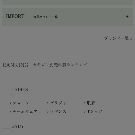
手袋・アームカバー
chevron_right
あ～さ
へ～わ
し～ふ
帽子・かさ・その他
chevron_right
IMPORT
海外ブランド一覧
sisam（シサム）
A～G
O～Z
H～N
ブランド一覧 »
SISIFILLE（シシフィーユ）
Think-B（シンクビー）
HAPPY PLACE（ハッピープレイス）
SkinAware（スキンアウェア）
Hatley（ハットレイ）
RANKING
カテゴリ別売れ筋ランキング
生活アートクラブ
kidscase（キッズケース）
Tsukuba Cotton（つくばコットン）
LITTLE INDIANS（リトルインディアンズ）
天衣無縫
L'ovedbaby（ラブドベビー）
LADIES
nanadecor（ナナデェコール）
Lovingly Organics（ラビングリー）
nayuta（ナユタ）
ショーツ
ブラジャー
肌着
Madame MO（マダムモー）
chevron_right
chevron_right
chevron_right
ぬくぐるみ工房
ルームウェア
レギンス
Tシャツ
maggies（マギーズ）
chevron_right
chevron_right
chevron_right
HAYASHI
MAINIO（マイニオ）
Haruulala（ハルウララ）
BABY
MATONA（マトナ）
Pantyliners Organics（パンティライナーズ）