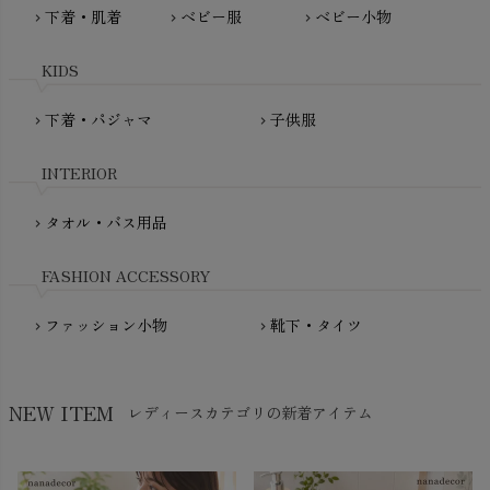
MAUD N LIL（モード・ン・リル）
下着・肌着
ベビー服
ベビー小物
chevron_right
chevron_right
chevron_right
PeopleTree（ピープルツリー）
maxomorra（マクソモーラ）
plantia（プランティア）
mini rodini（ミニロディーニ）
KIDS
PRISTINE（プリスティン）
Molo（モロ）
fromF（フロムエフ）
下着・パジャマ
子供服
chevron_right
chevron_right
My Little Cozmo（マイリトルコズモ）
nadadelazos（ナダデラゾス）
INTERIOR
NATURAPURA（ナチュラプラ）
NewNative（ニューネイティブ）
タオル・バス用品
chevron_right
Nukleus（ニュクレス）
FASHION ACCESSORY
ファッション小物
靴下・タイツ
chevron_right
chevron_right
NEW ITEM
レディースカテゴリの新着アイテム