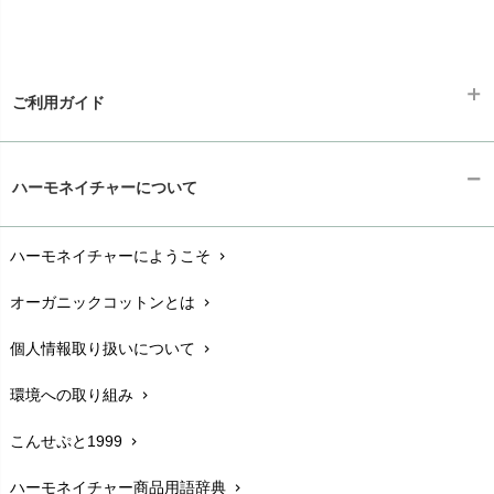
ご利用ガイド
ギフトラッピング
chevron_right
ハーモネイチャーについて
お支払い方法
chevron_right
ハーモネイチャーにようこそ
chevron_right
配送と送料
chevron_right
オーガニックコットンとは
chevron_right
在庫状況と発送予定
chevron_right
個人情報取り扱いについて
chevron_right
サイズ・寸法
chevron_right
環境への取り組み
chevron_right
生地・素材
chevron_right
こんせぷと1999
chevron_right
お手入れについて
chevron_right
ハーモネイチャー商品用語辞典
chevron_right