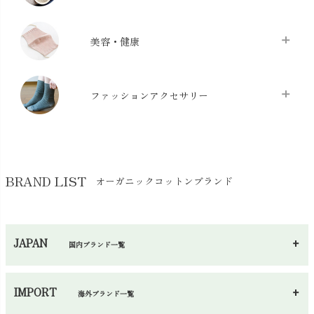
布団カバー・カバーセット
chevron_right
クッション
chevron_right
枕・ピローケース
chevron_right
美容・健康
生地・手芸用品
chevron_right
防水シート
chevron_right
マスク
chevron_right
スリッパ・ルームシューズ
chevron_right
ケット・綿毛布
ファッションアクセサリー
chevron_right
コットン・綿棒
chevron_right
せっけん・洗剤
chevron_right
布団
chevron_right
靴下・タイツ・レッグウェア
chevron_right
ガーゼ
chevron_right
その他小物・雑貨
chevron_right
バッグ
chevron_right
保湿・スキンケア・サポーター
chevron_right
ヨガマット・カーペット
BRAND LIST
オーガニックコットンブランド
chevron_right
ハンカチ
chevron_right
カイロ・湯たんぽ
chevron_right
ネックウエア
chevron_right
JAPAN
国内ブランド一覧
手袋・アームカバー
chevron_right
あ～さ
へ～わ
し～ふ
帽子・かさ・その他
chevron_right
IMPORT
海外ブランド一覧