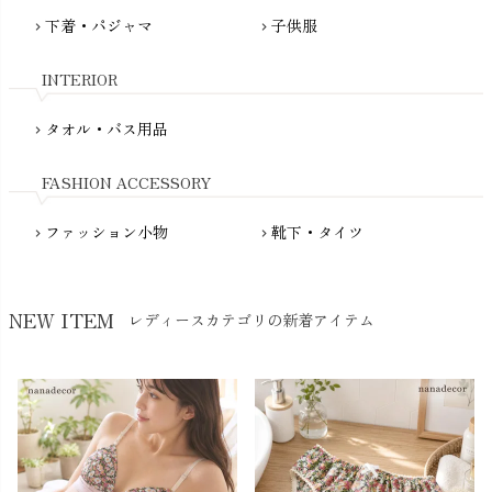
Molo（モロ）
fromF（フロムエフ）
下着・パジャマ
子供服
chevron_right
chevron_right
My Little Cozmo（マイリトルコズモ）
nadadelazos（ナダデラゾス）
INTERIOR
NATURAPURA（ナチュラプラ）
NewNative（ニューネイティブ）
タオル・バス用品
chevron_right
Nukleus（ニュクレス）
FASHION ACCESSORY
ファッション小物
靴下・タイツ
chevron_right
chevron_right
NEW ITEM
レディースカテゴリの新着アイテム