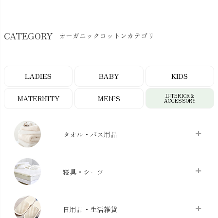
CATEGORY
オーガニックコットンカテゴリ
LADIES
BABY
KIDS
INTERIOR＆
MATERNITY
MEN’S
ACCESSORY
タオル・バス用品
タオル
chevron_right
寝具・シーツ
バス用品
chevron_right
ベッドシーツ
chevron_right
日用品・生活雑貨