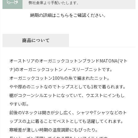
local_shipping
弊社倉庫より手配いたします。
納期の詳細はこちらをご確認ください。
商品について
オーストリアのオーガニックコットンブランドMATONA(マト
ナ)のオーガニックコットン ノースリーブニットです。
オーガニックコットン100％の糸で編まれたニット。
やや厚めのニットなのでトップスとしても1枚で着られます。
裾がコクーンシルエットになっていて、ウエストにインもし
やすい形。
前後のVネックは開きが少し広く、シャツやTシャツなどのト
ップスの上に着ることでベストとしても活躍してくれます。
寒暖差が激しい時期の温度調節にもぴったり。