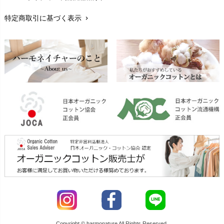
レビューを書こう
chevron_right
特定商取引に基づく表示
chevron_right
返品交換
chevron_right
FAXでのご注文
chevron_right
お問い合わせ
chevron_right
Copyright © harmonature All Rights Reserved.