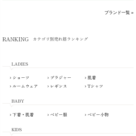
sisam（シサム）
A～G
O～Z
H～N
ブランド一覧 »
SISIFILLE（シシフィーユ）
Think-B（シンクビー）
HAPPY PLACE（ハッピープレイス）
SkinAware（スキンアウェア）
Hatley（ハットレイ）
RANKING
カテゴリ別売れ筋ランキング
生活アートクラブ
kidscase（キッズケース）
Tsukuba Cotton（つくばコットン）
LITTLE INDIANS（リトルインディアンズ）
天衣無縫
L'ovedbaby（ラブドベビー）
LADIES
nanadecor（ナナデェコール）
Lovingly Organics（ラビングリー）
nayuta（ナユタ）
ショーツ
ブラジャー
肌着
Madame MO（マダムモー）
chevron_right
chevron_right
chevron_right
ぬくぐるみ工房
ルームウェア
レギンス
Tシャツ
maggies（マギーズ）
chevron_right
chevron_right
chevron_right
HAYASHI
MAINIO（マイニオ）
Haruulala（ハルウララ）
BABY
MATONA（マトナ）
Pantyliners Organics（パンティライナーズ）
MAUD N LIL（モード・ン・リル）
下着・肌着
ベビー服
ベビー小物
chevron_right
chevron_right
chevron_right
PeopleTree（ピープルツリー）
maxomorra（マクソモーラ）
plantia（プランティア）
mini rodini（ミニロディーニ）
KIDS
PRISTINE（プリスティン）