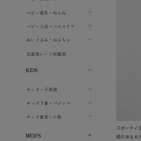
ボトムス
ボディスーツ
ベビー帽子
ベビーキャリー
chevron_right
chevron_right
ベビー寝具・ねんね
chevron_right
chevron_right
セレモニードレス
短肌着・長肌着
スタイ・よだれかけ
おでかけ用品・カバー・シート
chevron_right
ベビースリーパー
chevron_right
chevron_right
ベビー入浴・ヘルスケア
chevron_right
chevron_right
ワンピース・チュニック
肌着・下着
ミトン・手袋
chevron_right
ベビーパジャマ
chevron_right
ベビーおむつ・おむつカバー
chevron_right
ぬいぐるみ・おもちゃ
chevron_right
chevron_right
上着・アウター
ベビーおむつ・おむつカバー
靴下・タイツ
chevron_right
ベビー布団・シーツ
chevron_right
トレーニングパンツ
chevron_right
ファーストトイ
chevron_right
chevron_right
出産祝い・ご祝儀袋
chevron_right
トレーニングパンツ
レッグウォーマー・サポーター
ベビー枕・カバー
chevron_right
ベビーお風呂・ケア用品
chevron_right
ぬいぐるみ
chevron_right
chevron_right
chevron_right
KIDS
ベビー・キッズ腹巻
ベビーフェンス・安全用品
ガーゼ・クロス
chevron_right
知育玩具
chevron_right
chevron_right
chevron_right
キッズ・子供服
ブーティ・シューズ
ベビーおくるみ・アフガン
授乳クッション・枕
chevron_right
あみぐるみ
chevron_right
chevron_right
chevron_right
子供トップス
キッズ下着・パジャマ
マフラー
chevron_right
chevron_right
子供カーディガン・ベスト
子供肌着下着
キッズ雑貨・小物
汗取りパッド
chevron_right
chevron_right
chevron_right
スポーティ
子供チュニック・ワンピース
子供靴下
子供帽子
chevron_right
chevron_right
chevron_right
MEN'S
感のある大