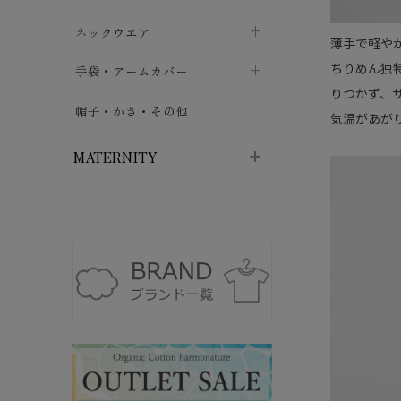
ハイソックス
バッグ・ポシェット
タオルハンカチ
chevron_right
ネックウエア
chevron_right
chevron_right
薄手で軽や
五本指・足袋ソックス
ガーゼハンカチ
ちりめん独
マフラー
chevron_right
手袋・アームカバー
chevron_right
chevron_right
りつかず、
タイツ
ハンカチ
ストール
chevron_right
ショート丈
chevron_right
chevron_right
帽子・かさ・その他
chevron_right
気温があが
レッグウォーマー
ネックカバー・スヌード
chevron_right
ロング丈
chevron_right
chevron_right
MATERNITY
マタニティウェア・授乳服
マタニティウェア・授乳服
授乳下着・パジャマ
chevron_right
マタニティ・授乳ブラジャー
マタ
ニティ・ママ雑貨
chevron_right
授乳パッド
授乳ケープ
chevron_right
chevron_right
マタニティショーツ
授乳クッション・枕
chevron_right
chevron_right
マタニティ・授乳インナー