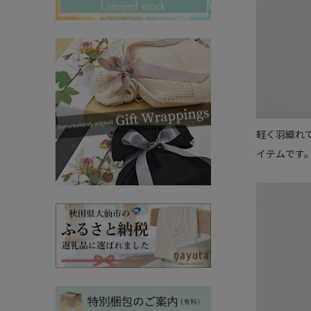
その他ママ雑貨
chevron_right
chevron_right
妊婦帯・産前産後ガードル
chevron_right
マタニティ・授乳パジャマ
chevron_right
軽く羽織れ
イテムです