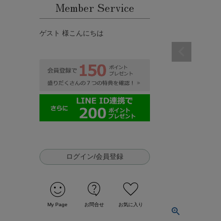
Member Service
ゲスト 様こんにちは
ログイン/会員登録
sentiment_satisfied
contact_support
favorite
My Page
お問合せ
お気に入り