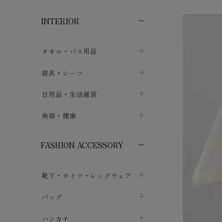
子供ボトムス
子供タイツ・レギンス
子供雑貨
chevron_right
chevron_right
chevron_right
INTERIOR
メンズ下着・パジャマ
子供上着・アウター
子供パジャマ
chevron_right
chevron_right
メンズインナー・肌着
メンズファッション
子供ローブ
chevron_right
chevron_right
タオル・バス用品
ボクサーパンツ
シャツ・カットソー
chevron_right
chevron_right
タオル
寝具・シーツ
chevron_right
ブリーフ
セーター・トレーナー・パーカ
chevron_right
chevron_right
バス用品
ベッドシーツ
日用品・生活雑貨
chevron_right
chevron_right
トランクス
ボトムス
chevron_right
chevron_right
布団カバー・カバーセット
クッション
美容・健康
chevron_right
chevron_right
アンダーパンツ・ももひき
コート・上着
chevron_right
chevron_right
枕・ピローケース
生地・手芸用品
マスク
chevron_right
chevron_right
chevron_right
FASHION ACCESSORY
メンズパジャマ
chevron_right
防水シート
スリッパ・ルームシューズ
コットン・綿棒
chevron_right
chevron_right
chevron_right
靴下・タイツ・レッグウェア
ケット・綿毛布
せっけん・洗剤
ガーゼ
chevron_right
chevron_right
chevron_right
フットカバー・アンクレット
布団
バッグ
その他小物・雑貨
chevron_right
保湿・スキンケア・サポーター
chevron_right
chevron_right
chevron_right
ソックス
巾着・ポーチ
ヨガマット・カーペット
ハンカチ
chevron_right
カイロ・湯たんぽ
chevron_right
chevron_right
chevron_right