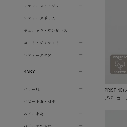
ブラジャー
レディーストップス
chevron_right
ショーツ
カットソー・Tシャツ
レディースボトム
chevron_right
chevron_right
レディースインナー・肌着
シャツ・ブラウス
スカート
chevron_right
チュニック・ワンピース
chevron_right
chevron_right
レギンス・スパッツ
パーカー・スウェット
レディースパンツ
半袖・袖なし
chevron_right
chevron_right
コート・ジャケット
chevron_right
chevron_right
パジャマ・ルームウェア
カーディガン・ボレロ・ベスト
長袖・７分袖
chevron_right
chevron_right
レディースケア
chevron_right
ニット・セーター
chevron_right
布ナプキン
chevron_right
BABY
パンティライナー
chevron_right
ベビー服
PRISTI
紙ナプキン
chevron_right
プパーカー
カバーオール・ロンパース
ベビー下着・肌着
chevron_right
セパレート・上下セット
コンビ肌着
ベビー小物
chevron_right
chevron_right
トップス
パンツ・オーバーパンツ
ベビー小物・雑貨
chevron_right
ベビーおでかけ
chevron_right
chevron_right