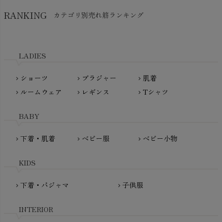
SkinAware（スキンアウェア）
Hatley（ハットレイ）
RANKING
カテゴリ別売れ筋ランキング
生活アートクラブ
kidscase（キッズケース）
Tsukuba Cotton（つくばコットン）
LITTLE INDIANS（リトルインディアンズ）
天衣無縫
L'ovedbaby（ラブドベビー）
LADIES
nanadecor（ナナデェコール）
Lovingly Organics（ラビングリー）
nayuta（ナユタ）
ショーツ
ブラジャー
肌着
Madame MO（マダムモー）
chevron_right
chevron_right
chevron_right
ぬくぐるみ工房
ルームウェア
レギンス
Tシャツ
maggies（マギーズ）
chevron_right
chevron_right
chevron_right
HAYASHI
MAINIO（マイニオ）
Haruulala（ハルウララ）
BABY
MATONA（マトナ）
Pantyliners Organics（パンティライナーズ）
MAUD N LIL（モード・ン・リル）
下着・肌着
ベビー服
ベビー小物
chevron_right
chevron_right
chevron_right
PeopleTree（ピープルツリー）
maxomorra（マクソモーラ）
plantia（プランティア）
mini rodini（ミニロディーニ）
KIDS
PRISTINE（プリスティン）
Molo（モロ）
fromF（フロムエフ）
下着・パジャマ
子供服
chevron_right
chevron_right
My Little Cozmo（マイリトルコズモ）
nadadelazos（ナダデラゾス）
INTERIOR
NATURAPURA（ナチュラプラ）