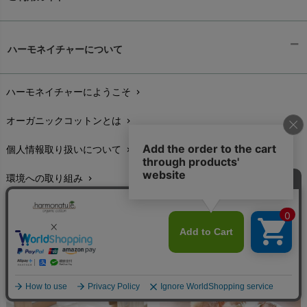
ギフトラッピング
chevron_right
ハーモネイチャーについて
お支払い方法
chevron_right
ハーモネイチャーにようこそ
chevron_right
配送と送料
chevron_right
オーガニックコットンとは
chevron_right
在庫状況と発送予定
chevron_right
個人情報取り扱いについて
chevron_right
サイズ・寸法
chevron_right
環境への取り組み
chevron_right
生地・素材
chevron_right
こんせぷと1999
chevron_right
お手入れについて
chevron_right
ハーモネイチャー商品用語辞典
chevron_right
レビューを書こう
chevron_right
特定商取引に基づく表示
chevron_right
返品交換
chevron_right
FAXでのご注文
chevron_right