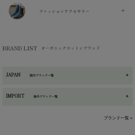
マスク
chevron_right
スリッパ・ルームシューズ
chevron_right
ケット・綿毛布
ファッションアクセサリー
chevron_right
コットン・綿棒
chevron_right
せっけん・洗剤
chevron_right
布団
chevron_right
靴下・タイツ・レッグウェア
chevron_right
ガーゼ
chevron_right
その他小物・雑貨
chevron_right
バッグ
chevron_right
保湿・スキンケア・サポーター
chevron_right
ヨガマット・カーペット
BRAND LIST
オーガニックコットンブランド
chevron_right
ハンカチ
chevron_right
カイロ・湯たんぽ
chevron_right
ネックウエア
chevron_right
JAPAN
国内ブランド一覧
手袋・アームカバー
chevron_right
あ～さ
へ～わ
し～ふ
帽子・かさ・その他
chevron_right
IMPORT
海外ブランド一覧
sisam（シサム）
A～G
O～Z
H～N
ブランド一覧 »
SISIFILLE（シシフィーユ）
Think-B（シンクビー）
HAPPY PLACE（ハッピープレイス）