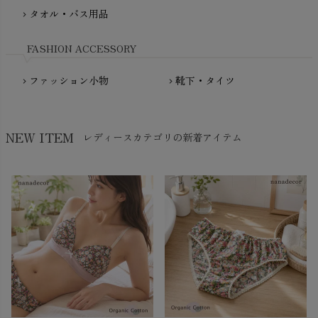
NewNative（ニューネイティブ）
タオル・バス用品
chevron_right
Nukleus（ニュクレス）
FASHION ACCESSORY
ファッション小物
靴下・タイツ
chevron_right
chevron_right
NEW ITEM
レディースカテゴリの新着アイテム