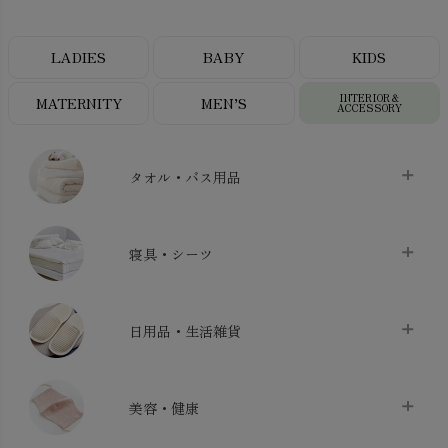
LADIES
BABY
KIDS
INTERIOR＆
MATERNITY
MEN’S
ACCESSORY
タオル・バス用品
タオル
chevron_right
寝具・シーツ
バス用品
chevron_right
ベッドシーツ
chevron_right
日用品・生活雑貨
布団カバー・カバーセット
chevron_right
クッション
chevron_right
枕・ピローケース
chevron_right
美容・健康
生地・手芸用品
chevron_right
防水シート
chevron_right