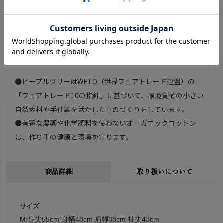
自然素材と人の手が生み出す製品には、サイズ、色、柄に多
少の差異があるかもしれません。
これも世界に2つとない趣きとして味わっていただけたら幸い
です。
●ピープルツリーはWFTO（世界フェアトレード連盟）の
「フェアトレード10の指針」に基づいて、環境負荷の小さい
自然素材や手仕事を活かしたものづくりをしています。
●有害な農薬や化学肥料を使わないオーガニックコットン
は、作り手の健康と環境を守ります。
商品詳細
取り扱いについて
サイズ
M:身丈55cm 身幅48cm 肩幅38cm 袖丈43cm