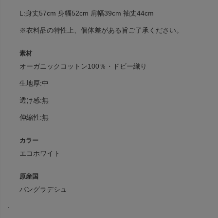
L:身丈57cm 身幅52cm 肩幅39cm 袖丈44cm
※衣料品の特性上、個体差がある旨ご了承ください。
素材
オーガニックコットン100％・ドビー織り
生地厚:中
透け感:無
伸縮性:無
カラー
エコホワイト
原産国
バングラデシュ
.