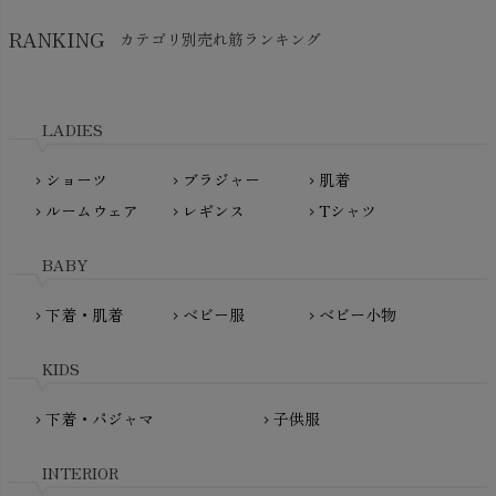
SkinAware（スキンアウェア）
Hatley（ハットレイ）
RANKING
カテゴリ別売れ筋ランキング
生活アートクラブ
kidscase（キッズケース）
Tsukuba Cotton（つくばコットン）
LITTLE INDIANS（リトルインディアンズ）
天衣無縫
L'ovedbaby（ラブドベビー）
LADIES
nanadecor（ナナデェコール）
Lovingly Organics（ラビングリー）
nayuta（ナユタ）
ショーツ
ブラジャー
肌着
Madame MO（マダムモー）
chevron_right
chevron_right
chevron_right
ぬくぐるみ工房
ルームウェア
レギンス
Tシャツ
maggies（マギーズ）
chevron_right
chevron_right
chevron_right
HAYASHI
MAINIO（マイニオ）
Haruulala（ハルウララ）
BABY
MATONA（マトナ）
Pantyliners Organics（パンティライナーズ）
MAUD N LIL（モード・ン・リル）
下着・肌着
ベビー服
ベビー小物
chevron_right
chevron_right
chevron_right
PeopleTree（ピープルツリー）
maxomorra（マクソモーラ）
plantia（プランティア）
mini rodini（ミニロディーニ）
KIDS
PRISTINE（プリスティン）
Molo（モロ）
fromF（フロムエフ）
下着・パジャマ
子供服
chevron_right
chevron_right
My Little Cozmo（マイリトルコズモ）
nadadelazos（ナダデラゾス）
INTERIOR
NATURAPURA（ナチュラプラ）