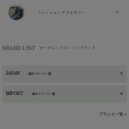
chevron_right
マスク
chevron_right
スリッパ・ルームシューズ
chevron_right
ケット・綿毛布
ファッションアクセサリー
chevron_right
コットン・綿棒
chevron_right
せっけん・洗剤
chevron_right
布団
chevron_right
靴下・タイツ・レッグウェア
chevron_right
ガーゼ
chevron_right
その他小物・雑貨
chevron_right
バッグ
chevron_right
保湿・スキンケア・サポーター
chevron_right
ヨガマット・カーペット
BRAND LIST
オーガニックコットンブランド
chevron_right
ハンカチ
chevron_right
カイロ・湯たんぽ
chevron_right
ネックウエア
chevron_right
JAPAN
国内ブランド一覧
手袋・アームカバー
chevron_right
あ～さ
へ～わ
し～ふ
帽子・かさ・その他
chevron_right
IMPORT
海外ブランド一覧
sisam（シサム）
A～G
O～Z
H～N
ブランド一覧 »
SISIFILLE（シシフィーユ）
Think-B（シンクビー）
HAPPY PLACE（ハッピープレイス）