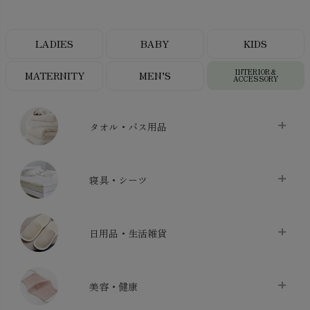
LADIES
BABY
KIDS
INTERIOR＆
MATERNITY
MEN’S
ACCESSORY
タオル・バス用品
タオル
chevron_right
寝具・シーツ
バス用品
chevron_right
ベッドシーツ
chevron_right
日用品・生活雑貨
布団カバー・カバーセット
chevron_right
クッション
chevron_right
枕・ピローケース
chevron_right
美容・健康
生地・手芸用品
chevron_right
防水シート