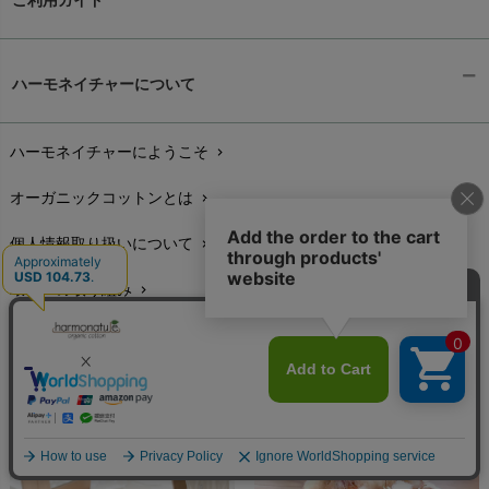
ご利用ガイド
ギフトラッピング
chevron_right
ハーモネイチャーについて
お支払い方法
chevron_right
ハーモネイチャーにようこそ
chevron_right
配送と送料
chevron_right
オーガニックコットンとは
chevron_right
在庫状況と発送予定
chevron_right
個人情報取り扱いについて
chevron_right
サイズ・寸法
chevron_right
環境への取り組み
chevron_right
生地・素材
chevron_right
こんせぷと1999
chevron_right
お手入れについて
chevron_right
ハーモネイチャー商品用語辞典
chevron_right
レビューを書こう
chevron_right
特定商取引に基づく表示
chevron_right
返品交換
chevron_right
FAXでのご注文
chevron_right