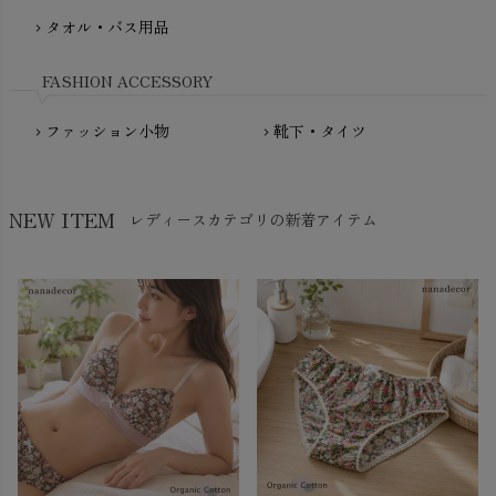
NewNative（ニューネイティブ）
タオル・バス用品
chevron_right
Nukleus（ニュクレス）
FASHION ACCESSORY
ファッション小物
靴下・タイツ
chevron_right
chevron_right
NEW ITEM
レディースカテゴリの新着アイテム