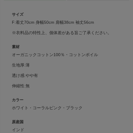
サイズ
F:着丈70cm 身幅50cm 肩幅38cm 袖丈56cm
※衣料品の特性上、個体差がある旨ご了承ください。
素材
オーガニックコットン100％・コットンボイル
生地厚:薄
透け感:やや有
伸縮性:無
カラー
ホワイト・コーラルピンク・ブラック
原産国
インド