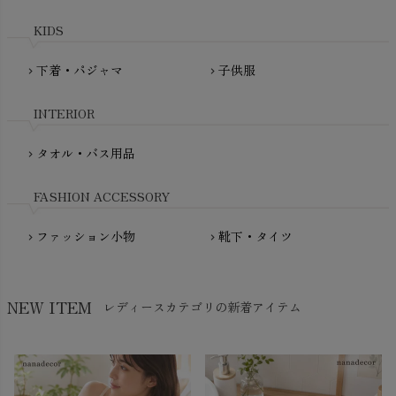
maxomorra（マクソモーラ）
plantia（プランティア）
mini rodini（ミニロディーニ）
KIDS
PRISTINE（プリスティン）
Molo（モロ）
fromF（フロムエフ）
下着・パジャマ
子供服
chevron_right
chevron_right
My Little Cozmo（マイリトルコズモ）
nadadelazos（ナダデラゾス）
INTERIOR
NATURAPURA（ナチュラプラ）
NewNative（ニューネイティブ）
タオル・バス用品
chevron_right
Nukleus（ニュクレス）
FASHION ACCESSORY
ファッション小物
靴下・タイツ
chevron_right
chevron_right
NEW ITEM
レディースカテゴリの新着アイテム