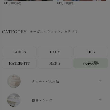
¥
11,000
¥
19,800
(税込)
(税込)
CATEGORY
オーガニックコットンカテゴリ
LADIES
BABY
KIDS
INTERIOR＆
MATERNITY
MEN’S
ACCESSORY
タオル・バス用品
タオル
chevron_right
寝具・シーツ
バス用品
chevron_right