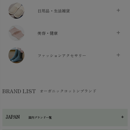
ベッドシーツ
chevron_right
日用品・生活雑貨
布団カバー・カバーセット
chevron_right
クッション
chevron_right
枕・ピローケース
chevron_right
美容・健康
生地・手芸用品
chevron_right
防水シート
chevron_right
マスク
chevron_right
スリッパ・ルームシューズ
chevron_right
ケット・綿毛布
ファッションアクセサリー
chevron_right
コットン・綿棒
chevron_right
せっけん・洗剤
chevron_right
布団
chevron_right
靴下・タイツ・レッグウェア
chevron_right
ガーゼ
chevron_right
その他小物・雑貨
chevron_right
バッグ
chevron_right
保湿・スキンケア・サポーター
chevron_right
ヨガマット・カーペット
BRAND LIST
オーガニックコットンブランド
chevron_right
ハンカチ
chevron_right
カイロ・湯たんぽ
chevron_right
ネックウエア
chevron_right
JAPAN
国内ブランド一覧
手袋・アームカバー
chevron_right