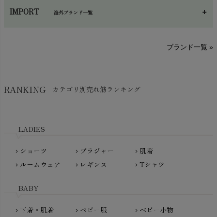
あ～さ
へ～わ
し～ふ
帽子・かさ・その他
chevron_right
IMPORT
海外ブランド一覧
sisam（シサム）
A～G
O～Z
H～N
ブランド一覧 »
SISIFILLE（シシフィーユ）
Think-B（シンクビー）
HAPPY PLACE（ハッピープレイス）
SkinAware（スキンアウェア）
Hatley（ハットレイ）
RANKING
カテゴリ別売れ筋ランキング
生活アートクラブ
kidscase（キッズケース）
Tsukuba Cotton（つくばコットン）
LITTLE INDIANS（リトルインディアンズ）
天衣無縫
L'ovedbaby（ラブドベビー）
LADIES
nanadecor（ナナデェコール）
Lovingly Organics（ラビングリー）
nayuta（ナユタ）
ショーツ
ブラジャー
肌着
Madame MO（マダムモー）
chevron_right
chevron_right
chevron_right
ぬくぐるみ工房
ルームウェア
レギンス
Tシャツ
maggies（マギーズ）
chevron_right
chevron_right
chevron_right
HAYASHI
MAINIO（マイニオ）
Haruulala（ハルウララ）
BABY
MATONA（マトナ）
Pantyliners Organics（パンティライナーズ）
MAUD N LIL（モード・ン・リル）
下着・肌着
ベビー服
ベビー小物
chevron_right
chevron_right
chevron_right
PeopleTree（ピープルツリー）